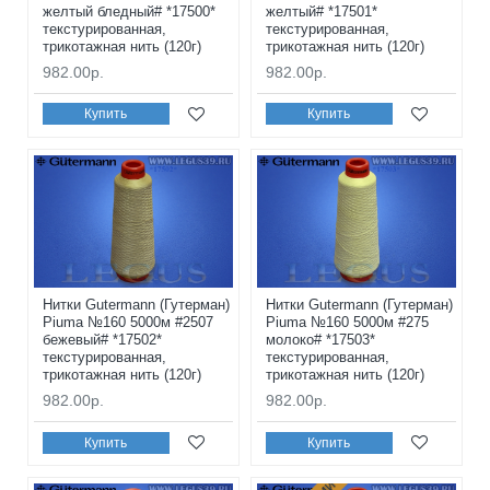
желтый бледный# *17500*
желтый# *17501*
текстурированная,
текстурированная,
трикотажная нить (120г)
трикотажная нить (120г)
982.00р.
982.00р.
Купить
Купить
Нитки Gutermann (Гутерман)
Нитки Gutermann (Гутерман)
Piuma №160 5000м #2507
Piuma №160 5000м #275
бежевый# *17502*
молоко# *17503*
текстурированная,
текстурированная,
трикотажная нить (120г)
трикотажная нить (120г)
982.00р.
982.00р.
Купить
Купить