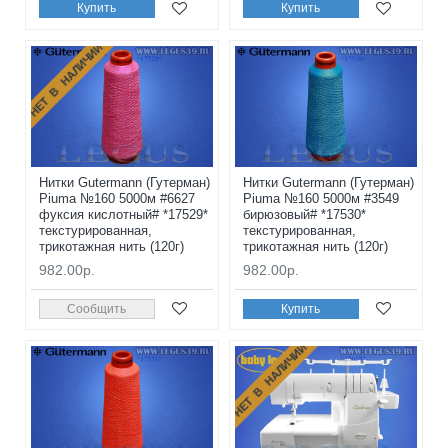
Купить
Купить
НЕТ В НАЛИЧИИ
Нитки Gutermann (Гутерман)
Нитки Gutermann (Гутерман)
Piuma №160 5000м #6627
Piuma №160 5000м #3549
фуксия кислотный# *17529*
бирюзовый# *17530*
текстурированная,
текстурированная,
трикотажная нить (120г)
трикотажная нить (120г)
982.00р.
982.00р.
Сообщить
Купить
НЕТ В НАЛИЧИИ