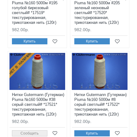
Piuma №160 5000м #195
Piuma №160 5000м #205
голубой бирюзовый
зеленый неоновый
светлый# *17519*
светлый# *17520*
текстурированная,
текстурированная,
трикотажная нить (120г)
трикотажная нить (120г)
982.00р.
982.00р.
Купить
Купить
НЕТ В НАЛИЧИИ
Нитки Gutermann (Гутерман)
Нитки Gutermann (Гутерман)
Piuma №160 5000м #38
Piuma №160 5000м #8
серый светлый# *17521*
серый светлый# *17522*
текстурированная,
текстурированная,
трикотажная нить (120г)
трикотажная нить (120г)
982.00р.
982.00р.
Сообщить
Купить