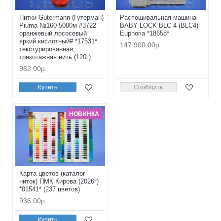
Нитки Gutermann (Гутерман)
Распошивальная машина
Piuma №160 5000м #3722
BABY LOCK BLC-4 (BLC4)
оранжевый лососевый
Euphoria *18658*
яркий кислотный# *17531*
147 900.00р.
текстурированная,
трикотажная нить (120г)
982.00р.
Купить
Сообщить
НОВИНКА
Карта цветов (каталог
ниток) ПМК Кирова (2026г)
*01541* (237 цветов)
936.00р.
Купить