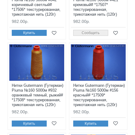
коричневый светлый#
кремовый# *17507*
*17506* текстурированная,
текстурированная,
трикотажная нить (120г)
трикотажная нить (120г)
982.00р.
982.00р.
Купить
Сообщить
Нитки Gutermann (Гутерман)
Нитки Gutermann (Гутерман)
Piuma №160 5000м #932
Piuma №160 5000м #156
оранжевый темный, рыжий#
красный# *17509*
*17508* текстурированная,
текстурированная,
трикотажная нить (120г)
трикотажная нить (120г)
982.00р.
982.00р.
Купить
Купить