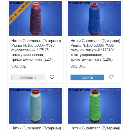
НЕТ В НАЛИЧИИ
Нитки Gutermann (Гутерман)
Нитки Gutermann (Гутерман)
Piuma №160 5000м #373
Piuma №160 5000м #386
фиолетовый# *17517*
голубой лазурь# *17518*
текстурированная,
текстурированная,
трикотажная нить (120г)
трикотажная нить (120г)
982.00р.
982.00р.
Сообщить
Купить
Нитки Gutermann (Гутерман)
Нитки Gutermann (Гутерман)