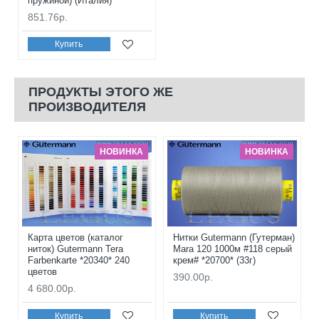
пружиной) (Италия)
851.76р.
Купить
ПРОДУКТЫ ЭТОГО ЖЕ
ПРОИЗВОДИТЕЛЯ
НОВИНКА
НОВИНКА
Карта цветов (каталог
Нитки Gutermann (Гутерман)
ниток) Gutermann Tera
Mara 120 1000м #118 серый
Farbenkarte *20340* 240
крем# *20700* (33г)
цветов
390.00р.
4 680.00р.
Купить
Купить