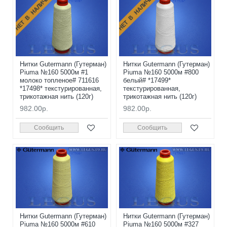
НЕТ В НАЛИЧИИ
НЕТ В НАЛИЧИИ
Нитки Gutermann (Гутерман)
Нитки Gutermann (Гутерман)
Piuma №160 5000м #1
Piuma №160 5000м #800
молоко топленое# 711616
белый# *17499*
*17498* текстурированная,
текстурированная,
трикотажная нить (120г)
трикотажная нить (120г)
982.00р.
982.00р.
Сообщить
Сообщить
Нитки Gutermann (Гутерман)
Нитки Gutermann (Гутерман)
Piuma №160 5000м #610
Piuma №160 5000м #327