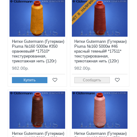
НЕТ В НАЛИЧИИ
Нитки Gutermann (Гутерман)
Нитки Gutermann (Гутерман)
Piuma №160 5000м #350
Piuma №160 5000м #46
оранжевый# *17510*
красный темный# *17511*
текстурированная,
текстурированная,
трикотажная нить (120г)
трикотажная нить (120г)
982.00р.
982.00р.
Купить
Сообщить
Нитки Gutermann (Гутерман)
Нитки Gutermann (Гутерман)