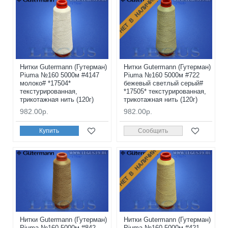
НЕТ В НАЛИЧИИ
Нитки Gutermann (Гутерман)
Нитки Gutermann (Гутерман)
Piuma №160 5000м #4147
Piuma №160 5000м #722
молоко# *17504*
бежевый светлый серый#
текстурированная,
*17505* текстурированная,
трикотажная нить (120г)
трикотажная нить (120г)
982.00р.
982.00р.
Купить
Сообщить
НЕТ В НАЛИЧИИ
Нитки Gutermann (Гутерман)
Нитки Gutermann (Гутерман)
Piuma №160 5000м #842
Piuma №160 5000м #421