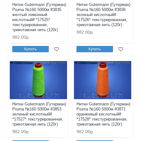
Нитки Gutermann (Гутерман)
Нитки Gutermann (Гутерман)
Piuma №160 5000м #3835
Piuma №160 5000м #3836
желтый лимонный
зеленый кислотный#
кислотный# *17525*
*17526* текстурированная,
текстурированная,
трикотажная нить (120г)
трикотажная нить (120г)
982.00р.
982.00р.
Купить
Купить
Нитки Gutermann (Гутерман)
Нитки Gutermann (Гутерман)
Piuma №160 5000м #3853
Piuma №160 5000м #3871
зеленый кислотный#
оранжевый кислотный#
*17527* текстурированная,
*17528* текстурированная,
трикотажная нить (120г)
трикотажная нить (120г)
982.00р.
982.00р.