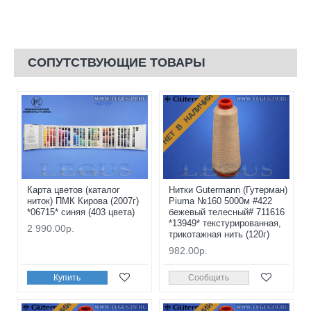
СОПУТСТВУЮЩИЕ ТОВАРЫ
НЕТ В НАЛИЧИИ
Карта цветов (каталог
Нитки Gutermann (Гутерман)
ниток) ПМК Кирова (2007г)
Piuma №160 5000м #422
*06715* синяя (403 цвета)
бежевый телесный# 711616
*13949* текстурированная,
2 990.00р.
трикотажная нить (120г)
982.00р.
Купить
Сообщить