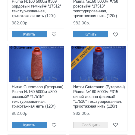
Piuma №160 5000м #369
Piuma №160 5000м #758
бордовый темный# *17512*
розовый# *17513*
текстурированная,
текстурированная,
трикотажная нить (120г)
трикотажная нить (120г)
982.00р.
982.00р.
Купить
Купить
НЕТ В НАЛИЧИИ
Нитки Gutermann (Гутерман)
Нитки Gutermann (Гутерман)
Piuma №160 5000м #890
Piuma №160 5000м #315
розовый# *17515*
синий лесная фиалка#
текстурированная,
*17516* текстурированная,
трикотажная нить (120г)
трикотажная нить (120г)
982.00р.
982.00р.
Купить
Сообщить