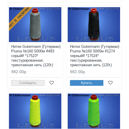
НЕТ В НАЛИЧИИ
Нитки Gutermann (Гутерман)
Нитки Gutermann (Гутерман)
Piuma №160 5000м #493
Piuma №160 5000м #1274
серый# *17523*
черный# *17524*
текстурированная,
текстурированная,
трикотажная нить (120г)
трикотажная нить (120г)
982.00р.
982.00р.
Сообщить
Купить