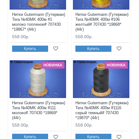
Нитки Gutermann (Гутерман)
Нитки Gutermann (Гутерман)
Tera №40MK 400м #1
Tera №40MK 400м #106
молоко топленое# 707430
желтый# 707430 *19868*
*19867* (44г)
(44г)
558.00р.
558.00р.
Купить
Купить
НОВИНКА
НОВИНКА
Нитки Gutermann (Гутерман)
Нитки Gutermann (Гутерман)
Tera №40MK 400м #111
Tera №40MK 400м #1116
молоко# 707430 *19869*
серый темный# 707430
(44г)
*19870* (44г)
558.00р.
558.00р.
Купить
Купить