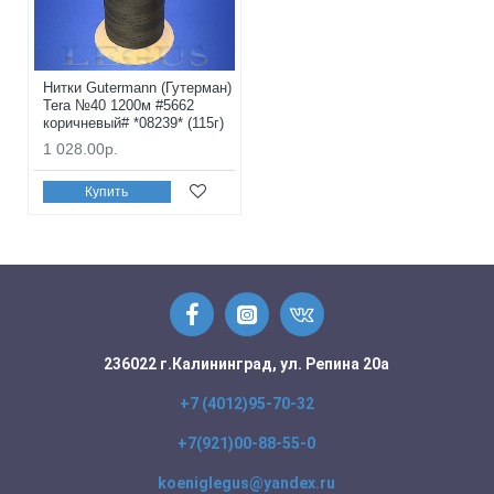
Нитки Gutermann (Гутерман)
Tera №40 1200м #5662
коричневый# *08239* (115г)
1 028.00р.
Купить
236022 г.Калининград, ул. Репина 20а
+7 (4012)95-70-32
+7(921)00-88-55-0
koeniglegus@yandex.ru