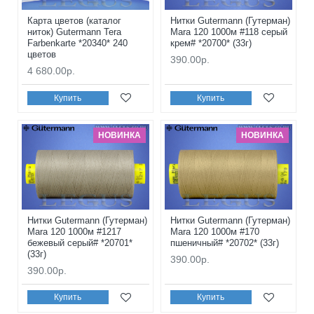
Карта цветов (каталог
Нитки Gutermann (Гутерман)
ниток) Gutermann Tera
Mara 120 1000м #118 серый
Farbenkarte *20340* 240
крем# *20700* (33г)
цветов
390.00р.
4 680.00р.
Купить
Купить
НОВИНКА
НОВИНКА
Нитки Gutermann (Гутерман)
Нитки Gutermann (Гутерман)
Mara 120 1000м #1217
Mara 120 1000м #170
бежевый серый# *20701*
пшеничный# *20702* (33г)
(33г)
390.00р.
390.00р.
Купить
Купить