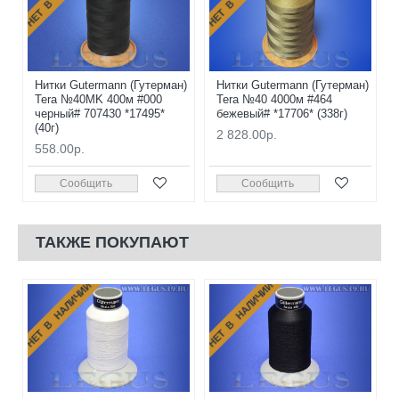
Нитки Gutermann (Гутерман)
Нитки Gutermann (Гутерман)
Tera №40MK 400м #000
Tera №40 4000м #464
черный# 707430 *17495*
бежевый# *17706* (338г)
(40г)
2 828.00р.
558.00р.
Сообщить
Сообщить
ТАКЖЕ ПОКУПАЮТ
НЕТ В НАЛИЧИИ
НЕТ В НАЛИЧИИ