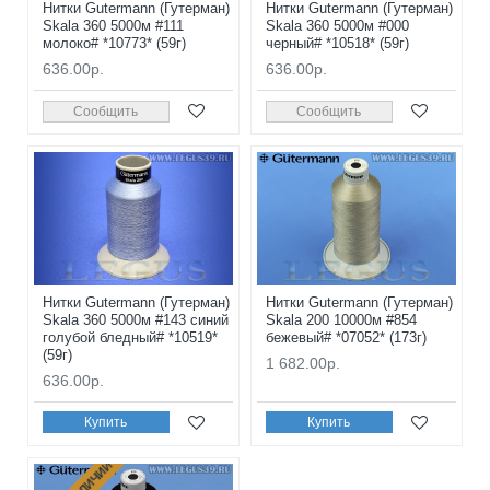
Нитки Gutermann (Гутерман)
Нитки Gutermann (Гутерман)
Skala 360 5000м #111
Skala 360 5000м #000
молоко# *10773* (59г)
черный# *10518* (59г)
636.00р.
636.00р.
Сообщить
Сообщить
Нитки Gutermann (Гутерман)
Нитки Gutermann (Гутерман)
Skala 360 5000м #143 синий
Skala 200 10000м #854
голубой бледный# *10519*
бежевый# *07052* (173г)
(59г)
1 682.00р.
636.00р.
Купить
Купить