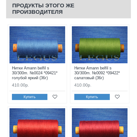
ПРОДУКТЫ ЭТОГО ЖЕ
ПРОИЗВОДИТЕЛЯ
Нитки Amann belfil s
Нитки Amann belfil s
30/300m. №0024 *09421*
30/300m. №0092 *09422*
голубой яркий (36г)
салатовый (36г)
410.00р.
410.00р.
Купить
Купить