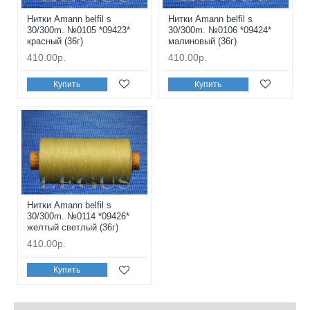
Нитки Amann belfil s
Нитки Amann belfil s
30/300m. №0105 *09423*
30/300m. №0106 *09424*
красный (36г)
малиновый (36г)
410.00р.
410.00р.
Купить
Купить
Нитки Amann belfil s
30/300m. №0114 *09426*
желтый светлый (36г)
410.00р.
Купить