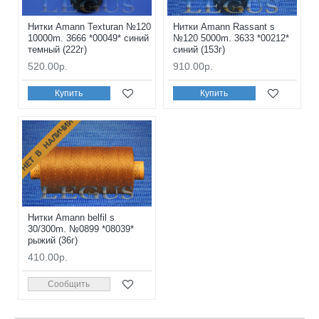
Нитки Amann Texturan №120
Нитки Amann Rassant s
10000m. 3666 *00049* синий
№120 5000m. 3633 *00212*
темный (222г)
синий (153г)
520.00р.
910.00р.
Купить
Купить
НЕТ В НАЛИЧИИ
Нитки Amann belfil s
30/300m. №0899 *08039*
рыжий (36г)
410.00р.
Сообщить