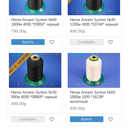
Нитки Amann Synton №60
Нитки Amann Synton №40
1800м 4000 *03850* черный
1200м 4000 *03744* черный
790.00р.
490.00р.
Купить
Сообщить
НЕТ В НАЛИЧИИ
Нитки Amann Synton №30
Нитки Amann Synton №60
900м 4000 *08968* черный
1800м 1000 *16138*
молочный
490.00р.
490.00р.
Сообщить
Купить