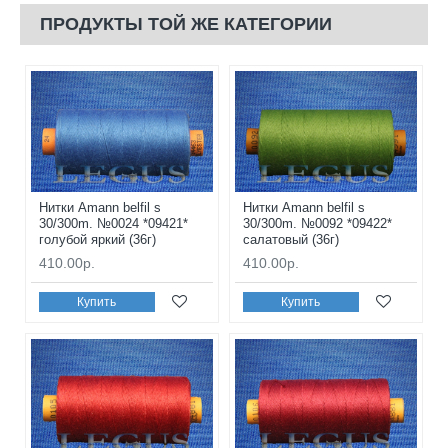
ПРОДУКТЫ ТОЙ ЖЕ КАТЕГОРИИ
Нитки Amann belfil s
Нитки Amann belfil s
30/300m. №0024 *09421*
30/300m. №0092 *09422*
голубой яркий (36г)
салатовый (36г)
410.00р.
410.00р.
Купить
Купить