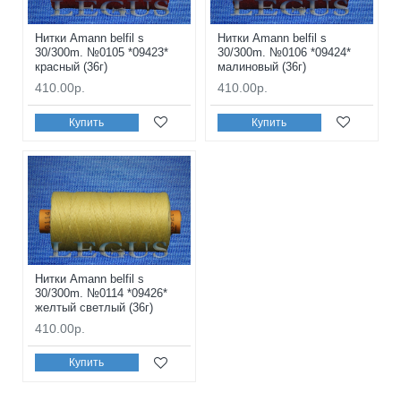
Нитки Amann belfil s
Нитки Amann belfil s
30/300m. №0105 *09423*
30/300m. №0106 *09424*
красный (36г)
малиновый (36г)
410.00р.
410.00р.
Купить
Купить
Нитки Amann belfil s
30/300m. №0114 *09426*
желтый светлый (36г)
410.00р.
Купить