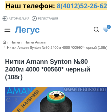
Наш телефон:
8(4012)52-26-62
АВТОРИЗАЦИЯ
РЕГИСТРАЦИЯ
Легус
0
Нитки
Нитки Amann
Нитки Amann Synton №80 2400м 4000 *00560* черный (108г)
Нитки Amann Synton №80
2400м 4000 *00560* черный
(108г)
НЕТ В НАЛИЧИИ