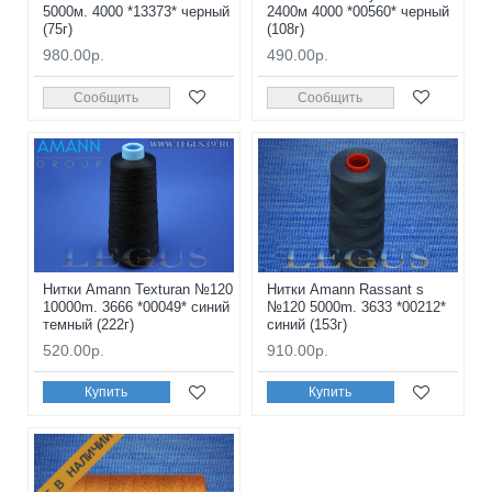
5000м. 4000 *13373* черный
2400м 4000 *00560* черный
(75г)
(108г)
980.00р.
490.00р.
Сообщить
Сообщить
Нитки Amann Texturan №120
Нитки Amann Rassant s
10000m. 3666 *00049* синий
№120 5000m. 3633 *00212*
темный (222г)
синий (153г)
520.00р.
910.00р.
Купить
Купить
НЕТ В НАЛИЧИИ