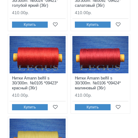
30/300m. №0024 *09421*
30/300m. №0092 *09422*
голубой яркий (36г)
салатовый (36г)
410.00р.
410.00р.
Купить
Купить
Нитки Amann belfil s
Нитки Amann belfil s
30/300m. №0105 *09423*
30/300m. №0106 *09424*
красный (36г)
малиновый (36г)
410.00р.
410.00р.
Купить
Купить