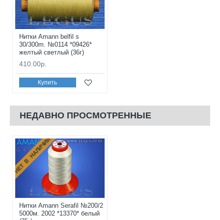
Нитки Amann belfil s
30/300m. №0114 *09426*
желтый светлый (36г)
410.00р.
Купить
НЕДАВНО ПРОСМОТРЕННЫЕ
НЕТ В НАЛИЧИИ
Нитки Amann Serafil №200/2
5000м. 2002 *13370* белый