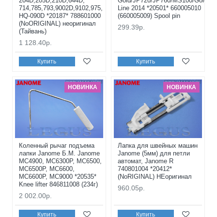
204D,205D,210D,644D,
Gold/JP720/JP760/MS100/Gold
714,785,793,9002D,9102,975,
Line 2014 *20501* 660005010
HQ-090D *20187* 788601000
(660005009) Spool pin
(NoORIGINAL) неоригинал
299.39р.
(Тайвань)
1 128.40р.
Купить
Купить
НОВИНКА
НОВИНКА
Коленный рычаг подъема
Лапка для швейных машин
лапки Janome Б.М. Janome
Janome (5мм) для петли
MC4900, MC6300P, MC6500,
автомат, Janome R
MC6500P, MC6600,
740801004 *20412*
MC6600P, MC9000 *20535*
(NoRIGINAL) НЕоригинал
Knee lifter 846811008 (234г)
960.05р.
2 002.00р.
Купить
Купить