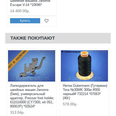
Швейная машина Janome
Escape V-14 *10696*
14 400.00р.
Купить
ТАКЖЕ ПОКУПАЮТ
НЕТ В НАЛИЧИИ
Лапкодержатель для
Нитки Gutermann (Гутерман)
швейных машин Janome
Tera №30MK 300м #000
(5мм), универсальный
черный# 732214 *07063*
адаптер, Presser foot holder,
(40г)
611510000 (CY7300, eti 051,
578.00р.
8000JP) *02624*
313.04р.