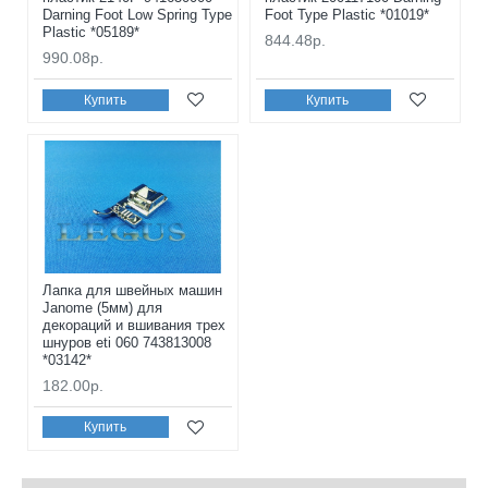
Darning Foot Low Spring Type
Foot Type Plastic *01019*
Plastic *05189*
844.48р.
990.08р.
Купить
Купить
Лапка для швейных машин
Janome (5мм) для
декораций и вшивания трех
шнуров eti 060 743813008
*03142*
182.00р.
Купить