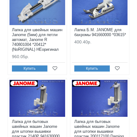
Лапка для швейных машин
Лапка Б.М. JANOME для
Janome (5мм) для петли
бахромы 941660000 *03615*
автомат, Janome R
400.40р.
740801004 *20412*
(NoRIGINAL) НЕоригинал
960.05р.
Купить
Купить
Лапка для бытовых
Лапка для бытовых
швейных машин Janome
швейных машин Janome
для штопки вышивки
для штопки вышивки
пластик 2140P 941630000
пластик 200117100 Darning