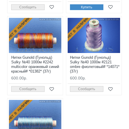
Сообщить
Купить
НЕТ В НАЛИЧИИ
НЕТ В НАЛИЧИИ
Нитки Gunold (Гунольд)
Нитки Gunold (Гунольд)
Sulky №40 1000м #2242
Sulky №40 1000м #2121
multicolor оранжевый синий
ombre фиолетовый# *14071*
красный# *01382* (37г)
(37г)
600.00р.
600.00р.
Сообщить
Сообщить
НЕТ В НАЛИЧИИ