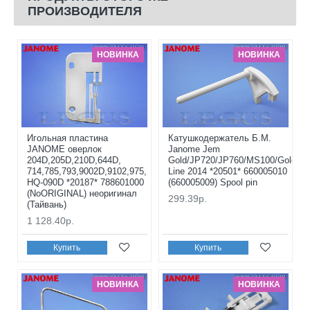
ПРОИЗВОДИТЕЛЯ
НОВИНКА
НОВИНКА
Игольная пластина
Катушкодержатель Б.М.
JANOME оверлок
Janome Jem
204D,205D,210D,644D,
Gold/JP720/JP760/MS100/Gold
714,785,793,9002D,9102,975,
Line 2014 *20501* 660005010
HQ-090D *20187* 788601000
(660005009) Spool pin
(NoORIGINAL) неоригинал
299.39р.
(Тайвань)
1 128.40р.
Купить
Купить
НОВИНКА
НОВИНКА