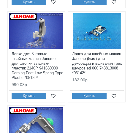
Купить
Купить
Лапка для бытовых
Лапка для швейных машин
швейных машин Janome
Janome (5мм) для
для штопки вышивки
декораций и вшивания трех
пластик 2140P 941630000
шнуров eti 060 743813008
Darning Foot Low Spring Type
*03142*
Plastic *05189*
182.00р.
990.08р.
Купить
Купить