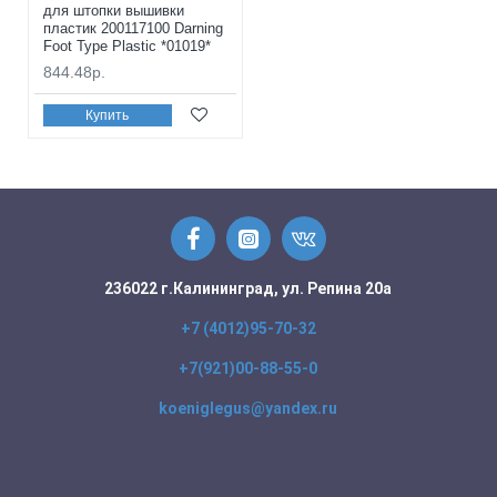
для штопки вышивки
пластик 200117100 Darning
Foot Type Plastic *01019*
844.48р.
Купить
236022 г.Калининград, ул. Репина 20а
+7 (4012)95-70-32
+7(921)00-88-55-0
koeniglegus@yandex.ru