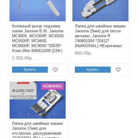
Коленный рычаг подъема
Лапка для швейных машин
лапки Janome Б.М. Janome
Janome (5мм) для петли
MC4900, MC6300P, MC6500,
автомат, Janome R
MC6500P, MC6600,
740801004 *20412*
MC6600P, MC9000 *20535*
(NoRIGINAL) НЕоригинал
Knee lifter 846811008 (234г)
960.05р.
2 002.00р.
Купить
Купить
НОВИНКА
Лапка для швейных машин
Janome (7мм) для
отстрочки, двухуровневая