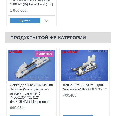
202504001 (BL) в коробке
*20087* (Bi) Level Foot (15г)
1 860.00р.
Купить
ПРОДУКТЫ ТОЙ ЖЕ КАТЕГОРИИ
НОВИНКА
Лапка для швейных машин
Лапка Б.М. JANOME для
Janome (5мм) для петли
бахромы 941660000 *03615*
автомат, Janome R
400.40р.
740801004 *20412*
(NoRIGINAL) НЕоригинал
960.05р.