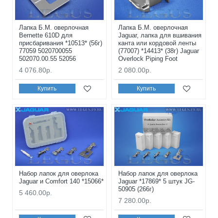
Лапка Б.М. оверлочная
Лапка Б.М. оверлочная
Bernette 610D для
Jaguar, лапка для вшивания
присбаривания *10513* (56г)
канта или кордовой ленты
77059 5020700055
(77007) *14413* (38г) Jaguar
502070.00.55 52056
Overlock Piping Foot
4 076.80р.
2 080.00р.
Купить
Купить
Набор лапок для оверлока
Набор лапок для оверлока
Jaguar и Comfort 140 *15066*
Jaguar *17869* 5 штук JG-
50905 (266г)
5 460.00р.
7 280.00р.