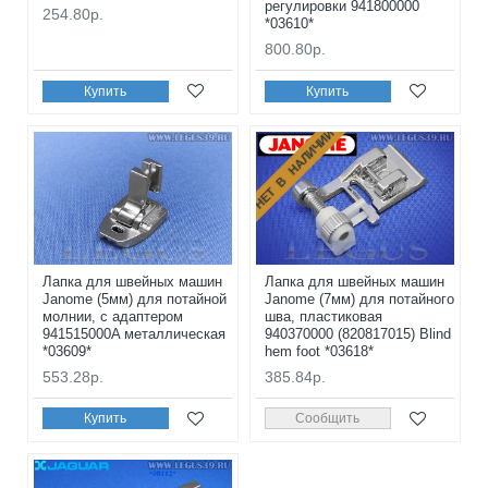
регулировки 941800000
254.80р.
*03610*
800.80р.
Купить
Купить
НЕТ В НАЛИЧИИ
Лапка для швейных машин
Лапка для швейных машин
Janome (5мм) для потайной
Janome (7мм) для потайного
молнии, с адаптером
шва, пластиковая
941515000A металлическая
940370000 (820817015) Blind
*03609*
hem foot *03618*
553.28р.
385.84р.
Купить
Сообщить