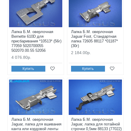
Лапка Б.М. оверлочная
Лапка Б.М. оверлочная
Bernette 610D для
Jaguar Foot, Стандартная
присбаривания *10513* (56г)
лапка 72605 88117 *01187*
77059 5020700055
(30г)
502070.00.55 52056
2 184.00р.
4 076.80р.
Купить
Купить
Лапка Б.М. оверлочная
Лапка Б.М. оверлочная
Jaguar, лапка для вшивания
Jaguar, лапка для потайной
канта или кордовой ленты
строчки 0,5мм 88133 (77022)