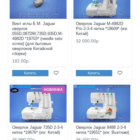
Винт иглы Б.М. Jaguar
Оверлок Jaguar M-4982D
оверлок
Pro 2-3-4 нитка *19609* (изг.
055D,087DW,735D,935D,M-
Китай)
4982D *19703* (needle sets
32 000.00р.
screw) (для бытовых
оверлоков Китайской
сборки)
182.00р.
Купить
Купить
НОВИНКА
Оверлок Jaguar 735D 2-3-4
Оверлок Jaguar 8488 2-3-4
нитка *19676* (изг. Китай)
нитка *19551* (изг. Вьетнам)
36 990.00р.
36 400.00р.