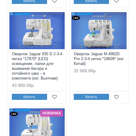
Купить
Купить
Оверлок Jaguar 935 D 2-3-4
Оверлок Jaguar M-4982D
нитка *17870* (LED)
Pro 2-3-4 нитка *19609* (изг.
освещение, лапки для
Китай)
вшивания бисера и
32 000.00р.
потайного шва – в
комплекте (изг. Вьетнам)
43 900.00р.
Купить
Купить
НОВИНКА