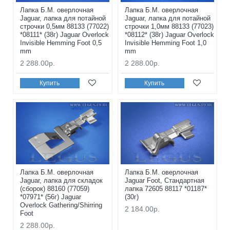
Лапка Б.М. оверлочная
Лапка Б.М. оверлочная
Jaguar, лапка для потайной
Jaguar, лапка для потайной
строчки 0,5мм 88133 (77022)
строчки 1,0мм 88133 (77023)
*08111* (38г) Jaguar Overlock
*08112* (38г) Jaguar Overlock
Invisible Hemming Foot 0,5
Invisible Hemming Foot 1,0
mm
mm
2 288.00р.
2 288.00р.
Купить
Купить
Лапка Б.М. оверлочная
Лапка Б.М. оверлочная
Jaguar, лапка для складок
Jaguar Foot, Стандартная
(сборок) 88160 (77059)
лапка 72605 88117 *01187*
*07971* (56г) Jaguar
(30г)
Overlock Gathering/Shirring
2 184.00р.
Foot
2 288.00р.