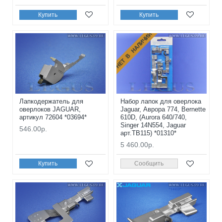
Купить
Купить
НЕТ В НАЛИЧИИ
Лапкодержатель для
Набор лапок для оверлока
оверлоков JAGUAR,
Jaguar, Аврора 774, Bernette
артикул 72604 *03694*
610D, (Aurora 640/740,
Singer 14N554, Jaguar
546.00р.
арт.TB115) *01310*
5 460.00р.
Купить
Сообщить