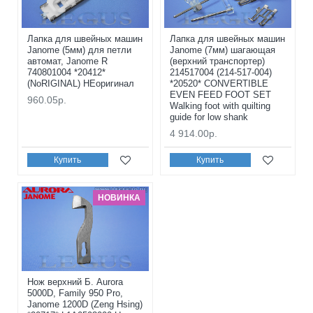
Лапка для швейных машин
Лапка для швейных машин
Janome (5мм) для петли
Janome (7мм) шагающая
автомат, Janome R
(верхний транспортер)
740801004 *20412*
214517004 (214-517-004)
(NoRIGINAL) НЕоригинал
*20520* CONVERTIBLE
EVEN FEED FOOT SET
960.05р.
Walking foot with quilting
guide for low shank
4 914.00р.
Купить
Купить
НОВИНКА
Нож верхний Б. Aurora
5000D, Family 950 Pro,
Janome 1200D (Zeng Hsing)