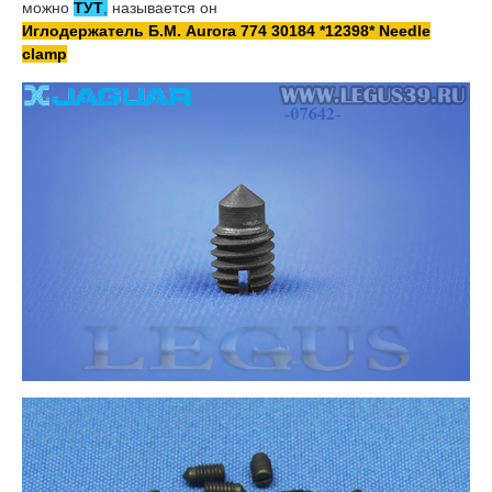
можно
ТУТ
,
называется он
Иглодержатель Б.М. Aurora 774 30184 *12398* Needle
clamp