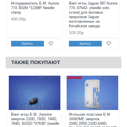
Иглодержатель Б.М. Aurora
Винт иглы Jaguar 087 Aurora
774 30184 *12398* Needle
774 -07642- (needle sets
clamp
screw) для бытовых
оверлоков Jaguar
490.00р.
изготовленных на
Китайском заводе
109.20р.
Купить
Купить
ТАКЖЕ ПОКУПАЮТ
Винт иглы Б.М. Janome
Игольная пластина Б.М.
оверлок 210D, 793D, 744D,
JANOME оверлок
784D, 9102D *07636* (needle
204D,205D,210D,644D,