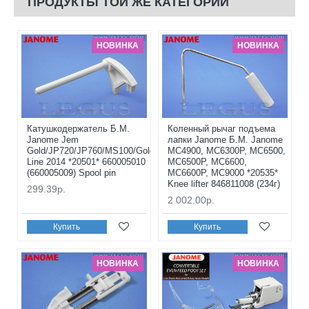
ПРОДУКТЫ ТОЙ ЖЕ КАТЕГОРИИ
НОВИНКА
НОВИНКА
Катушкодержатель Б.М.
Коленный рычаг подъема
Janome Jem
лапки Janome Б.М. Janome
Gold/JP720/JP760/MS100/Gold
MC4900, MC6300P, MC6500,
Line 2014 *20501* 660005010
MC6500P, MC6600,
(660005009) Spool pin
MC6600P, MC9000 *20535*
Knee lifter 846811008 (234г)
299.39р.
2 002.00р.
Купить
Купить
НОВИНКА
НОВИНКА