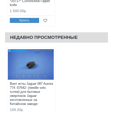
*20717* L1A0593000 Upper
knife
1 500.00р.
Купить
НЕДАВНО ПРОСМОТРЕННЫЕ
Винт иглы Jaguar 087 Aurora
774 -07642- (needle sets
screw) для бытовых
оверлоков Jaguar
изготовленных на
Китайском заводе
109.20р.