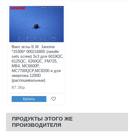
Винт иглы Б.М. Janome
*15306* 000216805 (needle
sets screw) 3x3 для 6019QC,
6125QC, 6260QC, FM725,
MB4, MC6600P,
MC7700QCP,MC8200 и для
оверлока 1200D
(распошивальные)
87.36р.
Купить
ПРОДУКТЫ ЭТОГО ЖЕ
ПРОИЗВОДИТЕЛЯ