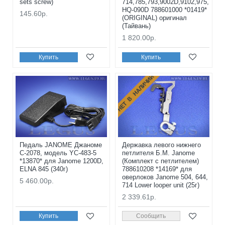
sets screw)
714,785,793,9002D,9102,975,
HQ-090D 788601000 *01419*
145.60р.
(ORIGINAL) оригинал
(Тайвань)
1 820.00р.
Купить
Купить
НЕТ В НАЛИЧИИ
Педаль JANOME Джаноме
Державка левого нижнего
C-2078, модель YC-483-5
петлителя Б.М. Janome
*13870* для Janome 1200D,
(Комплект с петлителем)
ELNA 845 (340г)
788610208 *14169* для
оверлоков Janome 504, 644,
5 460.00р.
714 Lower looper unit (25г)
2 339.61р.
Купить
Сообщить