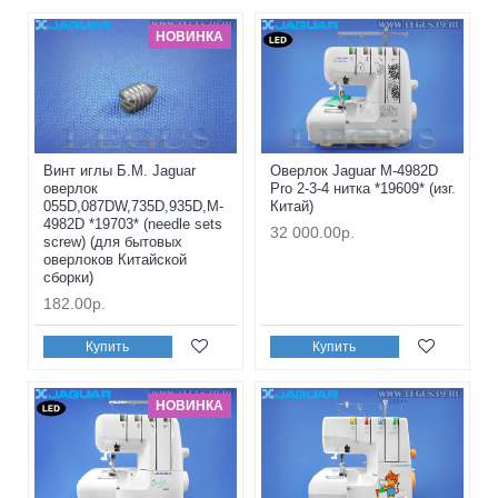
НОВИНКА
Винт иглы Б.М. Jaguar
Оверлок Jaguar M-4982D
оверлок
Pro 2-3-4 нитка *19609* (изг.
055D,087DW,735D,935D,M-
Китай)
4982D *19703* (needle sets
32 000.00р.
screw) (для бытовых
оверлоков Китайской
сборки)
182.00р.
Купить
Купить
НОВИНКА