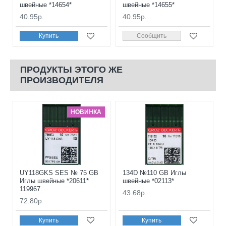
швейные *14654*
швейные *14655*
40.95р.
40.95р.
Купить
Сообщить
ПРОДУКТЫ ЭТОГО ЖЕ
ПРОИЗВОДИТЕЛЯ
НОВИНКА
UY118GKS SES № 75 GB
134D №110 GB Иглы
Иглы швейные *20611*
швейные *02113*
119967
43.68р.
72.80р.
Купить
Купить