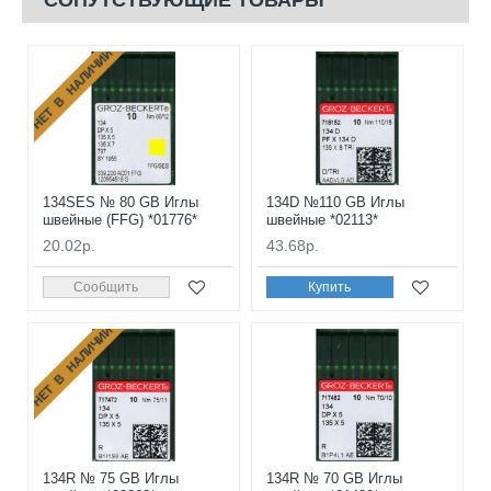
СОПУТСТВУЮЩИЕ ТОВАРЫ
НЕТ В НАЛИЧИИ
134SES № 80 GB Иглы
134D №110 GB Иглы
швейные (FFG) *01776*
швейные *02113*
20.02р.
43.68р.
Сообщить
Купить
НЕТ В НАЛИЧИИ
134R № 75 GB Иглы
134R № 70 GB Иглы