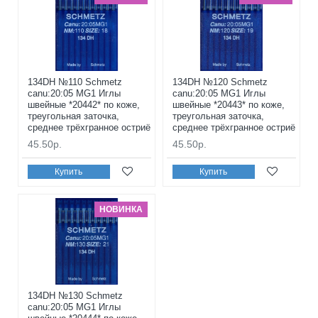
134DH №110 Schmetz
134DH №120 Schmetz
canu:20:05 MG1 Иглы
canu:20:05 MG1 Иглы
швейные *20442* по коже,
швейные *20443* по коже,
треугольная заточка,
треугольная заточка,
среднее трёхгранное остриё
среднее трёхгранное остриё
45.50р.
45.50р.
Купить
Купить
НОВИНКА
134DH №130 Schmetz
canu:20:05 MG1 Иглы