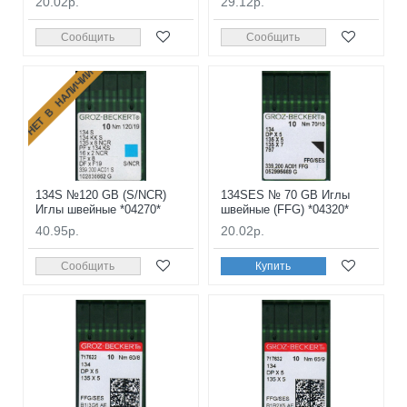
20.02р.
29.12р.
Сообщить
Сообщить
НЕТ В НАЛИЧИИ
134S №120 GB (S/NCR)
134SES № 70 GB Иглы
Иглы швейные *04270*
швейные (FFG) *04320*
40.95р.
20.02р.
Сообщить
Купить