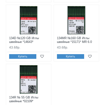
134D №120 GB Иглы
134MR №160 GB Иглы
швейные *14643*
швейные *15171* MR 6.0
43.68р.
43.68р.
Купить
Купить
134R № 55 GB Иглы
швейные *02109*