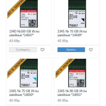
НЕТ В НАЛИЧИИ
134D №160 GB Иглы
134S № 70 GB Иглы
швейные *14647*
швейные *14649*
43.68р.
40.95р.
Сообщить
Купить
НЕТ В НАЛИЧИИ
НЕТ В НАЛИЧИИ
134S № 75 GB Иглы
134S № 80 GB Иглы
швейные *14650*
швейные *14651*
40.95р.
40.95р.