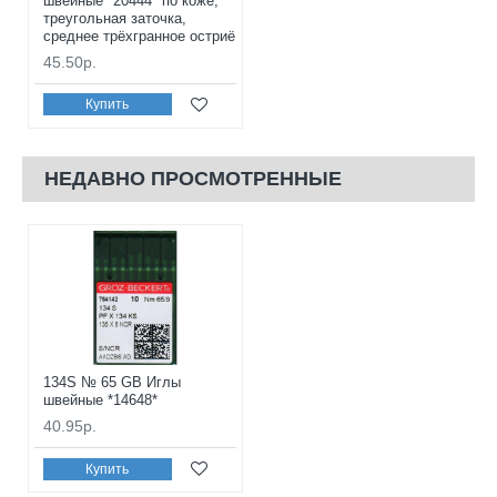
швейные *20444* по коже,
треугольная заточка,
среднее трёхгранное остриё
45.50р.
Купить
НЕДАВНО ПРОСМОТРЕННЫЕ
134S № 65 GB Иглы
швейные *14648*
40.95р.
Купить