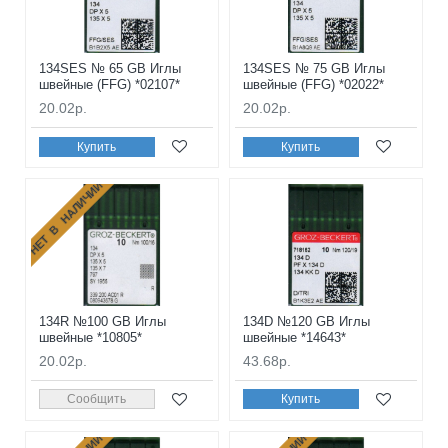
134SES № 65 GB Иглы
134SES № 75 GB Иглы
швейные (FFG) *02107*
швейные (FFG) *02022*
20.02р.
20.02р.
Купить
Купить
НЕТ В НАЛИЧИИ
134R №100 GB Иглы
134D №120 GB Иглы
швейные *10805*
швейные *14643*
20.02р.
43.68р.
Сообщить
Купить