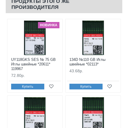
ПРОДУКТЫ ЭТОГО ЖЕ
ПРОИЗВОДИТЕЛЯ
НОВИНКА
UY118GKS SES № 75 GB
134D №110 GB Иглы
Иглы швейные *20611*
швейные *02113*
119967
43.68р.
72.80р.
Купить
Купить