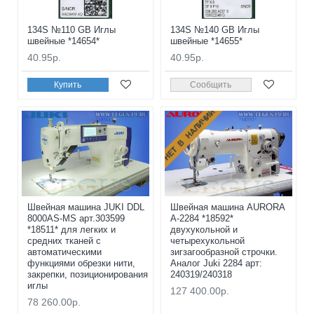
134S №110 GB Иглы
134S №140 GB Иглы
швейные *14654*
швейные *14655*
40.95р.
40.95р.
Купить
Сообщить
НЕТ В НАЛИЧИИ
Швейная машина JUKI DDL
Швейная машина AURORA
8000AS-MS арт.303599
A-2284 *18592*
*18511* для легких и
двухукольной и
средних тканей с
четырехукольной
автоматическими
зигзагообразной строчки.
функциями обрезки нити,
Аналог Juki 2284 арт:
закрепки, позиционирования
240319/240318
иглы
127 400.00р.
78 260.00р.