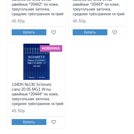
швейные *20442* по коже,
швейные *20443* по коже,
треугольная заточка,
треугольная заточка,
среднее трёхгранное остриё
среднее трёхгранное остриё
45.50р.
45.50р.
Купить
Купить
НОВИНКА
134DH №130 Schmetz
canu:20:05 MG1 Иглы
швейные *20444* по коже,
треугольная заточка,
среднее трёхгранное остриё
45.50р.
Купить