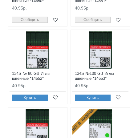
швейные *14650*
швейные *14651*
40.95р.
40.95р.
Сообщить
Сообщить
134S № 90 GB Иглы
134S №100 GB Иглы
швейные *14652*
швейные *14653*
40.95р.
40.95р.
Купить
Купить
НЕТ В НАЛИЧИИ