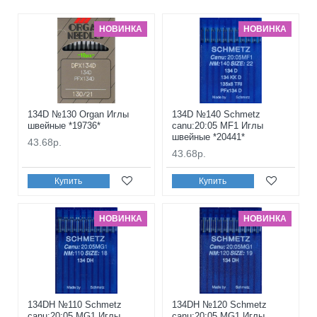
НОВИНКА
НОВИНКА
134D №130 Organ Иглы
134D №140 Schmetz
швейные *19736*
canu:20:05 MF1 Иглы
швейные *20441*
43.68р.
43.68р.
Купить
Купить
НОВИНКА
НОВИНКА
134DH №110 Schmetz
134DH №120 Schmetz
canu:20:05 MG1 Иглы
canu:20:05 MG1 Иглы