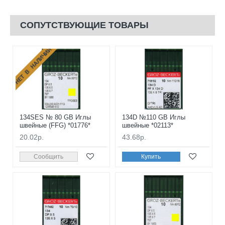
СОПУТСТВУЮЩИЕ ТОВАРЫ
НЕТ В НАЛИЧИИ
134SES № 80 GB Иглы
134D №110 GB Иглы
швейные (FFG) *01776*
швейные *02113*
20.02р.
43.68р.
Сообщить
Купить