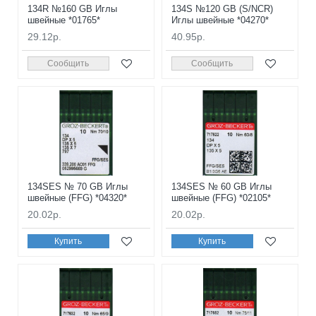
134R №160 GB Иглы
134S №120 GB (S/NCR)
швейные *01765*
Иглы швейные *04270*
29.12р.
40.95р.
Сообщить
Сообщить
134SES № 70 GB Иглы
134SES № 60 GB Иглы
швейные (FFG) *04320*
швейные (FFG) *02105*
20.02р.
20.02р.
Купить
Купить