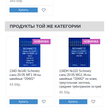
393.00р.
Купить
ПРОДУКТЫ ТОЙ ЖЕ КАТЕГОРИИ
НОВИНКА
НОВИНКА
134D №140 Schmetz
134DH №110 Schmetz
canu:20:05 MF1 Иглы
canu:20:05 MG1 Иглы
швейные *20441*
швейные *20442* по коже,
треугольная заточка,
43.68р.
среднее трёхгранное остриё
45.50р.
Купить
Купить