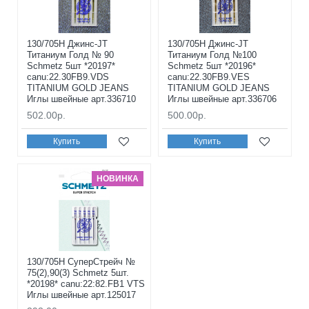
130/705H Джинс-JT
130/705H Джинс-JT
Титаниум Голд № 90
Титаниум Голд №100
Schmetz 5шт *20197*
Schmetz 5шт *20196*
canu:22.30FB9.VDS
canu:22.30FB9.VES
TITANIUM GOLD JEANS
TITANIUM GOLD JEANS
Иглы швейные арт.336710
Иглы швейные арт.336706
502.00р.
500.00р.
Купить
Купить
НОВИНКА
130/705H СуперСтрейч №
75(2),90(3) Schmetz 5шт.
*20198* canu:22:82.FB1 VTS
Иглы швейные арт.125017