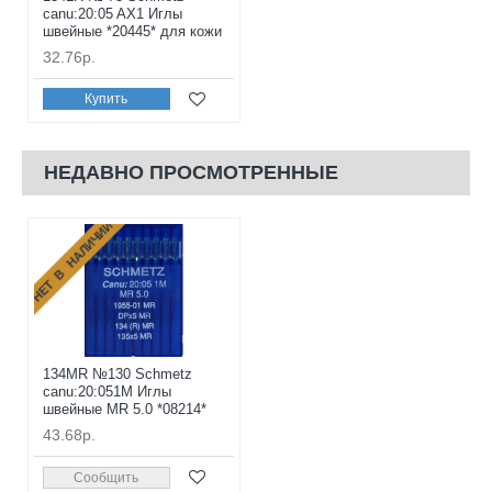
canu:20:05 AX1 Иглы
швейные *20445* для кожи
32.76р.
Купить
НЕДАВНО ПРОСМОТРЕННЫЕ
НЕТ В НАЛИЧИИ
134MR №130 Schmetz
canu:20:051M Иглы
швейные MR 5.0 *08214*
43.68р.
Сообщить