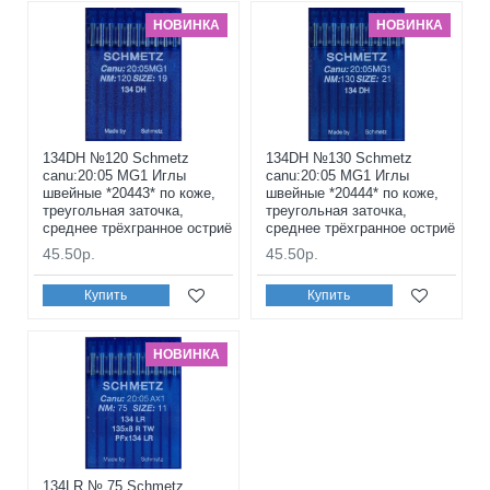
НОВИНКА
НОВИНКА
134DH №120 Schmetz
134DH №130 Schmetz
canu:20:05 MG1 Иглы
canu:20:05 MG1 Иглы
швейные *20443* по коже,
швейные *20444* по коже,
треугольная заточка,
треугольная заточка,
среднее трёхгранное остриё
среднее трёхгранное остриё
45.50р.
45.50р.
Купить
Купить
НОВИНКА
134LR № 75 Schmetz