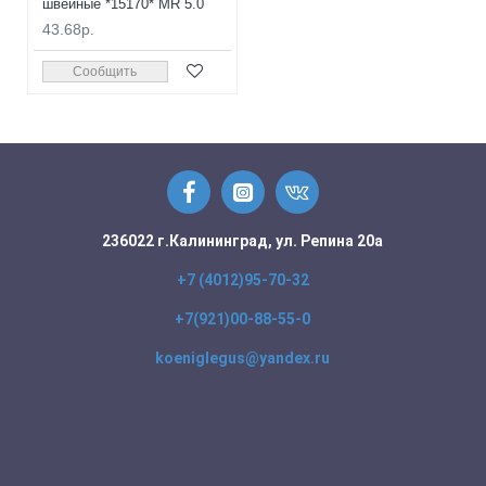
швейные *15170* MR 5.0
43.68р.
Сообщить
236022 г.Калининград, ул. Репина 20а
+7 (4012)95-70-32
+7(921)00-88-55-0
koeniglegus@yandex.ru