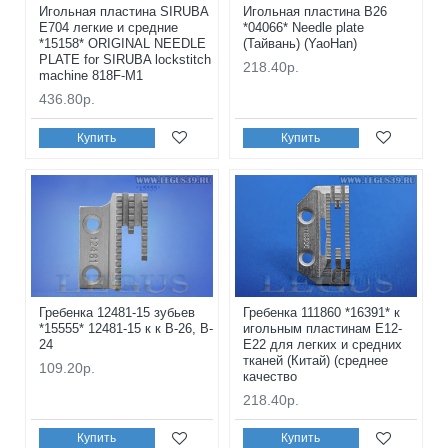
Игольная пластина SIRUBA
Игольная пластина B26
E704 легкие и средние
*04066* Needle plate
*15158* ORIGINAL NEEDLE
(Тайвань) (YaoHan)
PLATE for SIRUBA lockstitch
218.40р.
machine 818F-M1
436.80р.
Купить
Купить
Гребенка 12481-15 зубьев
Гребенка 111860 *16391* к
*15555* 12481-15 к к B-26, B-
игольным пластинам E12-
24
E22 для легких и средних
тканей (Китай) (среднее
109.20р.
качество
218.40р.
Купить
Купить