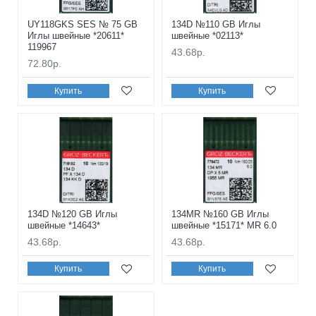
UY118GKS SES № 75 GB
134D №110 GB Иглы
Иглы швейные *20611*
швейные *02113*
119967
43.68р.
72.80р.
Купить
Купить
134D №120 GB Иглы
134MR №160 GB Иглы
швейные *14643*
швейные *15171* MR 6.0
43.68р.
43.68р.
Купить
Купить