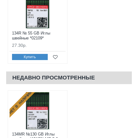
134R № 55 GB Иглы
швейные *02109*
27.30р.
Купить
НЕДАВНО ПРОСМОТРЕННЫЕ
НЕТ В НАЛИЧИИ
134MR №130 GB Иглы