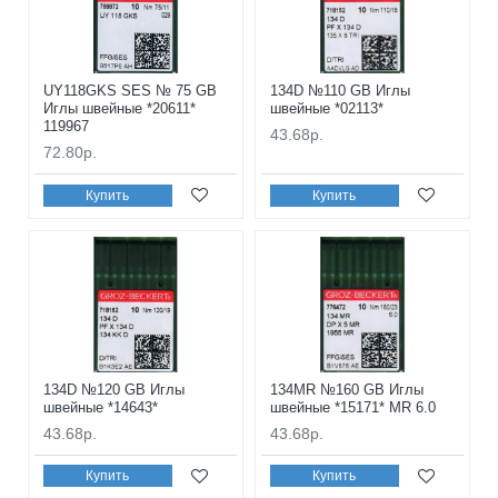
UY118GKS SES № 75 GB
134D №110 GB Иглы
Иглы швейные *20611*
швейные *02113*
119967
43.68р.
72.80р.
Купить
Купить
134D №120 GB Иглы
134MR №160 GB Иглы
швейные *14643*
швейные *15171* MR 6.0
43.68р.
43.68р.
Купить
Купить