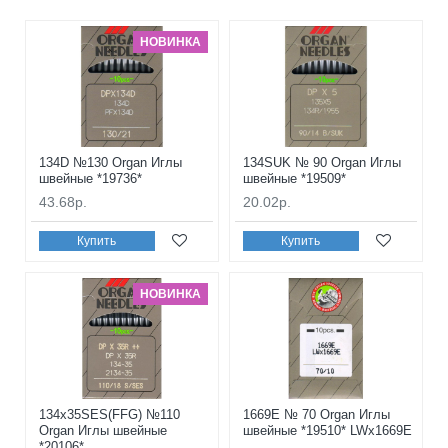
НОВИНКА
134D №130 Organ Иглы
134SUK № 90 Organ Иглы
швейные *19736*
швейные *19509*
43.68р.
20.02р.
Купить
Купить
НОВИНКА
134x35SES(FFG) №110
1669E № 70 Organ Иглы
Organ Иглы швейные
швейные *19510* LWx1669E
*20106*