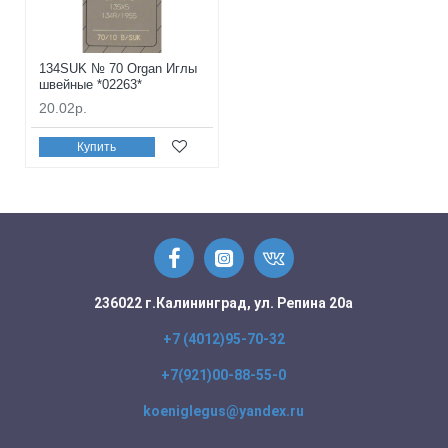
134SUK № 70 Organ Иглы
швейные *02263*
20.02р.
Купить
236022 г.Калининград, ул. Репина 20а
+7 (4012)95-70-32
+7(921)00-88-55-0
koeniglegus@yandex.ru