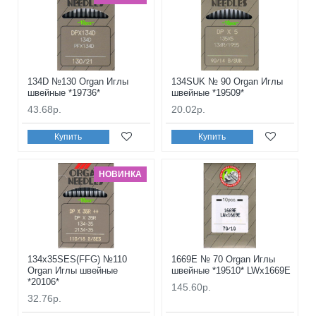
134D №130 Organ Иглы
134SUK № 90 Organ Иглы
швейные *19736*
швейные *19509*
43.68р.
20.02р.
Купить
Купить
НОВИНКА
134x35SES(FFG) №110
1669E № 70 Organ Иглы
Organ Иглы швейные
швейные *19510* LWx1669E
*20106*
145.60р.
32.76р.