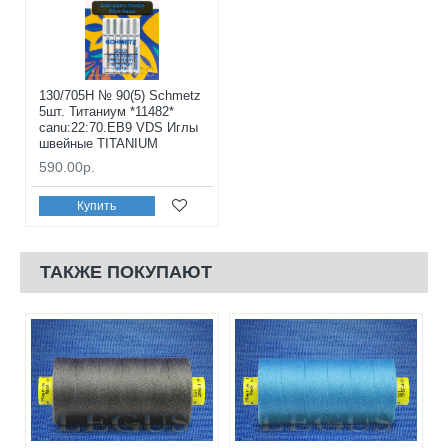
130/705H № 90(5) Schmetz
5шт. Титаниум *11482*
canu:22:70.EB9 VDS Иглы
швейные TITANIUM
590.00р.
Купить
ТАКЖЕ ПОКУПАЮТ