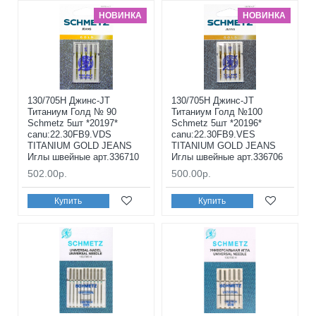
НОВИНКА
НОВИНКА
130/705H Джинс-JT
130/705H Джинс-JT
Титаниум Голд № 90
Титаниум Голд №100
Schmetz 5шт *20197*
Schmetz 5шт *20196*
canu:22.30FB9.VDS
canu:22.30FB9.VES
TITANIUM GOLD JEANS
TITANIUM GOLD JEANS
Иглы швейные арт.336710
Иглы швейные арт.336706
502.00р.
500.00р.
Купить
Купить