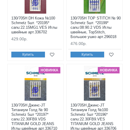
130/705H DH Кожа №100
130/705H TOP STITCH № 90
Schmetz 5шт. *20195*
Schmetz 5шт. *20199*
canu:22.15MG1.VES Иглы
canu:08:90.2 VDS Иглы
швейные арт.336702
швейные, TopStitch,
Большое ушко арт.296018
429.00р.
476.00р.
Купить
Купить
НОВИНКА
НОВИНКА
130/705H Джинс-JT
130/705H Джинс-JT
Титаниум Голд № 90
Титаниум Голд №100
Schmetz 5шт *20197*
Schmetz 5шт *20196*
canu:22.30FB9.VDS
canu:22.30FB9.VES
TITANIUM GOLD JEANS
TITANIUM GOLD JEANS
Иглы швейные арт.336710
Иглы швейные арт.336706