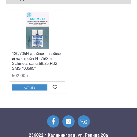
130/705H двойная швейная
игла стрейч № 75/2,5
Schmetz canu:69:25.FB2
SMS *03595*
502.00р.
Купить
236022 г.Калининград, ул. Репина 20а