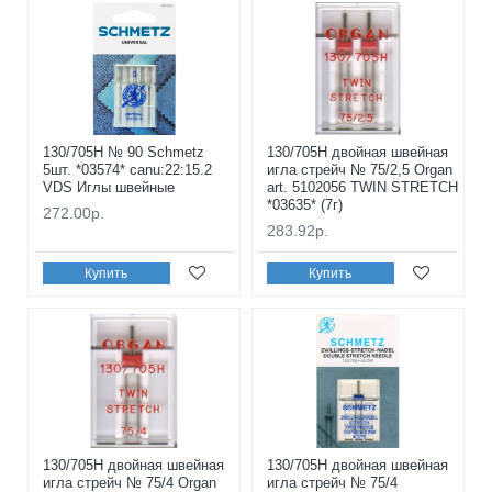
130/705H № 90 Schmetz
130/705H двойная швейная
5шт. *03574* canu:22:15.2
игла стрейч № 75/2,5 Organ
VDS Иглы швейные
art. 5102056 TWIN STRETCH
*03635* (7г)
272.00р.
283.92р.
Купить
Купить
130/705H двойная швейная
130/705H двойная швейная
игла стрейч № 75/4 Organ
игла стрейч № 75/4