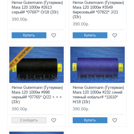
Нитки Gutermann (Гутерман)
Нитки Gutermann (Гутерман)
Mara 120 1000м #2613
Mara 120 1000м #3549
серый# *07697* O/18 (33г)
бирюзовый# *07822* J/21
(33г)
390.00р.
390.00р.
Купить
Купить
НЕТ В НАЛИЧИИ
Нитки Gutermann (Гутерман)
Нитки Gutermann (Гутерман)
Mara 120 1000м #998
Mara 120 1000м #232 синий
черный# *07765* Q/22 + + +
темный кобальт# *11610*
(33г)
H/18 (33г)
390.00р.
390.00р.
Сообщить
Купить