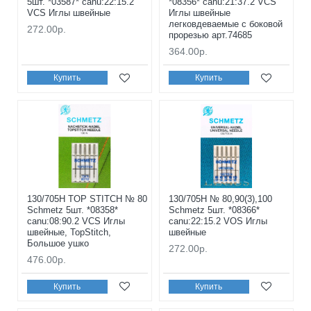
5шт. *03587* canu:22:15.2
*08356* canu:21:37.2 VCS
VCS Иглы швейные
Иглы швейные
легковдеваемые с боковой
272.00р.
прорезью арт.74685
364.00р.
Купить
Купить
130/705H TOP STITCH № 80
130/705H № 80,90(3),100
Schmetz 5шт. *08358*
Schmetz 5шт. *08366*
canu:08:90.2 VCS Иглы
canu:22:15.2 VOS Иглы
швейные, TopStitch,
швейные
Большое ушко
272.00р.
476.00р.
Купить
Купить