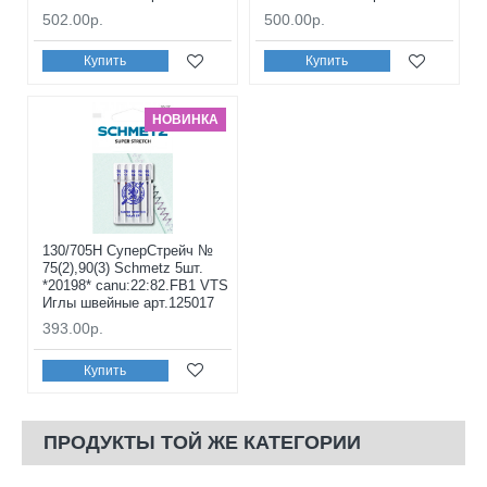
502.00р.
500.00р.
Купить
Купить
НОВИНКА
130/705H СуперСтрейч №
75(2),90(3) Schmetz 5шт.
*20198* canu:22:82.FB1 VTS
Иглы швейные арт.125017
393.00р.
Купить
ПРОДУКТЫ ТОЙ ЖЕ КАТЕГОРИИ