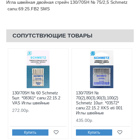
Игла швейная двойная стрейч 130/705H № 75/2,5 Schmetz
canu:69:25.FB2 SMS
СОПУТСТВУЮЩИЕ ТОВАРЫ
130/705H № 60 Schmetz
130/705H №
5шт. *08361* canu:22:15.2
70(2),80(3),90(3),100(2)
VAS Иглы швейные
Schmetz 10шт. *03572*
canu:22:15.2 XKS eti 001
272.00р.
Иглы швейные
435.00р.
Купить
Купить