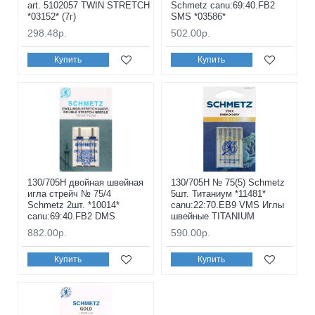
art. 5102057 TWIN STRETCH
Schmetz canu:69:40.FB2
*03152* (7г)
SMS *03586*
298.48р.
502.00р.
Купить
Купить
130/705H двойная швейная
130/705H № 75(5) Schmetz
игла стрейч № 75/4
5шт. Титаниум *11481*
Schmetz 2шт. *10014*
canu:22:70.EB9 VMS Иглы
canu:69:40.FB2 DMS
швейные TITANIUM
882.00р.
590.00р.
Купить
Купить