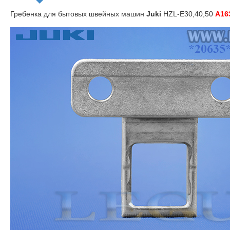
Гребенка для бытовых швейных машин
Juki
HZL-E30,40,50
A16