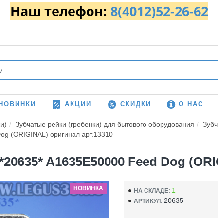
Наш телефон:
8(4012)52-26-62
НОВИНКИ
АКЦИИ
СКИДКИ
О НАС
и)
Зубчатые рейки (гребенки) для бытового оборудования
Зубч
Dog (ORIGINAL) оригинал арт.13310
 *20635* A1635E50000 Feed Dog (OR
НОВИНКА
1
НА СКЛАДЕ:
20635
АРТИКУЛ: