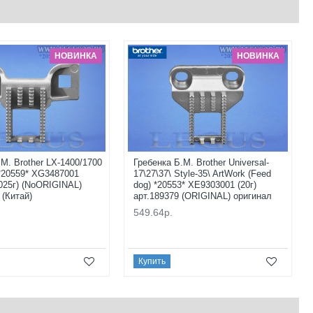
НОВИНКА
НОВИНКА
.М. Brother LX-1400/1700
Гребенка Б.М. Brother Universal-
 *20559* XG3487001
17\27\37\ Style-35\ ArtWork (Feed
025г) (NoORIGINAL)
dog) *20553* XE9303001 (20г)
 (Китай)
арт.189379 (ORIGINAL) оригинал
549.64р.
Купить