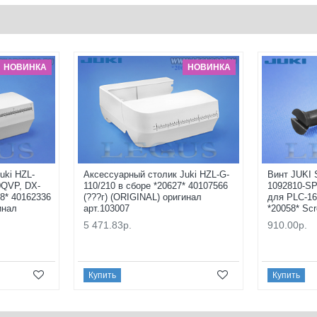
НОВИНКА
НОВИНКА
uki HZL-
Аксессуарный столик Juki HZL-G-
Винт JUKI 
0QVP, DX-
110/210 в сборе *20627* 40107566
1092810-SP
8* 40162336
(???г) (ORIGINAL) оригинал
для PLC-16
инал
арт.103007
*20058* Sc
5 471.83р.
910.00р.
Купить
Купить