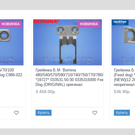
НОВИНКА
НОВИНКА
5/70/100
Гребёнка Б.М. Bernina
Гребенка Б
dog C986-022
480/540/570/590/710/740/750/770/780/790+
(Feed dog)
*19727* 033531.50.00 0335315000 Feed
(NEW)(12.2
Dog (ORIGINAL) оригинал
неоригинал
3 458.00р.
536.90р.
Купить
Купить