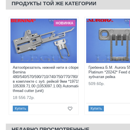
ПРОДУКТЫ ТОЙ ЖЕ КАТЕГОРИИ
НОВИНКА
Автообрезатель нижней нити в сборе
Гребенка Б.М. Aurora 5
Bernina
Platinum *20242* Feed 
480/540/570/590/710/740/750/770/780/790+
зубчатая рейка
в комплекте с зуб. рейкой 9мм *19715*
509.60р.
105309.71.00 (1053097.1.00) Automatic
thread cutter (unit)
18 556.72р.
Купить
Купить
НЕДАВНО ПРОСМОТРЕННЫЕ