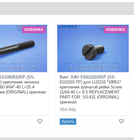
НОВИНКА
НОВИНКА
SS1092810SP (SS-
Винт JUKI SS6111010SP (SS-
) крепления челнока
6111010-TP) для LU2210 *19851*
60 9/64"-40 L=25.4
крепления зубчатой рейки Screw
rew (ORIGINAL) оригинал
11/64-40 L= 9.5 REPLACEMENT
PART FOR: SS-611 (ORIGINAL)
оригинал
364.00р.
Купить