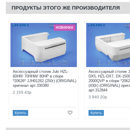
ПРОДУКТЫ ЭТОГО ЖЕ ПРОИЗВОДИТЕЛЯ
НОВИНКА
Аксессуарный столик Juki HZL-
Аксессуарный столик J
60HR/ 70HHW/ 80HP в сборе
DX5, HZL-DX7, DX-150
*20626* JJH01262 (250г) (ORIGINAL)
2000QVP в сборе *2062
оригинал арт.330380
(430г) (ORIGINAL) ориг
арт.312844
2 159.43р.
3 840.20р.
Купить
Купить