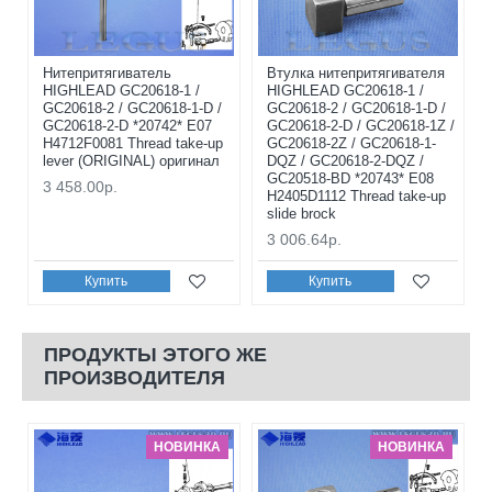
Нитепритягиватель
Втулка нитепритягивателя
HIGHLEAD GC20618-1 /
HIGHLEAD GC20618-1 /
GC20618-2 / GC20618-1-D /
GC20618-2 / GC20618-1-D /
GC20618-2-D *20742* E07
GC20618-2-D / GC20618-1Z /
H4712F0081 Thread take-up
GC20618-2Z / GC20618-1-
lever (ORIGINAL) оригинал
DQZ / GC20618-2-DQZ /
GC20518-BD *20743* E08
3 458.00р.
H2405D1112 Thread take-up
slide brock
3 006.64р.
Купить
Купить
ПРОДУКТЫ ЭТОГО ЖЕ
ПРОИЗВОДИТЕЛЯ
НОВИНКА
НОВИНКА