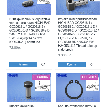
Винт фиксации эксцентрика
Втулка нитепритягивателя
челночного вала HIGHLEAD
HIGHLEAD GC20618-1 /
GC20618-1 / GC20618-2 /
GC20618-2 / GC20618-1-D /
GC20618-1-D / GC20618-2-D
GC20618-2-D / GC20618-1Z /
*20737* G11 H2405D0664
GC20618-2Z / GC20618-1-
SM15/64(28)x14 Screw
DQZ / GC20618-2-DQZ /
(ORIGINAL) оригинал
GC20518-BD *20743* E08
H2405D1112 Thread take-up
72.80р.
slide brock
3 006.64р.
Купить
Купить
НОВИНКА
НОВИНКА
Кнопка фиксации
Кольцо стопорное шатуна