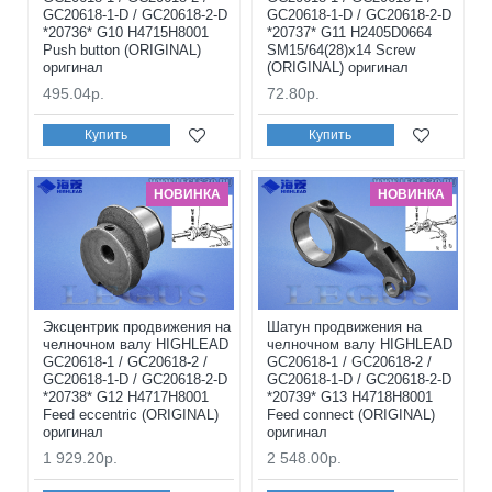
GC20618-1-D / GC20618-2-D
GC20618-1-D / GC20618-2-D
*20736* G10 H4715H8001
*20737* G11 H2405D0664
Push button (ORIGINAL)
SM15/64(28)x14 Screw
оригинал
(ORIGINAL) оригинал
495.04р.
72.80р.
Купить
Купить
НОВИНКА
НОВИНКА
Эксцентрик продвижения на
Шатун продвижения на
челночном валу HIGHLEAD
челночном валу HIGHLEAD
GC20618-1 / GC20618-2 /
GC20618-1 / GC20618-2 /
GC20618-1-D / GC20618-2-D
GC20618-1-D / GC20618-2-D
*20738* G12 H4717H8001
*20739* G13 H4718H8001
Feed eccentric (ORIGINAL)
Feed connect (ORIGINAL)
оригинал
оригинал
1 929.20р.
2 548.00р.