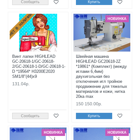
Сообщить
Купить
НЕТ В НАЛИЧИИ
НОВИНКА
Винт лапки HIGHLEAD
Швейная машина
GС-20618-1/GС-20618-
HIGHLEAD GC20618-2Z
2/GС-20618-1-D/GС-20618-1-
*19861* (Комплект) (между
D *19564* H3200E2020
иглами 6,4мм)
SM1/8"(44)x9
двухигольная без
отключения игл тройное
131.04р.
продвижение для тяжелых
материалов и кожи, нитка
20ка max
150 150.00р.
Сообщить
Купить
НОВИНКА
НОВИНКА