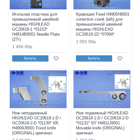
Игольная пластина для
Кривошип Feed H4905H8001
промышленной швейной
conection crank (left) для
машины HIGHLEAD
промышленной швейной
GC20618-1 *01153*
машины HIGHLEAD
H4814B8001 Needle Plate
GC20618-1D *07084*
(27г)
1 092.00р.
1 456.00р.
Купить
Купить
Нож неподвижный
Нож подвижный HIGHLEAD
HIGHLEAD GC20618-1-D /
GC20618-1-D / GC20618-2-D
GC20618-2-D *01130* I05
*01131* I07 H4911J8001
H4909J8001 Fixed knife
Movable knife (ORIGINAL)
(ORIGINAL) оригинал
оригинал