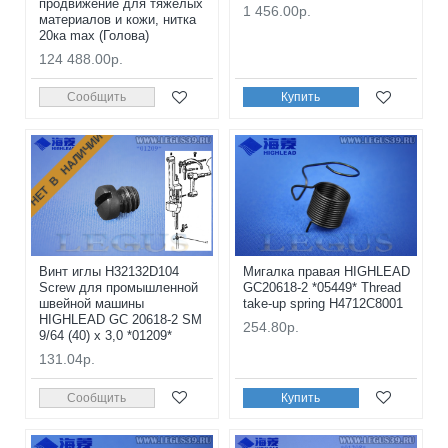
продвижение для тяжелых
1 456.00р.
материалов и кожи, нитка
20ка max (Голова)
124 488.00р.
Сообщить
Купить
НЕТ В НАЛИЧИИ
Винт иглы H32132D104
Мигалка правая HIGHLEAD
Screw для промышленной
GC20618-2 *05449* Thread
швейной машины
take-up spring H4712C8001
HIGHLEAD GC 20618-2 SM
254.80р.
9/64 (40) x 3,0 *01209*
131.04р.
Сообщить
Купить