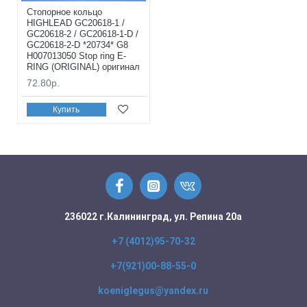
Стопорное кольцо
HIGHLEAD GC20618-1 /
GC20618-2 / GC20618-1-D /
GC20618-2-D *20734* G8
H007013050 Stop ring E-
RING (ORIGINAL) оригинал
72.80р.
Купить
236022 г.Калининград, ул. Репина 20а
+7 (4012)95-70-32
+7(921)00-88-55-0
koeniglegus@yandex.ru