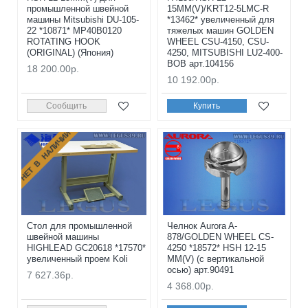
промышленной швейной
15MM(V)/KRT12-5LMC-R
машины Mitsubishi DU-105-
*13462* увеличенный для
22 *10871* MP40B0120
тяжелых машин GOLDEN
ROTATING HOOK
WHEEL CSU-4150, CSU-
(ORIGINAL) (Япония)
4250, MITSUBISHI LU2-400-
BOB арт.104156
18 200.00р.
10 192.00р.
Сообщить
Купить
НЕТ В НАЛИЧИИ
Стол для промышленной
Челнок Aurora A-
швейной машины
878/GOLDEN WHEEL CS-
HIGHLEAD GC20618 *17570*
4250 *18572* HSH 12-15
увеличенный проем Koli
MM(V) (с вертикальной
осью) арт.90491
7 627.36р.
4 368.00р.