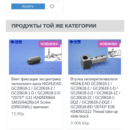
Купить
ПРОДУКТЫ ТОЙ ЖЕ КАТЕГОРИИ
НОВИНКА
НОВИНКА
Винт фиксации эксцентрика
Втулка нитепритягивателя
челночного вала HIGHLEAD
HIGHLEAD GC20618-1 /
GC20618-1 / GC20618-2 /
GC20618-2 / GC20618-1-D /
GC20618-1-D / GC20618-2-D
GC20618-2-D / GC20618-1Z /
*20737* G11 H2405D0664
GC20618-2Z / GC20618-1-
SM15/64(28)x14 Screw
DQZ / GC20618-2-DQZ /
(ORIGINAL) оригинал
GC20518-BD *20743* E08
H2405D1112 Thread take-up
72.80р.
slide brock
3 006.64р.