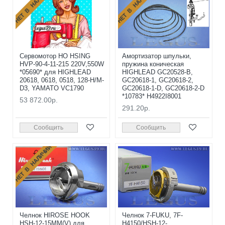
НЕТ В НАЛИЧИИ
НЕТ В НАЛИЧИИ
Сервомотор HO HSING
Амортизатор шпульки,
HVP-90-4-11-215 220V,550W
пружина коническая
*05690* для HIGHLEAD
HIGHLEAD GC20528-B,
20618, 0618, 0518, 128-H/M-
GC20618-1, GC20618-2,
D3, YAMATO VC1790
GC20618-1-D, GC20618-2-D
*10783* H4922I8001
53 872.00р.
291.20р.
Сообщить
Сообщить
НЕТ В НАЛИЧИИ
Челнок HIROSE HOOK
Челнок 7-FUKU, 7F-
HSH-12-15MM(V) для
H4150/HSH-12-