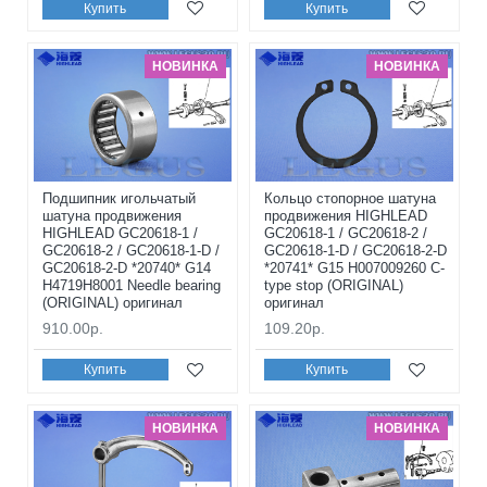
Купить
Купить
НОВИНКА
НОВИНКА
Подшипник игольчатый
Кольцо стопорное шатуна
шатуна продвижения
продвижения HIGHLEAD
HIGHLEAD GC20618-1 /
GC20618-1 / GC20618-2 /
GC20618-2 / GC20618-1-D /
GC20618-1-D / GC20618-2-D
GC20618-2-D *20740* G14
*20741* G15 H007009260 C-
H4719H8001 Needle bearing
type stop (ORIGINAL)
(ORIGINAL) оригинал
оригинал
910.00р.
109.20р.
Купить
Купить
НОВИНКА
НОВИНКА