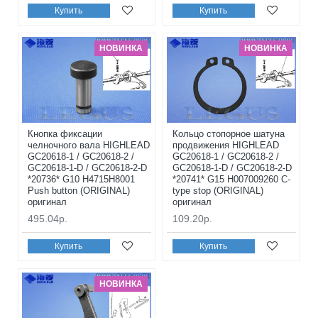
Купить
Купить
НОВИНКА
НОВИНКА
Кнопка фиксации
Кольцо стопорное шатуна
челночного вала HIGHLEAD
продвижения HIGHLEAD
GC20618-1 / GC20618-2 /
GC20618-1 / GC20618-2 /
GC20618-1-D / GC20618-2-D
GC20618-1-D / GC20618-2-D
*20736* G10 H4715H8001
*20741* G15 H007009260 C-
Push button (ORIGINAL)
type stop (ORIGINAL)
оригинал
оригинал
495.04р.
109.20р.
Купить
Купить
НОВИНКА