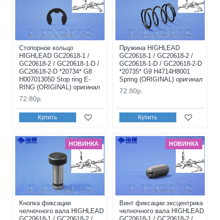
Стопорное кольцо
Пружина HIGHLEAD
HIGHLEAD GC20618-1 /
GC20618-1 / GC20618-2 /
GC20618-2 / GC20618-1-D /
GC20618-1-D / GC20618-2-D
GC20618-2-D *20734* G8
*20735* G9 H4714H8001
H007013050 Stop ring E-
Spring (ORIGINAL) оригинал
RING (ORIGINAL) оригинал
72.80р.
72.80р.
Купить
Купить
НОВИНКА
НОВИНКА
Кнопка фиксации
Винт фиксации эксцентрика
челночного вала HIGHLEAD
челночного вала HIGHLEAD
GC20618-1 / GC20618-2 /
GC20618-1 / GC20618-2 /