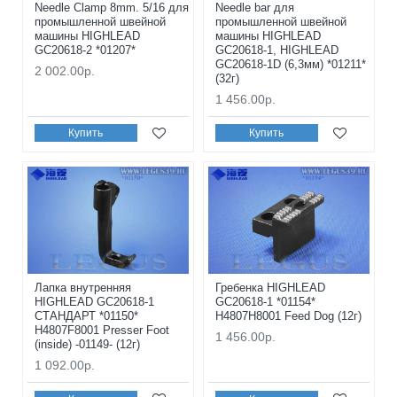
Needle Clamp 8mm. 5/16 для
Needle bar для
промышленной швейной
промышленной швейной
машины HIGHLEAD
машины HIGHLEAD
GC20618-2 *01207*
GС20618-1, HIGHLEAD
GС20618-1D (6,3мм) *01211*
2 002.00р.
(32г)
1 456.00р.
Купить
Купить
Лапка внутренняя
Гребенка HIGHLEAD
HIGHLEAD GC20618-1
GC20618-1 *01154*
СТАНДАРТ *01150*
H4807H8001 Feed Dog (12г)
H4807F8001 Presser Foot
1 456.00р.
(inside) -01149- (12г)
1 092.00р.