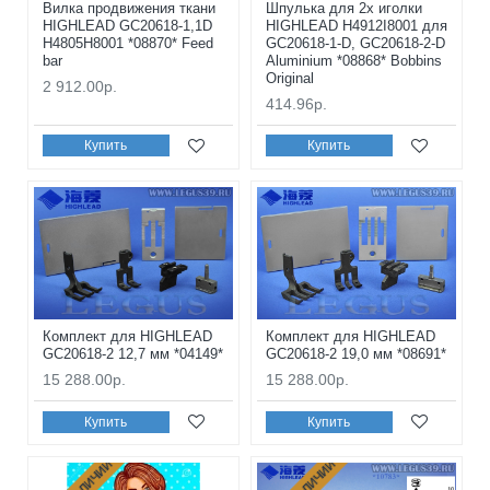
Вилка продвижения ткани
Шпулька для 2x иголки
HIGHLEAD GC20618-1,1D
HIGHLEAD H4912I8001 для
H4805H8001 *08870* Feed
GC20618-1-D, GC20618-2-D
bar
Aluminium *08868* Bobbins
Original
2 912.00р.
414.96р.
Купить
Купить
Комплект для HIGHLEAD
Комплект для HIGHLEAD
GC20618-2 12,7 мм *04149*
GC20618-2 19,0 мм *08691*
15 288.00р.
15 288.00р.
Купить
Купить