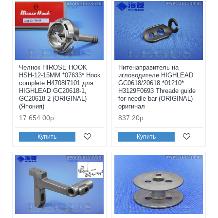
Челнок HIROSE HOOK
Нитенаправитель на
HSH-12-15MM *07633* Hook
игловодителе HIGHLEAD
complete H4708I7101 для
GС0618/20618 *01210*
HIGHLEAD GC20618-1,
H3129F0693 Threade guide
GC20618-2 (ORIGINAL)
for needle bar (ORIGINAL)
(Япония)
оригинал
17 654.00р.
837.20р.
Купить
Купить