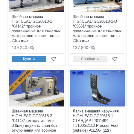
Швейная машина
Швейная машина
HIGHLEAD GC20618-1
HIGHLEAD GC20618-1-D
*04142* тройное
*05681* тройное
продвижение для тяжелых
продвижение для тяжелых
материалов и кожи, нитка
материалов и кожи, нитка
20ка max
20ка max
149 240.00р.
137 800.00р.
Купить
Сообщить
НЕТ В НАЛИЧИИ
Швейная машина
Лапка внешняя наружняя
HIGHLEAD GC20618-2
HIGHLEAD GC20618-1
*04143* (между иглами
СТАНДАРТ *01149*
8,0мм) двухигольная без
H3100G2110 Presser Foot
отключения игл тройное
(outside) -01150- (22г)