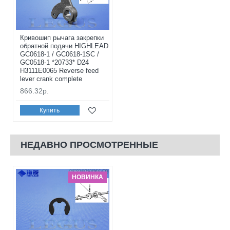
Кривошип рычага закрепки
обратной подачи HIGHLEAD
GC0618-1 / GC0618-1SC /
GC0518-1 *20733* D24
H3111E0065 Reverse feed
lever crank complete
866.32р.
Купить
НЕДАВНО ПРОСМОТРЕННЫЕ
НОВИНКА