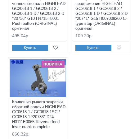
челночного вала HIGHLEAD
продвижения HIGHLEAD
GC20618-1 / GC20618-2 /
GC20618-1 / GC20618-2 /
GC20618-1-D / GC20618-2-D
GC20618-1-D / GC20618-2-D
*20736* G10 H4715H8001
*20741* G15 H007009260 C-
Push button (ORIGINAL)
type stop (ORIGINAL)
оригинал
оригинал
495.04р.
109.20р.
Купить
Купить
НОВИНКА
Кривошип рычага закрепки
обратной подачи HIGHLEAD
GC0618-1 / GC0618-1SC /
GC0518-1 *20733* D24
H3111E0065 Reverse feed
lever crank complete
866.32р.