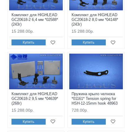
Комплект для HIGHLEAD
Комплект для HIGHLEAD
GC20618-2 6,4 мм *02588*
GC20618-2 8,0 мм *04148*
(243г)
(243г)
15 288.00р.
15 288.00р.
Купить
Купить
Комплект для HIGHLEAD
Пружина крыло челнока
GC20618-2 9,5 мм *04639*
*01161* Tension spring for
(268г)
HSH-12-15mm hook 48963
15 288.00р.
728.00р.
Купить
Купить