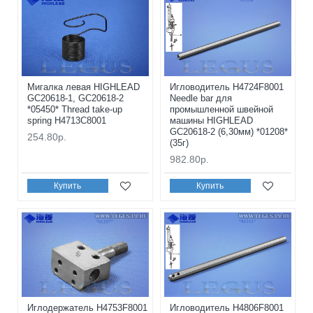
Мигалка левая HIGHLEAD
Игловодитель H4724F8001
GC20618-1, GC20618-2
Needle bar для
*05450* Thread take-up
промышленной швейной
spring H4713C8001
машины HIGHLEAD
GC20618-2 (6,30мм) *01208*
254.80р.
(35г)
982.80р.
Купить
Купить
Иглодержатель H4753F8001
Игловодитель H4806F8001