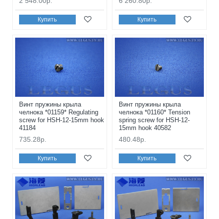
2 548.00р.
6 260.80р.
Купить
Купить
Винт пружины крыла
Винт пружины крыла
челнока *01159* Regulating
челнока *01160* Tension
screw for HSH-12-15mm hook
spring screw for HSH-12-
41184
15mm hook 40582
735.28р.
480.48р.
Купить
Купить