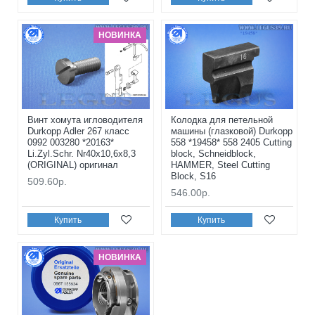
НОВИНКА
Винт хомута игловодителя
Колодка для петельной
Durkopp Adler 267 класс
машины (глазковой) Durkopp
0992 003280 *20163*
558 *19458* 558 2405 Cutting
Li.Zyl.Schr. Nr40x10,6x8,3
block, Schneidblock,
(ORIGINAL) оригинал
HAMMER, Steel Cutting
Block, S16
509.60р.
546.00р.
Купить
Купить
НОВИНКА