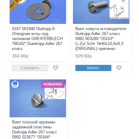
0167 001940 Durkopp A.
Винт хомута игловодителя
Отводчик иглы под
Durkopp Adler 267 класс
челноком GREIFERBLECH
0992 003280 *20163*
*06182* Duerkopp Adler 267
Li.Zyl.Schr. Nr40x10,6x8,3
класс
(ORIGINAL) оригинал
364.00р.
509.60р.
Сообщить
Купить
НОВИНКА
Винт плоской пружины
задвижной пластины
Durkopp Adler 267 класс
0992 023677 *20164*