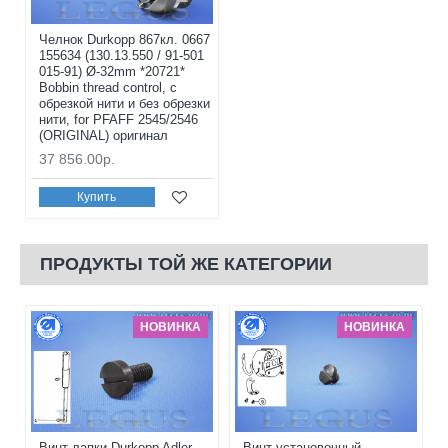
Челнок Durkopp 867кл. 0667
155634 (130.13.550 / 91-501
015-91) Ø-32mm *20721*
Bobbin thread control, с
обрезкой нити и без обрезки
нити, for PFAFF 2545/2546
(ORIGINAL) оригинал
37 856.00р.
Купить
ПРОДУКТЫ ТОЙ ЖЕ КАТЕГОРИИ
НОВИНКА
НОВИНКА
Винт лапки Durkopp Adler
Винт установочный