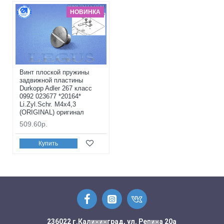
НОВИНКА
Винт плоской пружины
задвижной пластины
Durkopp Adler 267 класс
0992 023677 *20164*
Li.Zyl.Schr. M4x4,3
(ORIGINAL) оригинал
509.60р.
Купить
236022 г.Калининград, ул. Репина 20а