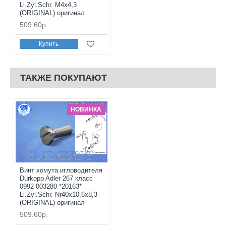
Li.Zyl.Schr. M4x4,3
(ORIGINAL) оригинал
509.60р.
Купить
ТАКЖЕ ПОКУПАЮТ
НОВИНКА
Винт хомута игловодителя
Durkopp Adler 267 класс
0992 003280 *20163*
Li.Zyl.Schr. Nr40x10,6x8,3
(ORIGINAL) оригинал
509.60р.