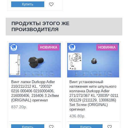
Купить
ПРОДУКТЫ ЭТОГО ЖЕ
ПРОИЗВОДИТЕЛЯ
НОВИНКА
НОВИНКА
Винт лапки Durkopp Adler
Винт установочный
210/211/212 KL. *20032*
натяжения нити шпульного
0216 000406 0216000406,
колпачка Durkopp Adler
216000406, 216406 3.2x8мм
271/272/367 KL.*20035* 0211
(ORIGINAL) оригинал
001129 (2111129, 13006186)
Set Screw (ORIGINAL)
837.20р.
оригинал
436.80р.
Купить
Купить