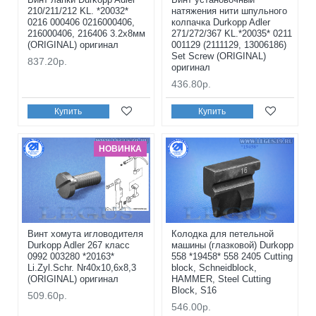
210/211/212 KL. *20032*
натяжения нити шпульного
0216 000406 0216000406,
колпачка Durkopp Adler
216000406, 216406 3.2x8мм
271/272/367 KL.*20035* 0211
(ORIGINAL) оригинал
001129 (2111129, 13006186)
Set Screw (ORIGINAL)
837.20р.
оригинал
436.80р.
Купить
Купить
НОВИНКА
Винт хомута игловодителя
Колодка для петельной
Durkopp Adler 267 класс
машины (глазковой) Durkopp
0992 003280 *20163*
558 *19458* 558 2405 Cutting
Li.Zyl.Schr. Nr40x10,6x8,3
block, Schneidblock,
(ORIGINAL) оригинал
HAMMER, Steel Cutting
Block, S16
509.60р.
546.00р.