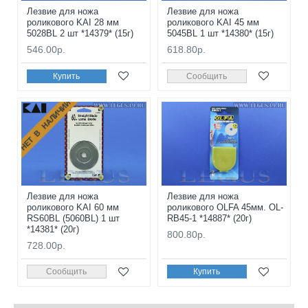
Лезвие для ножа
Лезвие для ножа
роликового KAI 28 мм
роликового KAI 45 мм
5028BL 2 шт *14379* (15г)
5045BL 1 шт *14380* (15г)
546.00р.
618.80р.
Купить
Сообщить
НЕТ В НАЛИЧИИ
Лезвие для ножа
Лезвие для ножа
роликового KAI 60 мм
роликового OLFA 45мм. OL-
RS60BL (5060BL) 1 шт
RB45-1 *14887* (20г)
*14381* (20г)
800.80р.
728.00р.
Сообщить
Купить