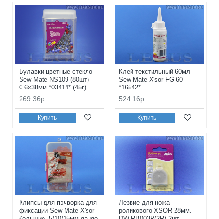
Булавки цветные стекло
Клей текстильный 60мл
Sew Mate NS109 (80шт)
Sew Mate X'sor FG-60
0.6x38мм *03414* (45г)
*16542*
269.36р.
524.16р.
Купить
Купить
Клипсы для пэчворка для
Лезвие для ножа
фиксации Sew Mate X'sor
роликового XSOR 28мм.
большие, 5/10/15мм gauge,
DW-RB003P(2R) 2шт.