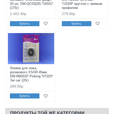
20 шт, DW-QC03(20) *16541*
*13329* круглое с прямым
(175г)
профилем
2 402.40р.
279.00р.
Купить
Купить
Лезвие для ножа
роликового XSOR 45мм.
DW-RB001P Pinking *07203*
Зиг-заг (20г)
289.00р.
Купить
ПРОДУКТЫ ТОЙ ЖЕ КАТЕГОРИИ