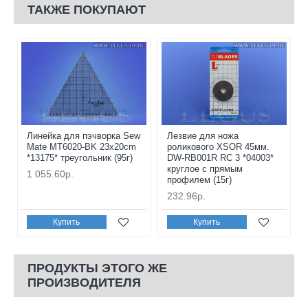
ТАКЖЕ ПОКУПАЮТ
Линейка для пэчворка Sew
Лезвие для ножа
Mate MT6020-BK 23x20cm
роликового XSOR 45мм.
*13175* треугольник (95г)
DW-RB001R RC 3 *04003*
круглое с прямым
1 055.60р.
профилем (15г)
232.96р.
Купить
Купить
ПРОДУКТЫ ЭТОГО ЖЕ
ПРОИЗВОДИТЕЛЯ