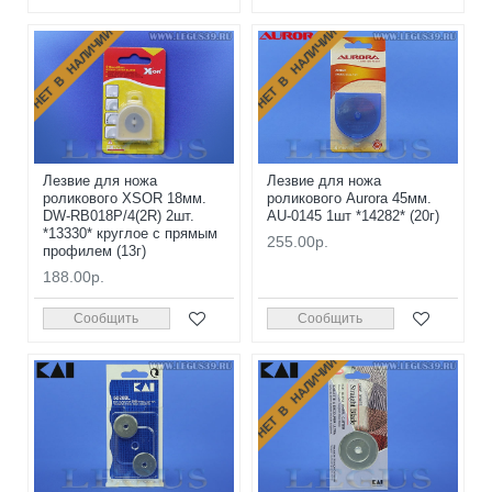
НЕТ В НАЛИЧИИ
НЕТ В НАЛИЧИИ
Лезвие для ножа
Лезвие для ножа
роликового XSOR 18мм.
роликового Aurora 45мм.
DW-RB018P/4(2R) 2шт.
AU-0145 1шт *14282* (20г)
*13330* круглое с прямым
255.00р.
профилем (13г)
188.00р.
Сообщить
Сообщить
НЕТ В НАЛИЧИИ