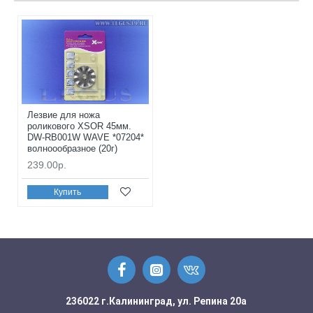
Лезвие для ножа
роликового XSOR 45мм.
DW-RB001W WAVE *07204*
волноообразное (20г)
239.00р.
Купить
236022 г.Калининград, ул. Репина 20а