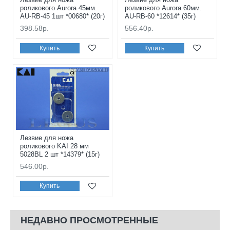
роликового Aurora 45мм.
роликового Aurora 60мм.
AU-RB-45 1шт *00680* (20г)
AU-RB-60 *12614* (35г)
398.58р.
556.40р.
Купить
Купить
Лезвие для ножа
роликового KAI 28 мм
5028BL 2 шт *14379* (15г)
546.00р.
Купить
НЕДАВНО ПРОСМОТРЕННЫЕ