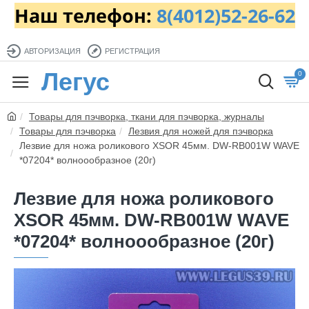
Наш телефон:
8(4012)52-26-62
АВТОРИЗАЦИЯ
РЕГИСТРАЦИЯ
Легус
0
Товары для пэчворка, ткани для пэчворка, журналы
Товары для пэчворка
Лезвия для ножей для пэчворка
Лезвие для ножа роликового XSOR 45мм. DW-RB001W WAVE
*07204* волноообразное (20г)
Лезвие для ножа роликового
XSOR 45мм. DW-RB001W WAVE
*07204* волноообразное (20г)