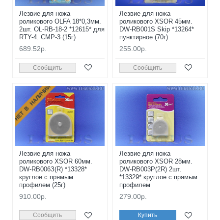
Лезвие для ножа
Лезвие для ножа
роликового OLFA 18*0,3мм.
роликового XSOR 45мм.
2шт. OL-RB-18-2 *12615* для
DW-RB001S Skip *13264*
RTY-4. CMP-3 (15г)
пунктирное (70г)
689.52р.
255.00р.
Сообщить
Сообщить
НЕТ В НАЛИЧИИ
Лезвие для ножа
Лезвие для ножа
роликового XSOR 60мм.
роликового XSOR 28мм.
DW-RB006З(R) *13328*
DW-RB003P(2R) 2шт.
круглое с прямым
*13329* круглое с прямым
профилем (25г)
профилем
910.00р.
279.00р.
Сообщить
Купить