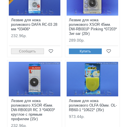
Лезвие для ножа
Лезвие для ножа
роликового DAFA RC-03 28
роликового XSOR 45мм.
мм *03406*
DW-RB001P Pinking *07203*
Зиг-заг (20г)
232.96р.
289.00р.
Сообщить
Купить
Лезвие для ножа
Лезвие для ножа
роликового XSOR 45мм.
роликового OLFA 60мм. OL-
DW-RB001R RC 3 *04003*
RB60-1 *10622* (35г)
круглое с прямым
973.44р.
профилем (15г)
232.96р.