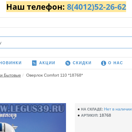
Наш телефон:
8(4012)52-26-62
НОВИНКИ
АКЦИИ
СКИДКИ
О НАС
ки Бытовые
Оверлок Comfort 110 *18768*
Нет в наличии
НА СКЛАДЕ:
18768
АРТИКУЛ: