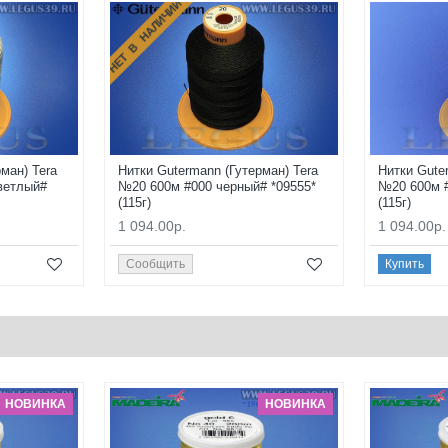
НЕТ В НАЛИЧИИ
ман) Tera
Нитки Gutermann (Гутерман) Tera
Нитки Gute
ветлый#
№20 600м #000 черный# *09555*
№20 600м #
(115г)
(115г)
1 094.00р.
1 094.00р.
Сообщить
Купить
НОВИНКА
НОВИНКА