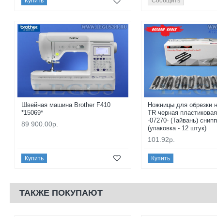
Купить
Сообщить
Швейная машина Brother F410
Ножницы для обрезки 
*15069*
TR черная пластиковая
-07270- (Тайвань) снипп
89 900.00р.
(упаковка - 12 штук)
101.92р.
Купить
Купить
ТАКЖЕ ПОКУПАЮТ