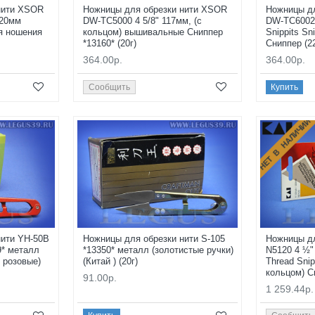
нити XSOR
Ножницы для обрезки нити XSOR
Ножницы д
120мм
DW-TC5000 4 5/8" 117мм, (с
DW-TC6002 
я ношения
кольцом) вышивальные Сниппер
Snippits Sn
*13160* (20г)
Сниппер (22
364.00р.
364.00р.
Сообщить
Купить
НЕТ В НАЛИЧИИ
нити YH-50B
Ножницы для обрезки нити S-105
Ножницы дл
9* металл
*13350* металл (золотистые ручки)
N5120 4 ½" 
 розовые)
(Китай ) (20г)
Thread Snip
кольцом) С
91.00р.
1 259.44р.