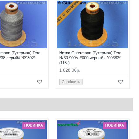
НЕТ В НАЛИЧИИ
rmann (Гутерман) Tera
Нитки Gutermann (Гутерман) Tera
38 серый# *09302*
№30 900м #000 черный# *09382*
(115г)
1 028.00р.
Сообщить
НОВИНКА
НОВИНКА