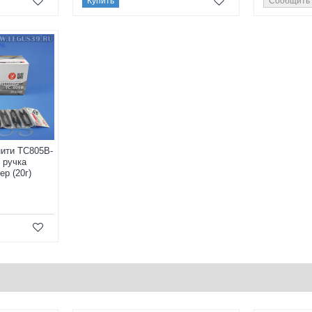
Купить
Сообщить
нити TC805B-
 ручка
ер (20г)