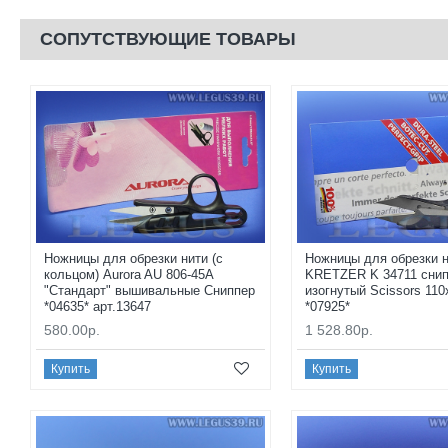
СОПУТСТВУЮЩИЕ ТОВАРЫ
Ножницы для обрезки нити (с
Ножницы для обрезки 
кольцом) Aurora AU 806-45А
KRETZER K 34711 сни
"Стандарт" вышивальные Сниппер
изогнутый Scissors 11
*04635* арт.13647
*07925*
580.00р.
1 528.80р.
Купить
Купить