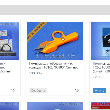
НЕТ В НАЛИЧИИ
нити
Ножницы для обрезки нити (с
Ножницы дл
ппер
кольцом) TC101 *08990* Сниппер
TC50/TC805
0x50mm
(Китай ) (20
190.00р.
72.80р.
Сообщить
Купить