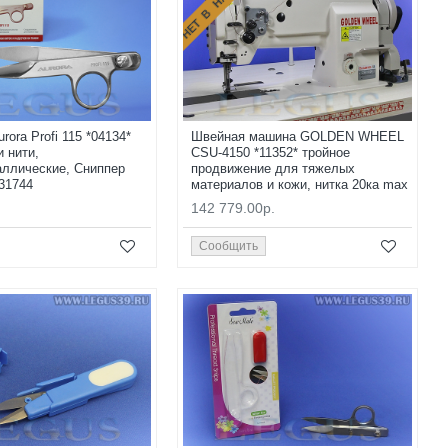
НЕТ В НАЛИЧИИ
ora Profi 115 *04134*
Швейная машина GOLDEN WHEEL
и нити,
CSU-4150 *11352* тройное
ллические, Сниппер
продвижение для тяжелых
331744
материалов и кожи, нитка 20ка max
142 779.00р.
Сообщить