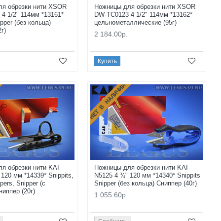
ля обрезки нити XSOR
Ножницы для обрезки нити XSOR
4 1/2" 114мм *13161*
DW-TC0123 4 1/2" 114мм *13162*
ipper (без кольца)
цельнометаллические (95г)
г)
2 184.00р.
Купить
НЕТ В НАЛИЧИИ
я обрезки нити KAI
Ножницы для обрезки нити KAI
120 мм *14339* Snippits,
N5125 4 ¾" 120 мм *14340* Snippits
pers, Snipper (с
Snipper (без кольца) Сниппер (40г)
ниппер (20г)
1 055.60р.