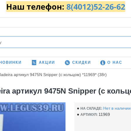
Наш телефон:
8(4012)52-26-62
НОВИНКИ
АКЦИИ
СКИДКИ
О НАС
deira артикул 9475N Snipper (с кольцом) *11969* (38г)
a артикул 9475N Snipper (с кольцом
Нет в наличии
НА СКЛАДЕ:
11969
АРТИКУЛ: