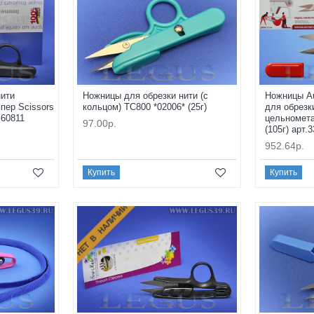
нити
Ножницы для обрезки нити (с
Ножницы Aur
пер Scissors
кольцом) TC800 *02006* (25г)
для обрезк
 60811
цельномета
97.00р.
(105г) арт.
952.64р.
Купить
Купить
НЕТ В НАЛИЧИИ