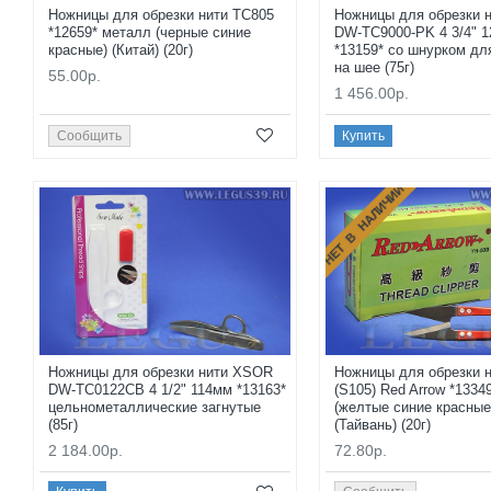
Ножницы для обрезки нити TC805
Ножницы для обрезки 
*12659* металл (черные синие
DW-TC9000-PK 4 3/4" 
красные) (Китай) (20г)
*13159* со шнурком дл
на шее (75г)
55.00р.
1 456.00р.
Сообщить
Купить
НЕТ В НАЛИЧИИ
Ножницы для обрезки нити XSOR
Ножницы для обрезки 
DW-TC0122CB 4 1/2" 114мм *13163*
(S105) Red Arrow *1334
цельнометаллические загнутые
(желтые синие красные
(85г)
(Тайвань) (20г)
2 184.00р.
72.80р.