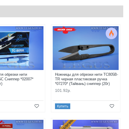
я обрезки нити
Ножницы для обрезки нити TC805B-
C Сниппер *02007*
TR черная пластиковая ручка
г)
*07270* (Тайвань) сниппер (20г)
101.92р.
Купить