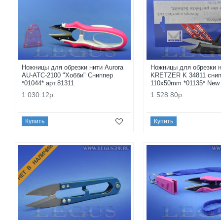
Ножницы для обрезки нити Aurora
Ножницы для обрезки 
AU-ATC-2100 "Хобби" Сниппер
KRETZER K 34811 снип
*01044* арт.81311
110x50mm *01135* New
1 030.12р.
1 528.80р.
Купить
Купить
НЕТ В НАЛИЧИИ