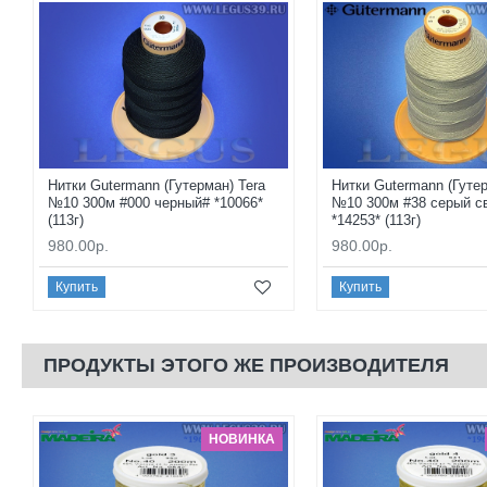
Нитки Gutermann (Гутерман) Tera
Нитки Gutermann (Гутер
№10 300м #000 черный# *10066*
№10 300м #38 серый с
(113г)
*14253* (113г)
980.00р.
980.00р.
Купить
Купить
ПРОДУКТЫ ЭТОГО ЖЕ ПРОИЗВОДИТЕЛЯ
НОВИНКА