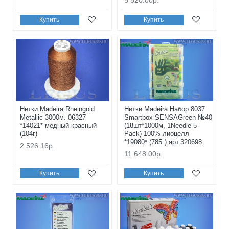
5 520.00р.
Купить
Купить
Нитки Madeira Rheingold
Нитки Madeira Набор 8037
Metallic 3000м. 06327
Smartbox SENSAGreen №40
*14021* медный красный
(18шт*1000м, 1Needle 5-
(104г)
Pack) 100% лиоцелл
*19080* (785г) арт.320698
2 526.16р.
11 648.00р.
Купить
Купить