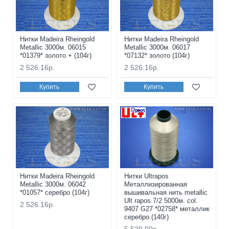
Нитки Madeira Rheingold
Нитки Madeira Rheingold
Metallic 3000м. 06015
Metallic 3000м. 06017
*01379* золото + (104г)
*07132* золото (104г)
2 526.16р.
2 526.16р.
Купить
Купить
Нитки Madeira Rheingold
Нитки Ultrapos
Metallic 3000м. 06042
Металлизированная
*01057* серебро (104г)
вышивальная нить metallic
Ult rapos 7/2 5000м. col.
2 526.16р.
9407 G27 *02758* металлик
серебро (140г)