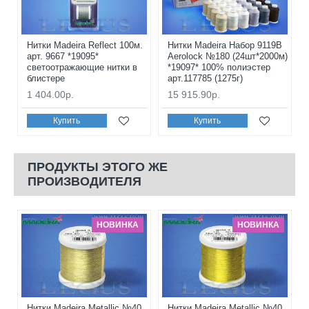
Нитки Madeira Reflect 100м.
Нитки Madeira Набор 9119В
арт. 9667 *19095*
Aerolock №180 (24шт*2000м)
светоотражающие нитки в
*19097* 100% полиэстер
блистере
арт.117785 (1275г)
1 404.00р.
15 915.90р.
Купить
Купить
ПРОДУКТЫ ЭТОГО ЖЕ
ПРОИЗВОДИТЕЛЯ
НОВИНКА
НОВИНКА
Нитки Madeira Metallic №40
Нитки Madeira Metallic №40