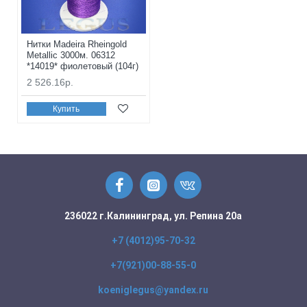
Нитки Madeira Rheingold
Metallic 3000м. 06312
*14019* фиолетовый (104г)
2 526.16р.
Купить
236022 г.Калининград, ул. Репина 20а
+7 (4012)95-70-32
+7(921)00-88-55-0
koeniglegus@yandex.ru