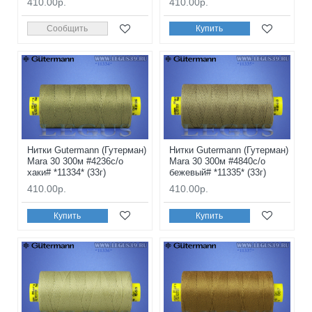
410.00р.
410.00р.
Сообщить
Купить
Нитки Gutermann (Гутерман)
Нитки Gutermann (Гутерман)
Mara 30 300м #4236с/о
Mara 30 300м #4840с/о
хаки# *11334* (33г)
бежевый# *11335* (33г)
410.00р.
410.00р.
Купить
Купить