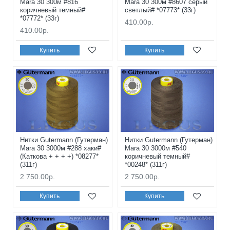
Mara 30 300м #816
Mara 30 300м #8607 серый
коричневый темный#
светлый# *07773* (33г)
*07772* (33г)
410.00р.
410.00р.
Купить
Купить
Нитки Gutermann (Гутерман)
Нитки Gutermann (Гутерман)
Mara 30 3000м #288 хаки#
Mara 30 3000м #540
(Каткова + + + +) *08277*
коричневый темный#
(311г)
*00248* (311г)
2 750.00р.
2 750.00р.
Купить
Купить