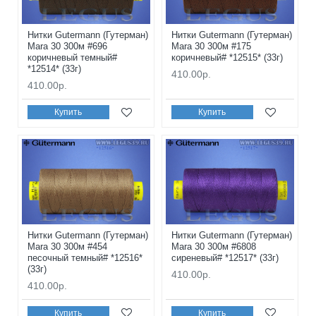
Нитки Gutermann (Гутерман)
Нитки Gutermann (Гутерман)
Mara 30 300м #696
Mara 30 300м #175
коричневый темный#
коричневый# *12515* (33г)
*12514* (33г)
410.00р.
410.00р.
Купить
Купить
Нитки Gutermann (Гутерман)
Нитки Gutermann (Гутерман)
Mara 30 300м #454
Mara 30 300м #6808
песочный темный# *12516*
сиреневый# *12517* (33г)
(33г)
410.00р.
410.00р.
Купить
Купить