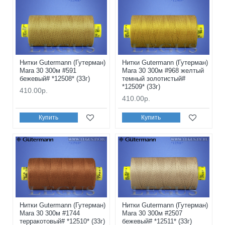
Нитки Gutermann (Гутерман)
Нитки Gutermann (Гутерман)
Mara 30 300м #591
Mara 30 300м #968 желтый
бежевый# *12508* (33г)
темный золотистый#
*12509* (33г)
410.00р.
410.00р.
Купить
Купить
Нитки Gutermann (Гутерман)
Нитки Gutermann (Гутерман)
Mara 30 300м #1744
Mara 30 300м #2507
терракотовый# *12510* (33г)
бежевый# *12511* (33г)