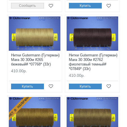
Сообщить
Купить
Нитки Gutermann (Гутерман)
Нитки Gutermann (Гутерман)
Mara 30 300м #265
Mara 30 300м #2762
бежевый# *07768* (33г)
фиолетовый темный#
*07849* (33г)
410.00р.
410.00р.
Купить
Купить
НЕТ В НАЛИЧИИ