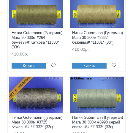
Нитки Gutermann (Гутерман)
Нитки Gutermann (Гутерман)
Mara 30 300м #264
Mara 30 300м #2827
бежевый# Каткова *11330*
бежевый# *11331* (33г)
(33г)
410.00р.
410.00р.
Купить
Купить
НЕТ В НАЛИЧИИ
Нитки Gutermann (Гутерман)
Нитки Gutermann (Гутерман)
Mara 30 300м #3725
Mara 30 300м #3998 серый
бежевый# *11332* (33г)
светлый# *11333* (33г)