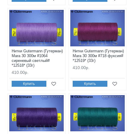
Нитки Gutermann (Гутерман)
Нитки Gutermann (Гутерман)
Mara 30 300м #1064
Mara 30 300м #718 фуксия#
сиреневый светлый#
*12519* (33г)
*12518* (33г)
410.00р.
410.00р.
Купить
Купить