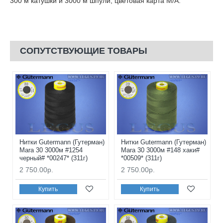
300 м катушки и 3000 м шпули, цветовая карта М/А.
СОПУТСТВУЮЩИЕ ТОВАРЫ
Нитки Gutermann (Гутерман)
Нитки Gutermann (Гутерман)
Mara 30 3000м #1254
Mara 30 3000м #148 хаки#
черный# *00247* (311г)
*00509* (311г)
2 750.00р.
2 750.00р.
Купить
Купить