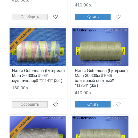
410.00р.
410.00р.
Сообщить
Купить
НЕТ В НАЛИЧИИ
Нитки Gutermann (Гутерман)
Нитки Gutermann (Гутерман)
Mara 30 300м #9941
Mara 30 300м #1036
мультиколор# *11141* (33г)
оливковый светлый#
*11264* (33г)
180.00р.
410.00р.
Сообщить
Купить
НЕТ В НАЛИЧИИ