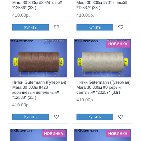
Mara 30 300м #3924 хаки#
Mara 30 300м #701 серый#
*12536* (33г)
*12537* (33г)
410.00р.
410.00р.
Купить
Купить
НОВИНКА
Нитки Gutermann (Гутерман)
Нитки Gutermann (Гутерман)
Mara 30 300м #428
Mara 30 300м #8 серый
коричневый пепельный#
светлый# *20257* (33г)
*12538* (33г)
410.00р.
410.00р.
Купить
Купить
НОВИНКА
НОВИНКА