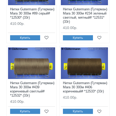
Нитки Gutermann (Гутерман)
Нитки Gutermann (Гутерман)
Mara 30 300м #89 серый#
Mara 30 300м #234 зеленый
*12530* (33г)
светлый, мятный# *12531*
(33г)
410.00р.
410.00р.
Купить
Купить
Нитки Gutermann (Гутерман)
Нитки Gutermann (Гутерман)
Mara 30 300м #439
Mara 30 300м #406
коричневый светлый#
коричневый# *12533* (33г)
*12532* (33г)
410.00р.
410.00р.
Купить
Купить