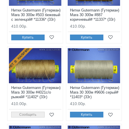
Нитки Gutermann (Гутерман)
Нитки Gutermann (Гутерман)
Mara 30 300м #503 бежевый
Mara 30 300м #887
с зеленцой# *11336* (33г)
коричневый# *11337* (33г)
410.00р.
410.00р.
Купить
Купить
НЕТ В НАЛИЧИИ
Нитки Gutermann (Гутерман)
Нитки Gutermann (Гутерман)
Mara 30 300м #4021с/о
Mara 30 300м #9606 серый#
рыжий# *11402* (33г)
*11403* (33г)
410.00р.
410.00р.
Сообщить
Купить