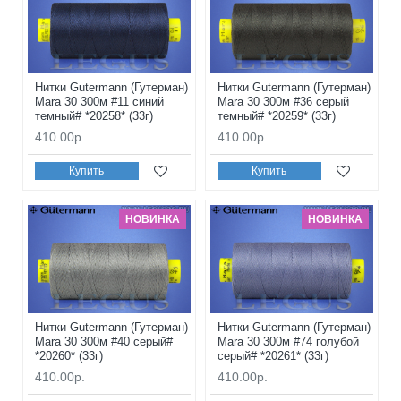
Нитки Gutermann (Гутерман)
Нитки Gutermann (Гутерман)
Mara 30 300м #11 синий
Mara 30 300м #36 серый
темный# *20258* (33г)
темный# *20259* (33г)
410.00р.
410.00р.
Купить
Купить
НОВИНКА
НОВИНКА
Нитки Gutermann (Гутерман)
Нитки Gutermann (Гутерман)
Mara 30 300м #40 серый#
Mara 30 300м #74 голубой
*20260* (33г)
серый# *20261* (33г)
410.00р.
410.00р.