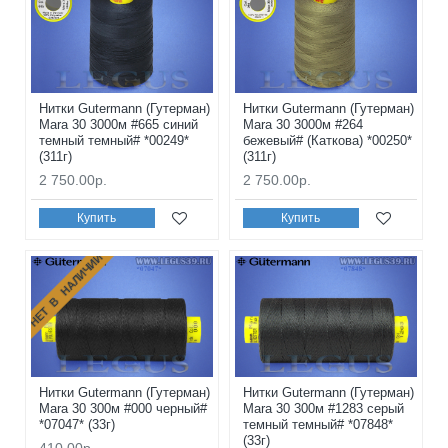
Нитки Gutermann (Гутерман)
Нитки Gutermann (Гутерман)
Mara 30 3000м #665 синий
Mara 30 3000м #264
темный темный# *00249*
бежевый# (Каткова) *00250*
(311г)
(311г)
2 750.00р.
2 750.00р.
Купить
Купить
НЕТ В НАЛИЧИИ
Нитки Gutermann (Гутерман)
Нитки Gutermann (Гутерман)
Mara 30 300м #000 черный#
Mara 30 300м #1283 серый
*07047* (33г)
темный темный# *07848*
(33г)