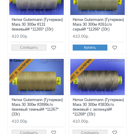
Нитки Gutermann (Гутерман)
Нитки Gutermann (Гутерман)
Mara 30 300м #131
Mara 30 300м #261с/о
бежевый# *11265* (33г)
серый# *11266* (33г)
410.00р.
410.00р.
Сообщить
Купить
НЕТ В НАЛИЧИИ
НЕТ В НАЛИЧИИ
Нитки Gutermann (Гутерман)
Нитки Gutermann (Гутерман)
Mara 30 300м #2899с/о
Mara 30 300м #3830с/о
бежевый темный# *11267*
бежевый с зеленцой#
(33г)
*11268* (33г)
410.00р.
410.00р.
Сообщить
Сообщить