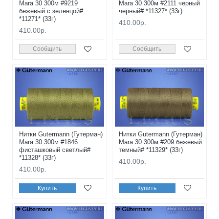
Mara 30 300м #9219
Mara 30 300м #2111 черный
бежевый с зеленцой#
черный# *11327* (33г)
*11271* (33г)
410.00р.
410.00р.
Сообщить
Сообщить
Нитки Gutermann (Гутерман)
Нитки Gutermann (Гутерман)
Mara 30 300м #1846
Mara 30 300м #209 бежевый
фисташковый светлый#
темный# *11329* (33г)
*11328* (33г)
410.00р.
410.00р.
Купить
Купить