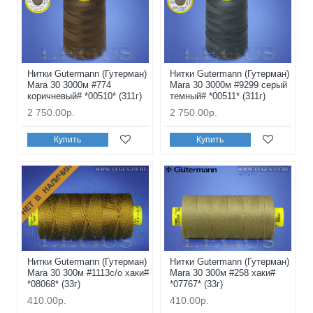
Нитки Gutermann (Гутерман)
Нитки Gutermann (Гутерман)
Mara 30 3000м #774
Mara 30 3000м #9299 серый
коричневый# *00510* (311г)
темный# *00511* (311г)
2 750.00р.
2 750.00р.
Купить
Купить
НЕТ В НАЛИЧИИ
Нитки Gutermann (Гутерман)
Нитки Gutermann (Гутерман)
Mara 30 300м #1113с/о хаки#
Mara 30 300м #258 хаки#
*08068* (33г)
*07767* (33г)
410.00р.
410.00р.