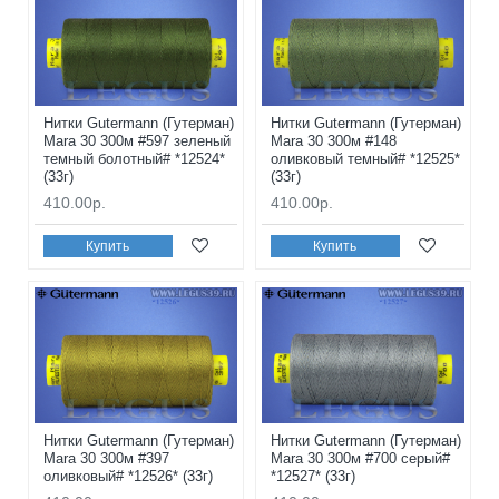
Нитки Gutermann (Гутерман)
Нитки Gutermann (Гутерман)
Mara 30 300м #597 зеленый
Mara 30 300м #148
темный болотный# *12524*
оливковый темный# *12525*
(33г)
(33г)
410.00р.
410.00р.
Купить
Купить
Нитки Gutermann (Гутерман)
Нитки Gutermann (Гутерман)
Mara 30 300м #397
Mara 30 300м #700 серый#
оливковый# *12526* (33г)
*12527* (33г)