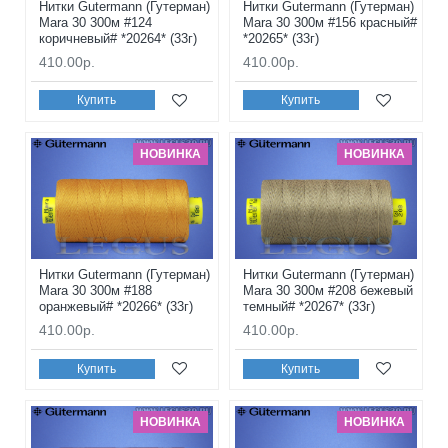
Нитки Gutermann (Гутерман)
Нитки Gutermann (Гутерман)
Mara 30 300м #124
Mara 30 300м #156 красный#
коричневый# *20264* (33г)
*20265* (33г)
410.00р.
410.00р.
Купить
Купить
НОВИНКА
НОВИНКА
Нитки Gutermann (Гутерман)
Нитки Gutermann (Гутерман)
Mara 30 300м #188
Mara 30 300м #208 бежевый
оранжевый# *20266* (33г)
темный# *20267* (33г)
410.00р.
410.00р.
Купить
Купить
НОВИНКА
НОВИНКА