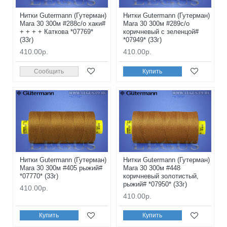
Нитки Gutermann (Гутерман)
Нитки Gutermann (Гутерман)
Mara 30 300м #288с/о хаки#
Mara 30 300м #289с/о
+ + + + Каткова *07769*
коричневый с зеленцой#
(33г)
*07949* (33г)
410.00р.
410.00р.
Сообщить
Купить
Нитки Gutermann (Гутерман)
Нитки Gutermann (Гутерман)
Mara 30 300м #405 рыжий#
Mara 30 300м #448
*07770* (33г)
коричневый золотистый,
рыжий# *07950* (33г)
410.00р.
410.00р.
Купить
Купить