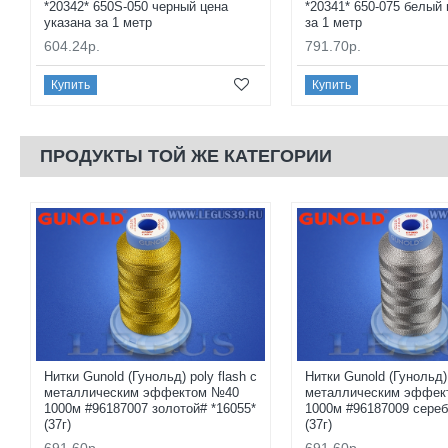
*20342* 650S-050 черный цена
*20341* 650-075 белый 
указана за 1 метр
за 1 метр
604.24р.
791.70р.
Купить
Купить
ПРОДУКТЫ ТОЙ ЖЕ КАТЕГОРИИ
Нитки Gunold (Гунольд) poly flash с
Нитки Gunold (Гунольд) 
металлическим эффектом №40
металлическим эффек
1000м #96187007 золотой# *16055*
1000м #96187009 сереб
(37г)
(37г)
691.60р.
691.60р.