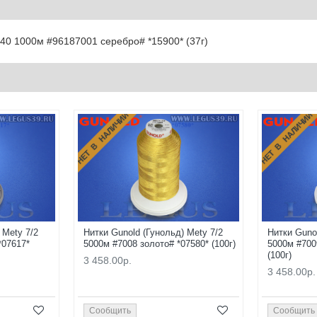
№40 1000м #96187001 серебро# *15900* (37г)
НЕТ В НАЛИЧИИ
НЕТ В НАЛИЧИИ
 Mety 7/2
Нитки Gunold (Гунольд) Mety 7/2
Нитки Guno
*07617*
5000м #7008 золото# *07580* (100г)
5000м #700
(100г)
3 458.00р.
3 458.00р.
Сообщить
Сообщить