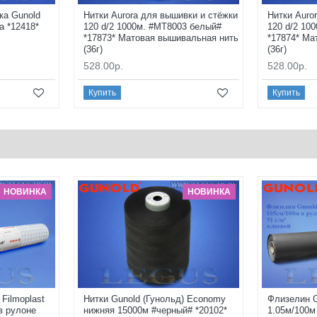
ка Gunold
Нитки Aurora для вышивки и стёжки
Нитки Auro
а *12418*
120 d/2 1000м. #MT8003 белый#
120 d/2 10
*17873* Матовая вышивальная нить
*17874* Ма
(36г)
(36г)
528.00р.
528.00р.
Купить
Купить
НОВИНКА
НОВИНКА
Filmoplast
Нитки Gunold (Гунольд) Economy
Флизелин G
в рулоне
нижняя 15000м #черный# *20102*
1.05м/100м