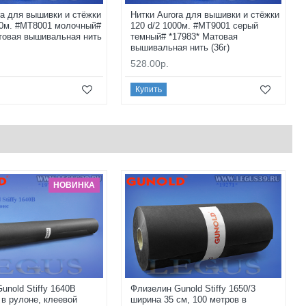
ra для вышивки и стёжки
Нитки Aurora для вышивки и стёжки
00м. #MT8001 молочный#
120 d/2 1000м. #MT9001 серый
товая вышивальная нить
темный# *17983* Матовая
вышивальная нить (36г)
528.00р.
Купить
НОВИНКА
unold Stiffy 1640В
Флизелин Gunold Stiffy 1650/3
 в рулоне, клеевой
ширина 35 см, 100 метров в