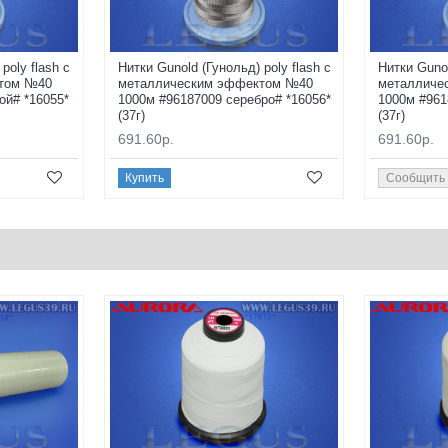
poly flash с
Нитки Gunold (Гунольд) poly flash с
Нитки Gunol
том №40
металлическим эффектом №40
металличе
ой# *16055*
1000м #96187009 серебро# *16056*
1000м #961
(37г)
(37г)
691.60р.
691.60р.
Купить
Сообщить