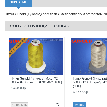
ОПИСАНИЕ
Нитки Gunold (Гунольд) poly flash с металлическим эффектом 
СОПУТСТВУЮЩИЕ ТОВАРЫ
НЕТ В НАЛИЧИИ
Нитки Gunold (Гунольд) Mety 7/2
Нитки Gunold (Гунольд)
5000м #7007 золото# *04202* (100г)
5000м #7001 серебро# 
(100г)
3 458.00р.
3 458.00р.
Сообщить
Купить