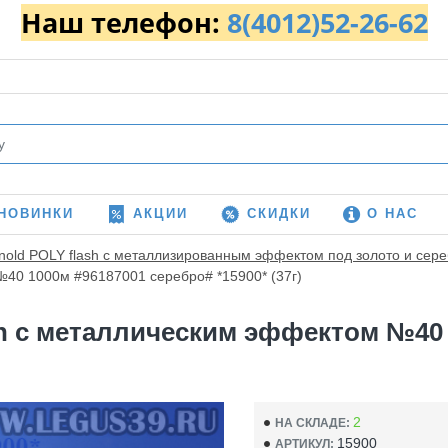
Наш телефон:
8(4012)52-26-62
НОВИНКИ
АКЦИИ
СКИДКИ
О НАС
nold POLY flash с металлизированным эффектом под золото и сер
 №40 1000м #96187001 серебро# *15900* (37г)
ash с металлическим эффектом №40
2
НА СКЛАДЕ:
15900
АРТИКУЛ: