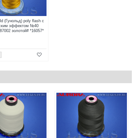
d (Гунольд) poly flash с
ским эффектом №40
87002 золотой# *16057*