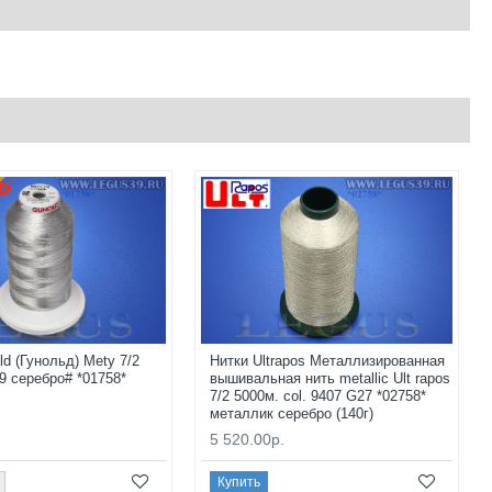
ld (Гунольд) Mety 7/2
Нитки Ultrapos Металлизированная
9 серебро# *01758*
вышивальная нить metallic Ult rapos
7/2 5000м. col. 9407 G27 *02758*
металлик серебро (140г)
5 520.00р.
Купить