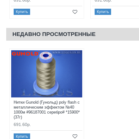
Купить
Купить
НЕДАВНО ПРОСМОТРЕННЫЕ
Нитки Gunold (Гунольд) poly flash с
металлическим эффектом №40
1000м #96187001 серебро# *15900*
(37г)
691.60р.
Купить