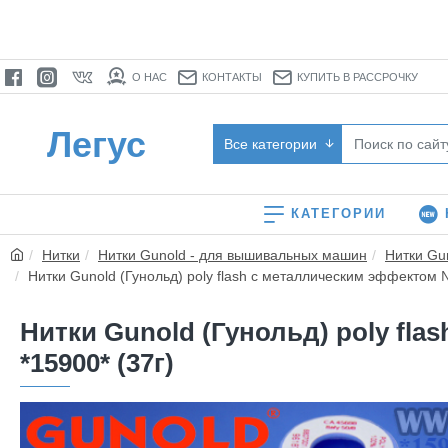
О НАС
КОНТАКТЫ
КУПИТЬ В РАССРОЧКУ
Легус
Все категории
КАТЕГОРИИ
Нитки
Нитки Gunold - для вышивальных машин
Нитки Gu
Нитки Gunold (Гунольд) poly flash с металлическим эффектом
Нитки Gunold (Гунольд) poly fl
*15900* (37г)