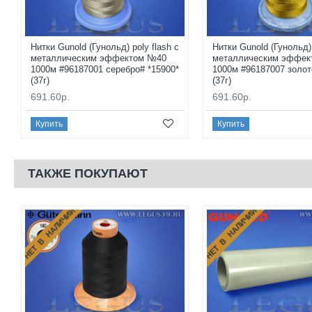
Нитки Gunold (Гунольд) poly flash с
Нитки Gunold (Гунольд) 
металлическим эффектом №40
металлическим эффек
1000м #96187001 серебро# *15900*
1000м #96187007 золот
(37г)
(37г)
691.60р.
691.60р.
Купить
Купить
ТАКЖЕ ПОКУПАЮТ
НЕТ В НАЛИЧИИ
НЕТ В НАЛИЧИИ