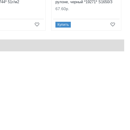
744* 51г/м2
рулоне, черный *19271* S1650/3
67.60р.
Купить