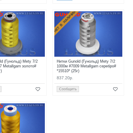
НЕТ В НАЛИЧИИ
ld (Гунольд) Mety 7/2
Нитки Gunold (Гунольд) Mety 7/2
7 Metallgarn золото#
1000м #7009 Metallgarn серебро#
г)
*15510* (25г)
837.20р.
Сообщить