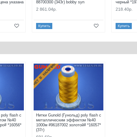
цена указана
88700300 (343г) bobby syn
черный *19
2 861.04р.
218.40р.
Купить
Купить
НЕТ В НАЛИЧИИ
poly flash с
Нитки Gunold (Гунольд) poly flash с
том №40
металлическим эффектом №40
ро# *16056*
1000м #96187002 золотой# *16057*
(37г)
691.60р.