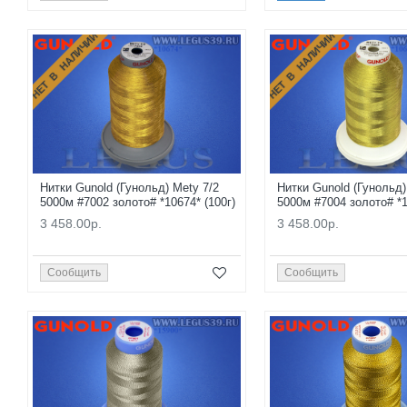
НЕТ В НАЛИЧИИ
НЕТ В НАЛИЧИИ
Нитки Gunold (Гунольд) Mety 7/2
Нитки Gunold (Гунольд)
5000м #7002 золото# *10674* (100г)
5000м #7004 золото# *1
3 458.00р.
3 458.00р.
Сообщить
Сообщить