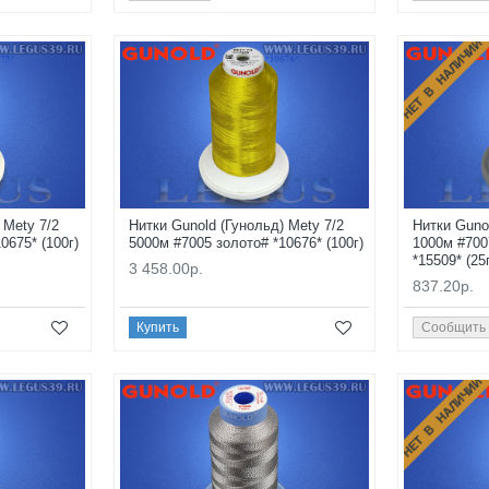
НЕТ В НАЛИЧИИ
 Mety 7/2
Нитки Gunold (Гунольд) Mety 7/2
Нитки Guno
0675* (100г)
5000м #7005 золото# *10676* (100г)
1000м #700
*15509* (25
3 458.00р.
837.20р.
Купить
Сообщить
НЕТ В НАЛИЧИИ