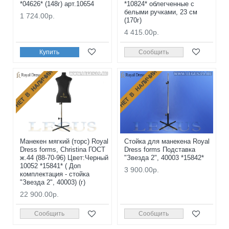
*04626* (148г) арт.10654
*10824* облегченные с
белыми ручками, 23 см
1 724.00р.
(170г)
4 415.00р.
Купить
Сообщить
НЕТ В НАЛИЧИИ
НЕТ В НАЛИЧИИ
Манекен мягкий (торс) Royal
Стойка для манекена Royal
Dress forms, Christina ГОСТ
Dress forms Подставка
ж.44 (88-70-96) Цвет:Черный
"Звезда 2", 40003 *15842*
10052 *15841* ( Доп
3 900.00р.
комплектация - стойка
"Звезда 2", 40003) (г)
22 900.00р.
Сообщить
Сообщить