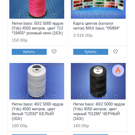
Нитки basic 50/2 5000 ярдов
Карта цветов (каталог
(Yds) 4550 метров, цвет 713
ниток) MAX basic *05894*
*19455* розовый неон (163г)
3 016.00р.
150.00р.
Купить
Купить
Нитки basic 40/2 5000 ярдов
Нитки basic 40/2 5000 ярдов
(Yds) 4550 метров, цвет
(Yds) 4550 метров, цвет
белый *12032* БЕЛЫЙ
черный *01286* ЧЕРНЫЙ
(163г)
(163г)
160.00р.
160.00р.