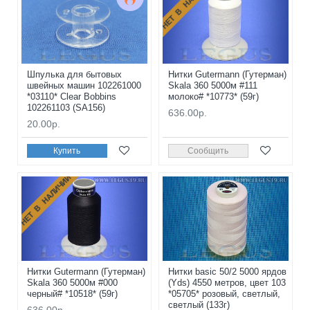
НЕТ В НАЛИЧИИ
Шпулька для бытовых
Нитки Gutermann (Гутерман)
швейных машин 102261000
Skala 360 5000м #111
*03110* Clear Bobbins
молоко# *10773* (59г)
102261103 (SA156)
636.00р.
20.00р.
Купить
Сообщить
НЕТ В НАЛИЧИИ
Нитки Gutermann (Гутерман)
Нитки basic 50/2 5000 ярдов
Skala 360 5000м #000
(Yds) 4550 метров, цвет 103
черный# *10518* (59г)
*05705* розовый, светлый,
светлый (133г)
636.00р.