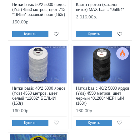
Нитки basic 50/2 5000 ярдов
Карта цветов (каталог
(Yds) 4550 метров, цвет 713
ниток) MAX basic *05894*
*19455* розовый неон (163г)
3 016.00р.
150.00р.
Купить
Купить
Нитки basic 40/2 5000 ярдов
Нитки basic 40/2 5000 ярдов
(Yds) 4550 метров, цвет
(Yds) 4550 метров, цвет
белый *12032* БЕЛЫЙ
черный *01286* ЧЕРНЫЙ
(163г)
(163г)
160.00р.
160.00р.
Купить
Купить