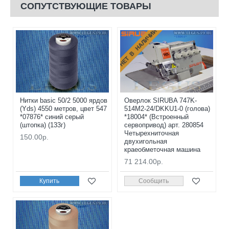
СОПУТСТВУЮЩИЕ ТОВАРЫ
НЕТ В НАЛИЧИИ
Нитки basic 50/2 5000 ярдов
Оверлок SIRUBA 747K-
(Yds) 4550 метров, цвет 547
514M2-24/DKKU1-0 (голова)
*07876* синий серый
*18004* (Встроенный
(штопка) (133г)
сервопривод) арт. 280854
Четырехниточная
150.00р.
двухигольная
краеобметочная машина
71 214.00р.
Купить
Сообщить