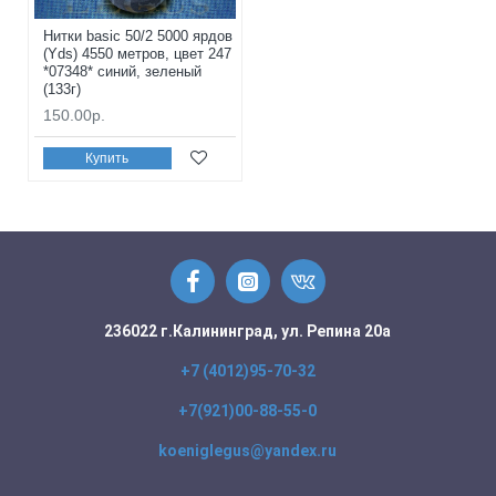
Нитки basic 50/2 5000 ярдов
(Yds) 4550 метров, цвет 247
*07348* синий, зеленый
(133г)
150.00р.
Купить
236022 г.Калининград, ул. Репина 20а
+7 (4012)95-70-32
+7(921)00-88-55-0
koeniglegus@yandex.ru