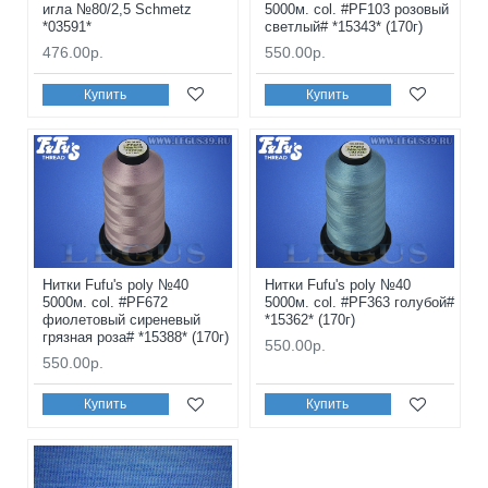
игла №80/2,5 Schmetz
5000м. col. #PF103 розовый
*03591*
светлый# *15343* (170г)
476.00р.
550.00р.
Купить
Купить
Нитки Fufu's poly №40
Нитки Fufu's poly №40
5000м. col. #PF672
5000м. col. #PF363 голубой#
фиолетовый сиреневый
*15362* (170г)
грязная роза# *15388* (170г)
550.00р.
550.00р.
Купить
Купить