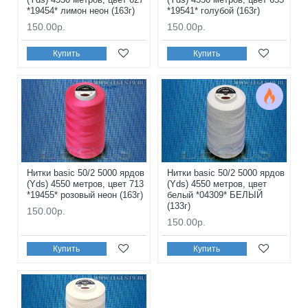
*19454* лимон неон (163г)
*19541* голубой (163г)
150.00р.
150.00р.
Купить
Купить
Нитки basic 50/2 5000 ярдов
Нитки basic 50/2 5000 ярдов
(Yds) 4550 метров, цвет 713
(Yds) 4550 метров, цвет
*19455* розовый неон (163г)
белый *04309* БЕЛЫЙ
(133г)
150.00р.
150.00р.
Купить
Купить