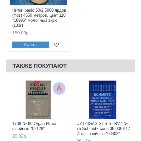
Нитки basic 50/2 5000 ярдов
(Yds) 4550 метров, цвет 110
*18995* молочный экрю
(133г)
150.00р.
Купить
ТАКЖЕ ПОКУПАЮТ
1738 № 90 Organ Иглы
UY128GAS SES SERV7 №
швейные *02128*
75 Schmetz canu:38:00EB17
Иглы швейные *03402*
20.02р.