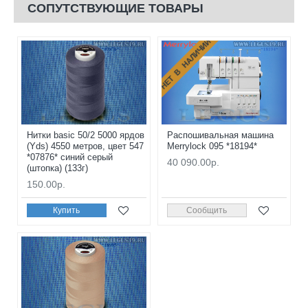
СОПУТСТВУЮЩИЕ ТОВАРЫ
НЕТ В НАЛИЧИИ
Нитки basic 50/2 5000 ярдов
Распошивальная машина
(Yds) 4550 метров, цвет 547
Merrylock 095 *18194*
*07876* синий серый
40 090.00р.
(штопка) (133г)
150.00р.
Купить
Сообщить