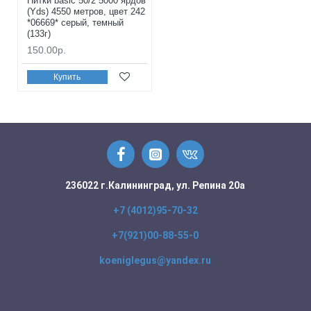
Нитки basic 50/2 5000 ярдов
(Yds) 4550 метров, цвет 242
*06669* серый, темный
(133г)
150.00р.
Купить
236022 г.Калининград, ул. Репина 20а
+7 (4012)95-70-32
+7(921)00-88-55-0
koeniglegus@yandex.ru