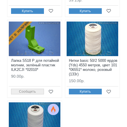
39.13р.
Купить
Купить
НЕТ В НАЛИЧИИ
Лапка S518 P для потайной
Нитки basic 50/2 5000 ярдов
молнии, зелёный пластик
(Yds) 4550 метров, цвет 101
ILK2CJI *02010*
*06551* молоко, розовый
(133г)
90.00р.
150.00р.
Сообщить
Купить