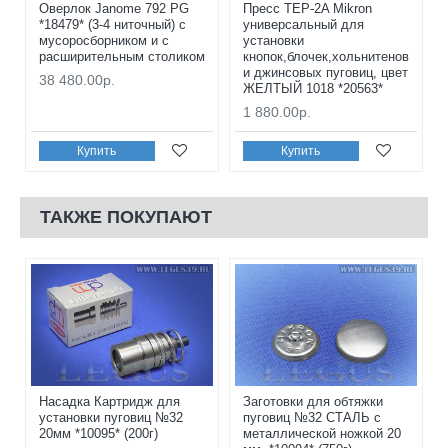
Оверлок Janome 792 PG
Пресс TEP-2A Mikron
*18479* (3-4 ниточный) с
универсальный для
мусоросборником и с
установки
расширительным столиком
кнопок,блочек,хольнитенов
и джинсовых пуговиц, цвет
38 480.00р.
ЖЕЛТЫЙ 1018 *20563*
1 880.00р.
Купить
Купить
ТАКЖЕ ПОКУПАЮТ
Насадка Картридж для
Заготовки для обтяжки
установки пуговиц №32
пуговиц №32 СТАЛЬ с
20мм *10095* (200г)
металлической ножкой 20