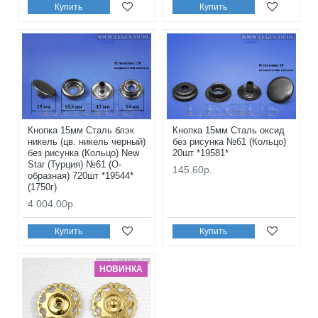
Купить
Купить
Кнопка 15мм Сталь блэк
Кнопка 15мм Сталь оксид
никель (цв. никель черный)
без рисунка №61 (Кольцо)
без рисунка (Кольцо) New
20шт *19581*
Star (Турция) №61 (О-
145.60р.
образная) 720шт *19544*
(1750г)
4 004.00р.
Купить
Купить
НОВИНКА