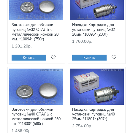
Заготовки для обтяжки
Насадка Картридж для
пуговиц №32 СТАЛЬ с
установки пуговиц №32
металлической ножкой 20
20мм *10095* (200г)
мм. *10094* (750г)
1 760.00р.
1 201.20р.
Купить
Купить
Заготовки для обтяжки
Насадка Картридж для
пуговиц №40 СТАЛЬ с
установки пуговиц №40
металлической ножкой 250
25мм *11801* (307г)
шт. *11800* (580г)
2 754.00р.
1 456.00р.