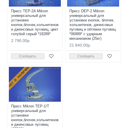
Пресс TEP-2A Mikron
Пресс DEP-2 Mikron
универсальный для
универсальный для
установки
установки кнопок, блочек,
кнопок,блочек,хольнитенов
хольнитенов, джинсовых
и джинсовых пуговиц, цвет
пуговиц и обтяжки пуговиц
голубой серый *19289*
*06999* с ударным
механизмом (25кг)
2 790.00р.
21 840.00р.
Сообщить
Сообщить
НЕТ В НАЛИЧИИ
Пресс Mikron TEP-1/T
универсальный для
установки
кнопок,блочек,хольнитенов
и джинсовых пуговиц