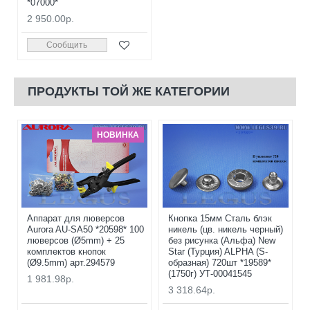
*07000*
2 950.00р.
Сообщить
ПРОДУКТЫ ТОЙ ЖЕ КАТЕГОРИИ
НОВИНКА
Аппарат для люверсов
Кнопка 15мм Сталь блэк
Aurora AU-SA50 *20598* 100
никель (цв. никель черный)
люверсов (Ø5mm) + 25
без рисунка (Альфа) New
комплектов кнопок
Star (Турция) ALPHA (S-
(Ø9.5mm) арт.294579
образная) 720шт *19589*
(1750г) УТ-00041545
1 981.98р.
3 318.64р.