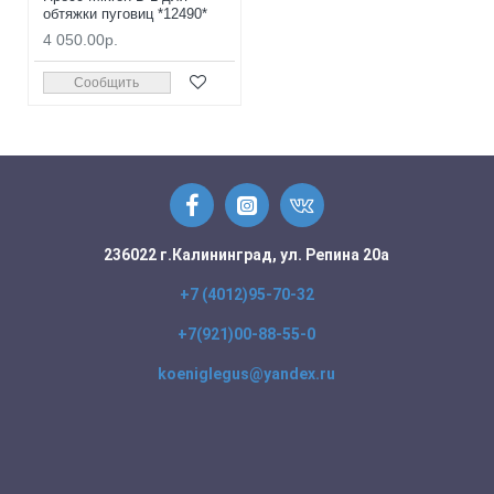
обтяжки пуговиц *12490*
4 050.00р.
Сообщить
236022 г.Калининград, ул. Репина 20а
+7 (4012)95-70-32
+7(921)00-88-55-0
koeniglegus@yandex.ru