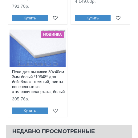
4 149.60р.
791.70р.
Купить
Купить
НОВИНКА
Пена для вышивки 30x40см
3мм белый *19648* для
бейсболок, жесткий, листы
вспененные из
этиленвинилацетата, белый
305.76р.
Купить
НЕДАВНО ПРОСМОТРЕННЫЕ