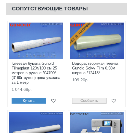
СОПУТСТВУЮЩИЕ ТОВАРЫ
НЕТ В НАЛИЧИИ
Клеевая бумага Gunold
Водорастворимая пленка
Filmoplast 120г/100 см 25
Gunold Solvy Film 0.50м
метров в рулоне *04700*
ширина *12418*
(3160г рулон) цена указана
109.20р.
за 1 метр
1 044.68р.
Купить
Сообщить