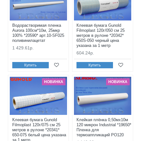
Водорастворимая пленка
Клеевая бумага Gunold
Aurora 100см*10м, 25мкр
Filmoplast 120г/050 см 25
100% *20590* арт.10-SF025
метров в рулоне *20342*
поливинилацетат
650S-050 черный цена
указана за 1 метр
1 429.61р.
604.24р.
Купить
Купить
НОВИНКА
НОВИНКА
Клеевая бумага Gunold
Клейкая плёнка 0,50мx10м
Filmoplast 120г/075 см 25
120 микрон Industrial *19650*
метров в рулоне *20341*
Пленка для
650-075 белый цена указана
термоаппликаций PO120
за 1 метр