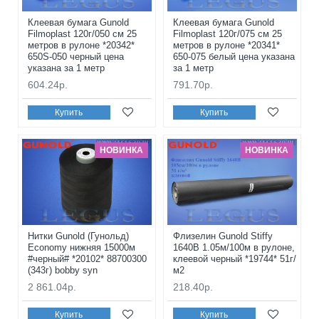
Клеевая бумага Gunold
Клеевая бумага Gunold
Filmoplast 120г/050 см 25
Filmoplast 120г/075 см 25
метров в рулоне *20342*
метров в рулоне *20341*
650S-050 черный цена
650-075 белый цена указана
указана за 1 метр
за 1 метр
604.24р.
791.70р.
Купить
Купить
НОВИНКА
НОВИНКА
Нитки Gunold (Гунольд)
Флизелин Gunold Stiffy
Economy нижняя 15000м
1640В 1.05м/100м в рулоне,
#черный# *20102* 88700300
клеевой черный *19744* 51г/
(343г) bobby syn
м2
2 861.04р.
218.40р.
Купить
Купить