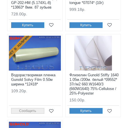
GP-202-HM (5.174XL-8)
tongue *07074* (10г)
*13863* 8мм. 87 зубьев
999.18р.
728.00р.
Купить
Купить
НЕТ В НАЛИЧИИ
Водорастворимая пленка
Флизелин Gunold Stiffy 1640
Gunold Solvy Film 0.50м
1.05м./200м. белый *09552*
ширина *12418*
37г/м2 660.W1640/3
(660W1640) 75%-Cellulose /
109.20р.
25%-Polyester
150.00р.
Сообщить
Купить