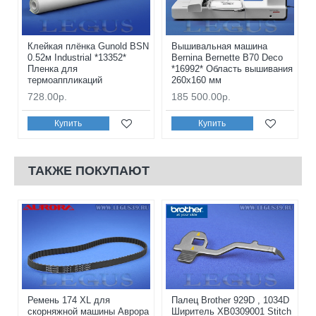
Клейкая плёнка Gunold BSN
Вышивальная машина
0.52м Industrial *13352*
Bernina Bernette B70 Deco
Пленка для
*16992* Область вышивания
термоаппликаций
260x160 мм
728.00р.
185 500.00р.
Купить
Купить
ТАКЖЕ ПОКУПАЮТ
Ремень 174 XL для
Палец Brother 929D , 1034D
скорняжной машины Аврора
Ширитель XB0309001 Stitch