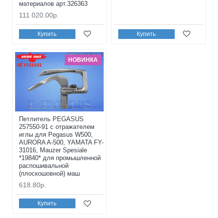
материалов арт.326363
111 020.00р.
Купить
Купить
НОВИНКА
Петлитель PEGASUS
257550-91 с отражателем
иглы для Pegasus W500,
AURORA A-500, YAMATA FY-
31016, Mauzer Spesiale
*19840* для промышленной
распошивальной
(плоскошовной) маш
618.80р.
Купить