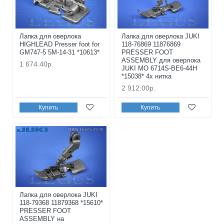
Лапка для оверлока
Лапка для оверлока JUKI
HIGHLEAD Presser foot for
118-76869 11876869
GM747-5 5M-14-31 *10613*
PRESSER FOOT
ASSEMBLY для оверлока
1 674.40р.
JUKI MO 6714S-BE6-44H
*15038* 4х нитка
2 912.00р.
Купить
Купить
Лапка для оверлока JUKI
118-79368 11879368 *15610*
PRESSER FOOT
ASSEMBLY на