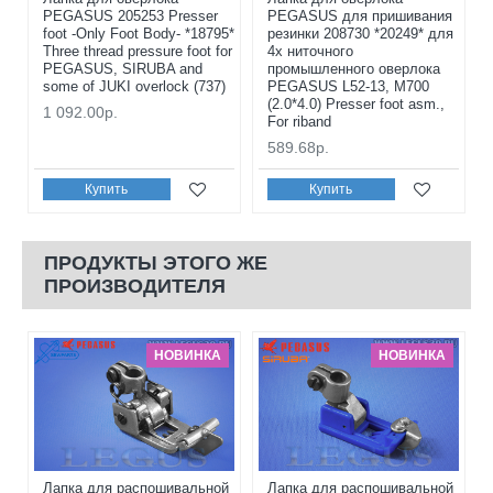
PEGASUS 205253 Presser
PEGASUS для пришивания
foot -Only Foot Body- *18795*
резинки 208730 *20249* для
Three thread pressure foot for
4х ниточного
PEGASUS, SIRUBA and
промышленного оверлока
some of JUKI overlock (737)
PEGASUS L52-13, M700
(2.0*4.0) Presser foot asm.,
1 092.00р.
For riband
589.68р.
Купить
Купить
ПРОДУКТЫ ЭТОГО ЖЕ
ПРОИЗВОДИТЕЛЯ
НОВИНКА
НОВИНКА
Лапка для распошивальной
Лапка для распошивальной