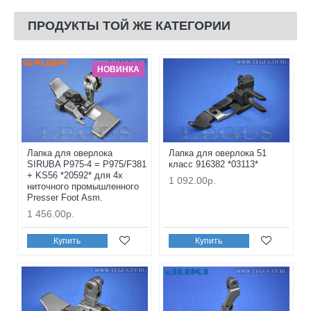
ПРОДУКТЫ ТОЙ ЖЕ КАТЕГОРИИ
НОВИНКА
Лапка для оверлока
Лапка для оверлока 51
SIRUBA P975-4 = P975/F381
класс 916382 *03113*
+ KS56 *20592* для 4х
1 092.00р.
ниточного промышленного
Presser Foot Asm.
1 456.00р.
Купить
Купить