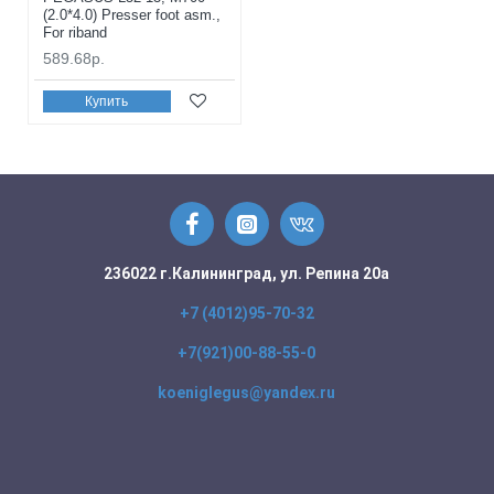
(2.0*4.0) Presser foot asm.,
For riband
589.68р.
Купить
236022 г.Калининград, ул. Репина 20а
+7 (4012)95-70-32
+7(921)00-88-55-0
koeniglegus@yandex.ru