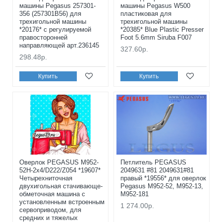
машины Pegasus 257301-
машины Pegasus W500
356 (257301B56) для
пластиковая для
трехигольной машины
трехигольной машины
*20176* с регулируемой
*20385* Blue Plastic Presser
правосторонней
Foot 5.6mm Siruba F007
направляющей арт.236145
327.60р.
298.48р.
Купить
Купить
Оверлок PEGASUS M952-
Петлитель PEGASUS
52H-2x4/D222/Z054 *19607*
2049631 #81 2049631#81
Четырехниточная
правый *19556* для оверлок
двухигольная стачивающе-
Pegasus M952-52, M952-13,
обметочная машина с
M952-181
установленным встроенным
1 274.00р.
сервоприводом, для
средних и тяжелых