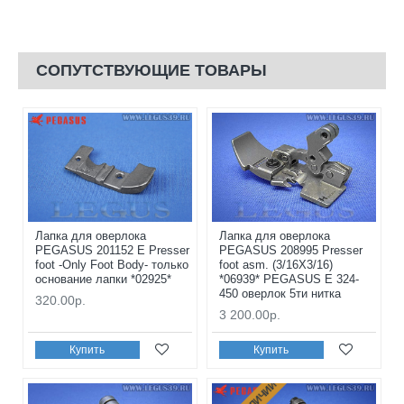
СОПУТСТВУЮЩИЕ ТОВАРЫ
Лапка для оверлока
Лапка для оверлока
PEGASUS 201152 Е Presser
PEGASUS 208995 Presser
foot -Only Foot Body- только
foot asm. (3/16X3/16)
основание лапки *02925*
*06939* PEGASUS E 324-
450 оверлок 5ти нитка
320.00р.
3 200.00р.
Купить
Купить