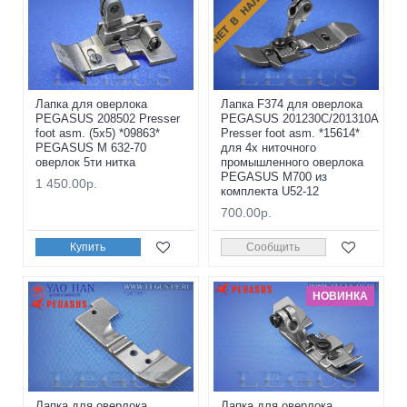
НЕТ В НАЛИЧИИ
Лапка для оверлока
Лапка F374 для оверлока
PEGASUS 208502 Presser
PEGASUS 201230С/201310A
foot asm. (5x5) *09863*
Presser foot asm. *15614*
PEGASUS M 632-70
для 4х ниточного
оверлок 5ти нитка
промышленного оверлока
PEGASUS M700 из
1 450.00р.
комплекта U52-12
700.00р.
Купить
Сообщить
НОВИНКА
Лапка для оверлока
Лапка для оверлока