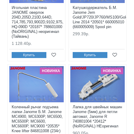
Игольная пластина
Катушкодержатель Б.М.
JANOME оверлок
Janome Jem
204D,205D,210D,644D,
Gold/JP720/JP760/MS100/Gold
714,785,793,9002D,9102,975,
Line 2014 *20501* 660005010
HQ-090D *20187* 788601000
(660005009) Spool pin
(NoORIGINAL) неоригинал
299.39р.
(Тайвань)
1 128.40р.
Купить
Купить
НОВИНКА
НОВИНКА
Коленный рычаг подъема
Лапка для швейных машин
лапки Janome Б.М. Janome
Janome (5мм) для петли
MC4900, MC6300P, MC6500,
автомат, Janome R
MC6500P, MC6600,
740801004 *20412*
MC6600P, MC9000 *20535*
(NoRIGINAL) НЕоригинал
Knee lifter 846811008 (234г)
960.05р.