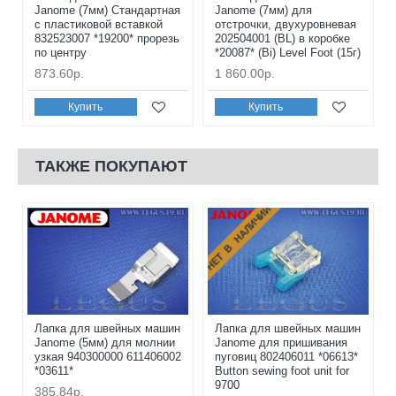
Janome (7мм) Стандартная
Janome (7мм) для
с пластиковой вставкой
отстрочки, двухуровневая
832523007 *19200* прорезь
202504001 (BL) в коробке
по центру
*20087* (Bi) Level Foot (15г)
873.60р.
1 860.00р.
Купить
Купить
ТАКЖЕ ПОКУПАЮТ
НЕТ В НАЛИЧИИ
Лапка для швейных машин
Лапка для швейных машин
Janome (5мм) для молнии
Janome для пришивания
узкая 940300000 611406002
пуговиц 802406011 *06613*
*03611*
Button sewing foot unit for
9700
385.84р.