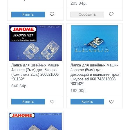
203.84р.
Купить
Сообщить
Лапка для швейных машин
Лапка для швейных машин
Janome (7мм) для бисера
Janome (5мм) для
(Комплект 2шт.) 200321006
декораций и вшивания трех
*01139*
шнуров eti 060 743813008
*03142*
640.64р.
182.00р.
Купить
Купить