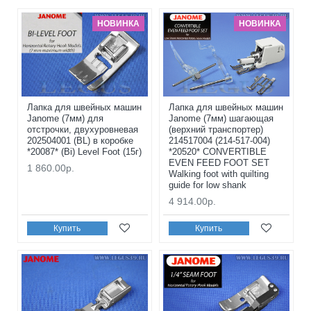
НОВИНКА
НОВИНКА
Лапка для швейных машин
Лапка для швейных машин
Janome (7мм) для
Janome (7мм) шагающая
отстрочки, двухуровневая
(верхний транспортер)
202504001 (BL) в коробке
214517004 (214-517-004)
*20087* (Bi) Level Foot (15г)
*20520* CONVERTIBLE
EVEN FEED FOOT SET
1 860.00р.
Walking foot with quilting
guide for low shank
4 914.00р.
Купить
Купить