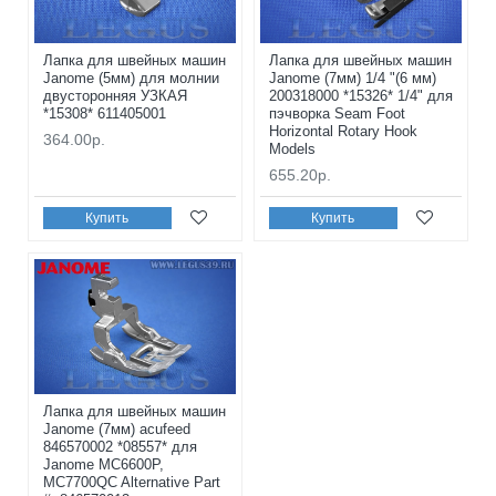
Лапка для швейных машин
Лапка для швейных машин
Janome (5мм) для молнии
Janome (7мм) 1/4 "(6 мм)
двусторонняя УЗКАЯ
200318000 *15326* 1/4" для
*15308* 611405001
пэчворка Seam Foot
Horizontal Rotary Hook
364.00р.
Models
655.20р.
Купить
Купить
Лапка для швейных машин
Janome (7мм) acufeed
846570002 *08557* для
Janome MC6600P,
MC7700QC Alternative Part