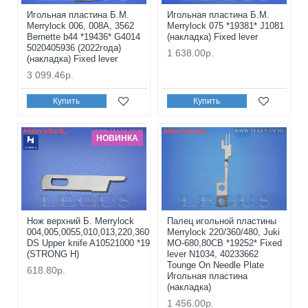
Игольная пластина Б.М.
Игольная пластина Б.М.
Merrylock 006, 008A, 3562
Merrylock 075 *19381* J1081
Bernette b44 *19436* G4014
(накладка) Fixed lever
5020405936 (2022года)
1 638.00р.
(накладка) Fixed lever
3 099.46р.
Купить
Купить
НОВИНКА
Нож верхний Б. Merrylock
Палец игольной пластины
004,005,0055,010,013,220,360,480,640,740
Merrylock 220/360/480, Juki
DS Upper knife A10521000 *19730*
MO-680,80CB *19252* Fixed
(STRONG H)
lever N1034, 40233662
Tounge On Needle Plate
618.80р.
Игольная пластина
(накладка)
1 456.00р.