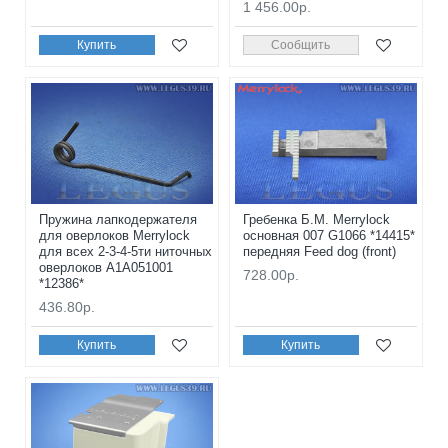
1 456.00р.
Купить
Сообщить
Пружина лапкодержателя
Гребенка Б.М. Merrylock
для оверлоков Merrylock
основная 007 G1066 *14415*
для всех 2-3-4-5ти ниточных
передняя Feed dog (front)
оверлоков A1A051001
728.00р.
*12386*
436.80р.
Купить
Купить