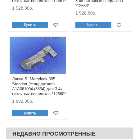
ниточных оверлоков *12661*
3-4х ниточных оверлоков
*12663*
1 528.80р.
1 528.80р.
Купить
Купить
Лапка Б. Merrylock 005
Standart (cтандартная)
A1A061004 (3564) для 3-4х
ниточных оверлоков *12660*
1 892.80р.
Купить
НЕДАВНО ПРОСМОТРЕННЫЕ