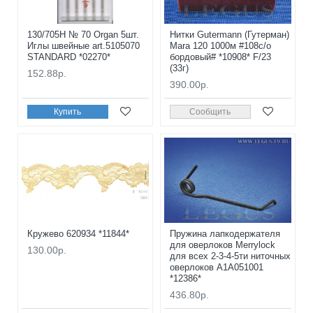
130/705H № 70 Organ 5шт.
Нитки Gutermann (Гутерман)
Иглы швейные art.5105070
Mara 120 1000м #108с/о
STANDARD *02270*
бордовый# *10908* F/23
(33г)
152.88р.
390.00р.
Купить
Сообщить
Кружево 620934 *11844*
Пружина лапкодержателя
для оверлоков Merrylock
130.00р.
для всех 2-3-4-5ти ниточных
оверлоков A1A051001
*12386*
436.80р.