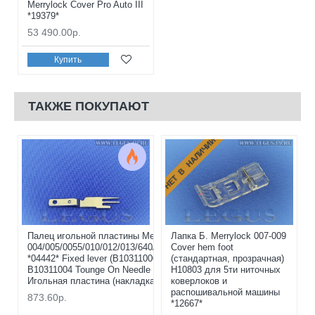
Merrylock Cover Pro Auto III
*19379*
53 490.00р.
Купить
ТАКЖЕ ПОКУПАЮТ
НЕТ В НАЛИЧИИ
Палец игольной пластины Merrylock
Лапка Б. Merrylock 007-009
004/005/0055/010/012/013/640/740/840
Cover hem foot
*04442* Fixed lever (B10311000)
(стандартная, прозрачная)
B10311004 Tounge On Needle Plate
H10803 для 5ти ниточных
Игольная пластина (накладка)
коверлоков и
распошивальной машины
873.60р.
*12667*