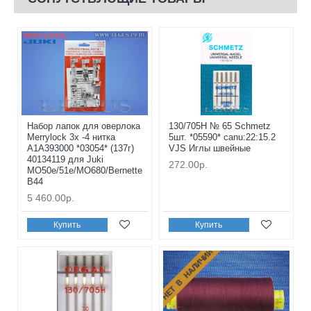
Набор лапок для оверлока
130/705H № 65 Schmetz
Merrylock 3х -4 нитка
5шт. *05590* canu:22:15.2
A1A393000 *03054* (137г)
VJS Иглы швейные
40134119 для Juki
272.00р.
MO50e/51e/MO680/Bernette
B44
5 460.00р.
Купить
Купить
НЕТ В НАЛИЧИИ