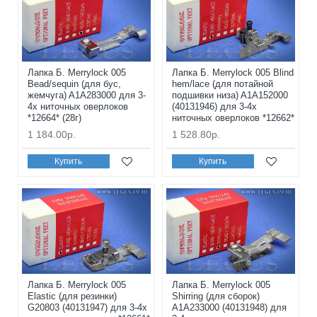
Лапка Б. Merrylock 005
Лапка Б. Merrylock 005 Blind
Bead/sequin (для бус,
hem/lace (для потайной
жемчуга) A1A283000 для 3-
подшивки низа) A1A152000
4х ниточных оверлоков
(40131946) для 3-4х
*12664* (28г)
ниточных оверлоков *12662*
1 184.00р.
1 528.80р.
Купить
Купить
Лапка Б. Merrylock 005
Лапка Б. Merrylock 005
Elastic (для резинки)
Shirring (для сборок)
G20803 (40131947) для 3-4х
A1A233000 (40131948) для