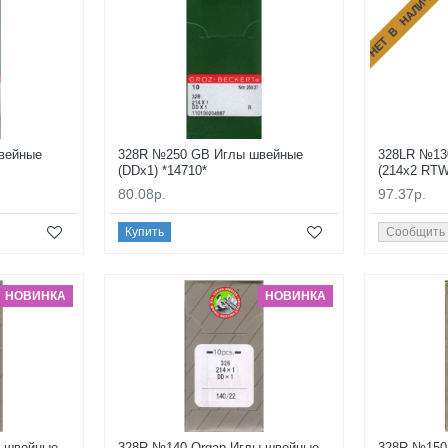
НЕТ В НАЛИЧИИ
вейные
328R №250 GB Иглы швейные
328LR №13
(DDx1) *14710*
(214x2 RTW
80.08р.
97.37р.
Купить
Сообщить
НОВИНКА
НОВИНКА
ы швейные
328R №140 Organ Иглы швейные
328R №150