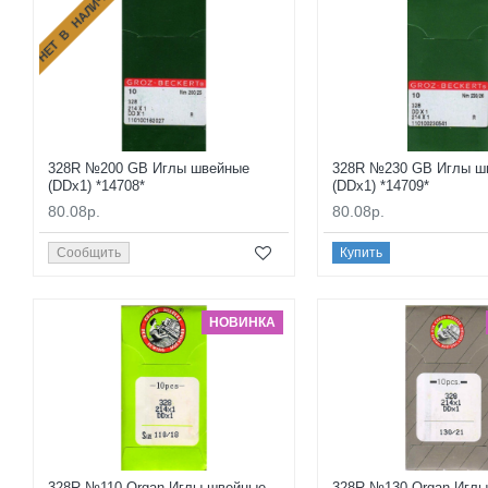
НЕТ В НАЛИЧИИ
328R №200 GB Иглы швейные
328R №230 GB Иглы ш
(DDx1) *14708*
(DDx1) *14709*
80.08р.
80.08р.
Сообщить
Купить
НОВИНКА
328R №110 Organ Иглы швейные
328R №130 Organ Игл