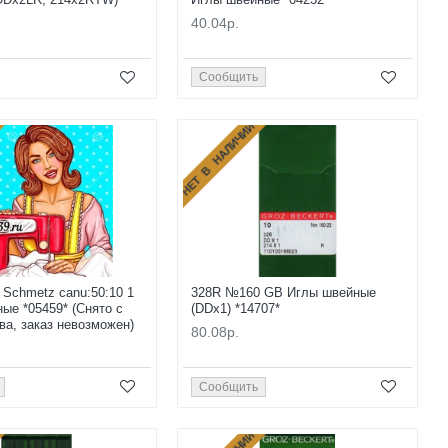
40.04р.
Сообщить
НЕТ В НАЛИЧИИ
Schmetz canu:50:10 1
328R №160 GB Иглы швейные
ые *05459* (Снято с
(DDx1) *14707*
ва, заказ невозможен)
80.08р.
Сообщить