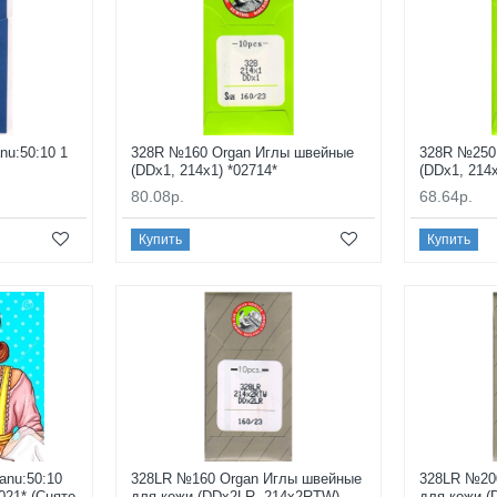
u:50:10 1
328R №160 Organ Иглы швейные
328R №250
(DDx1, 214x1) *02714*
(DDx1, 214x
80.08р.
68.64р.
Купить
Купить
anu:50:10
328LR №160 Organ Иглы швейные
328LR №20
21* (Снято
для кожи (DDx2LR, 214x2RTW)
для кожи (