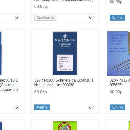
80.08р.
80.08р.
Сообщить
Купить
u:50:10 1
328R №160 Schmetz canu:50:10 1
328R №170 А
(Снято с
Иглы швейные *09038*
*05625*
евозможен)
80.08р.
30.03р.
Купить
Купить