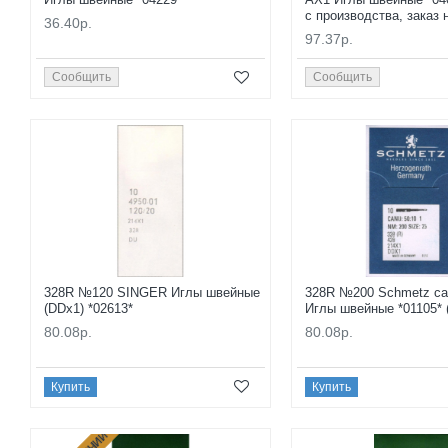
с производства, заказ
36.40р.
97.37р.
Сообщить
Сообщить
328R №120 SINGER Иглы швейные
328R №200 Schmetz can
(DDx1) *02613*
Иглы швейные *01105* (
80.08р.
80.08р.
Купить
Купить