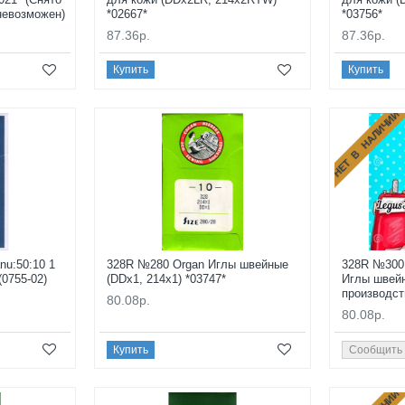
 невозможен)
*02667*
*03756*
87.36р.
87.36р.
Купить
Купить
НЕТ В НАЛИЧИИ
u:50:10 1
328R №280 Organ Иглы швейные
328R №300 
0755-02)
(DDx1, 214x1) *03747*
Иглы швейн
производст
80.08р.
80.08р.
Купить
Сообщить