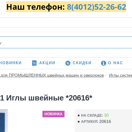
Наш телефон:
8(4012)52-26-62
НОВИНКИ
АКЦИИ
СКИДКИ
О НАС
 для ПРОМЫШЛЕННЫХ швейных машин и оверлоков
Иглы систе
L1 Иглы швейные *20616*
НОВИНКА
30
НА СКЛАДЕ:
20616
АРТИКУЛ: