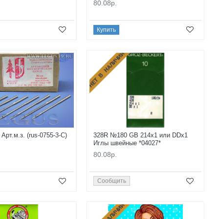
80.08р.
Купить
НЕТ В НАЛИЧИИ
рт.м.з. (rus-0755-3-С)
328R №180 GB 214x1 или DDx1
Иглы швейные *04027*
80.08р.
Сообщить