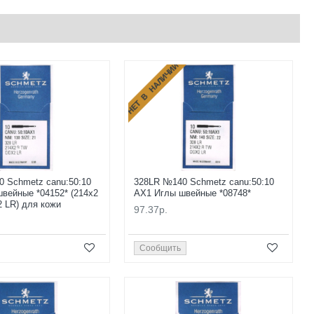
НЕТ В НАЛИЧИИ
 Schmetz canu:50:10
328LR №140 Schmetz canu:50:10
вейные *04152* (214x2
AX1 Иглы швейные *08748*
 LR) для кожи
97.37р.
Сообщить