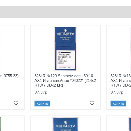
us-0755-33)
328LR №120 Schmetz canu:50:10
328LR №130
AX1 Иглы швейные *04022* (214x2
AX1 Иглы ш
RTW / DDx2 LR)
RTW / DDx2
97.37р.
97.37р.
Купить
Купить