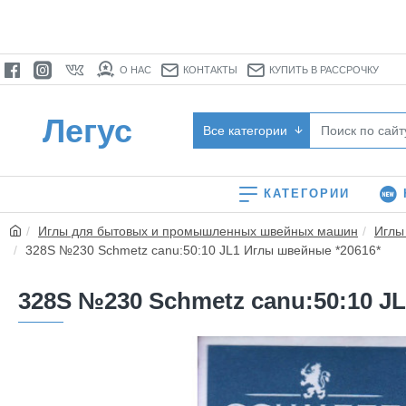
О НАС
КОНТАКТЫ
КУПИТЬ В РАССРОЧКУ
Легус
Все категории
КАТЕГОРИИ
Иглы для бытовых и промышленных швейных машин
Иглы
328S №230 Schmetz canu:50:10 JL1 Иглы швейные *20616*
328S №230 Schmetz canu:50:10 J