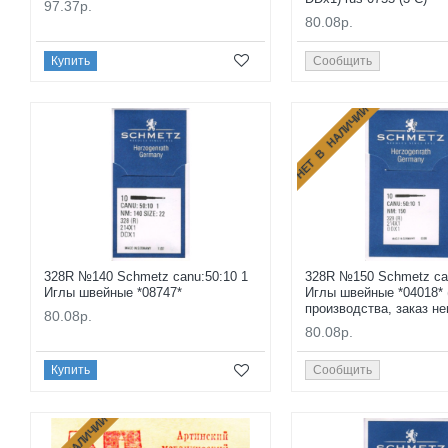
97.37р.
80.08р.
Купить
Сообщить
НЕТ В НАЛИЧИИ
328R №140 Schmetz canu:50:10 1
328R №150 Schmetz can
Иглы швейные *08747*
Иглы швейные *04018* 
производства, заказ н
80.08р.
80.08р.
Купить
Сообщить