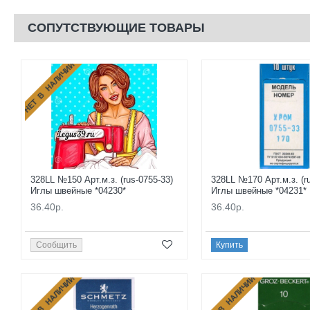
СОПУТСТВУЮЩИЕ ТОВАРЫ
НЕТ В НАЛИЧИИ
328LL №150 Арт.м.з. (rus-0755-33)
328LL №170 Арт.м.з. (r
Иглы швейные *04230*
Иглы швейные *04231*
36.40р.
36.40р.
Сообщить
Купить
НЕТ В НАЛИЧИИ
НЕТ В НАЛИЧИИ