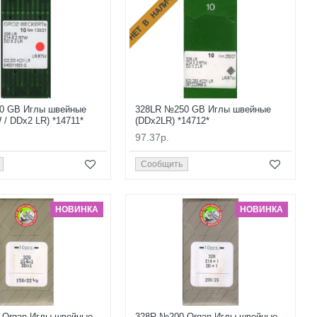
НЕТ В НАЛИЧИИ
0 GB Иглы швейные
328LR №250 GB Иглы швейные
 / DDx2 LR) *14711*
(DDx2LR) *14712*
97.37р.
Сообщить
НОВИНКА
НОВИНКА
 Organ Иглы швейные
328R №200 Organ Иглы швейные