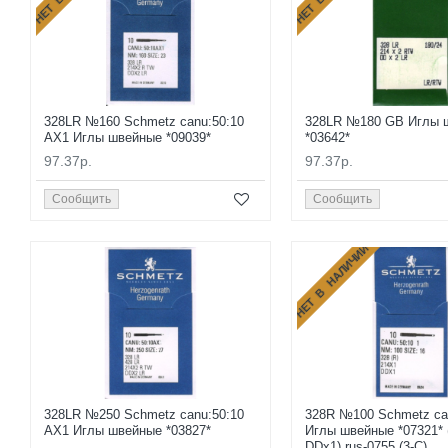
328LR №160 Schmetz canu:50:10
328LR №180 GB Иглы 
AX1 Иглы швейные *09039*
*03642*
97.37р.
97.37р.
Сообщить
Сообщить
НЕТ В НАЛИЧИИ
328LR №250 Schmetz canu:50:10
328R №100 Schmetz can
AX1 Иглы швейные *03827*
Иглы швейные *07321* 
DDx1) rus-0755 (3-С)