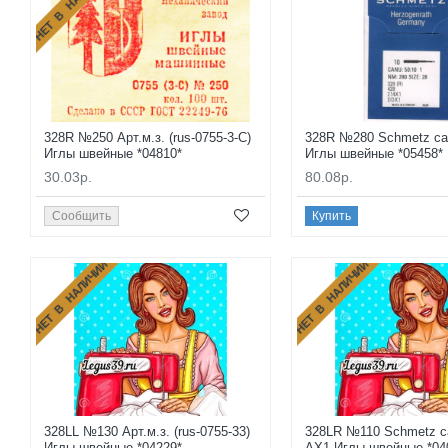
НЕТ В НАЛИЧИИ
328R №250 Арт.м.з. (rus-0755-3-С)
328R №280 Schmetz can
Иглы швейные *04810*
Иглы швейные *05458*
30.03р.
80.08р.
Сообщить
Купить
НЕТ В НАЛИЧИИ
НЕТ В НАЛИЧИИ
328LL №130 Арт.м.з. (rus-0755-33)
328LR №110 Schmetz c
Иглы швейные *04229*
AX1 Иглы швейные *040