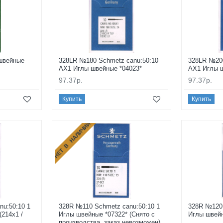
швейные
328LR №180 Schmetz canu:50:10
328LR №200
AX1 Иглы швейные *04023*
AX1 Иглы ш
97.37р.
97.37р.
Купить
Купить
НЕТ В НАЛИЧИИ
u:50:10 1
328R №110 Schmetz canu:50:10 1
328R №120 
(214x1 /
Иглы швейные *07322* (Снято с
Иглы швейн
производства, заказ невозможен)