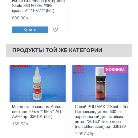
Нитки Gutermann (Гутерман)
Skala 360 5000м #365
красный# *10777* (59г)
636.00р.
Купить
ПРОДУКТЫ ТОЙ ЖЕ КАТЕГОРИИ
НОВИНКА
Масленка с маслом Aurora
Спрэй PULIMAK 2 Spot Lifter
светлое 20 мл *19597* AU-
Пятновыводитель 400 ml
AV20 арт.336101 (23г)
аэрозольный для стойких
пятен *20160* Без хлора
169.52р.
(non chlorinated) арт.338129
1 097.46р.