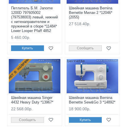
Петлитель Б.М. Janome
Швейная машина Bernina
1200D 797605002
Bernette Милан 2 *12046*
(797538003) левый, нижний
(2055)
с нитенаправителем и
27 518.40р.
пружинкой в сборе *11484*
Lower Looper Pfaff 4852
5 460.00р.
Купить
Сообщить
НЕТ В НАЛИЧИИ
Швейная машина Singer
Швейная машина Bernina
4432 Heavy Duty *13967*
Bernette Sew&Go 3 *14892*
22 568.00р.
18 900.00р.
Сообщить
Купить