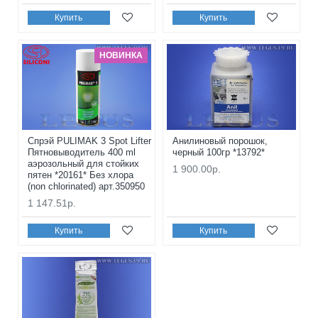
Купить
Купить
НОВИНКА
Спрэй PULIMAK 3 Spot Lifter
Анилиновый порошок,
Пятновыводитель 400 ml
черный 100гр *13792*
аэрозольный для стойких
1 900.00р.
пятен *20161* Без хлора
(non chlorinated) арт.350950
1 147.51р.
Купить
Купить