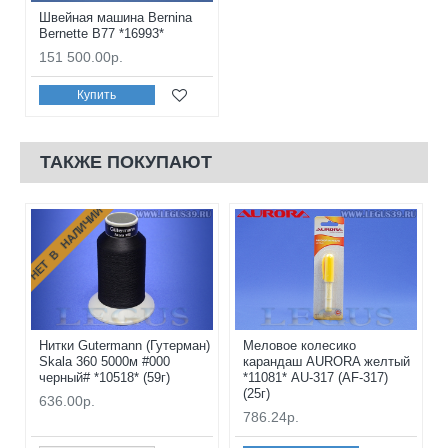
Швейная машина Bernina
Bernette B77 *16993*
151 500.00р.
Купить
ТАКЖЕ ПОКУПАЮТ
НЕТ В НАЛИЧИИ
Нитки Gutermann (Гутерман)
Меловое колесико
Skala 360 5000м #000
карандаш AURORA желтый
черный# *10518* (59г)
*11081* AU-317 (AF-317)
(25г)
636.00р.
786.24р.