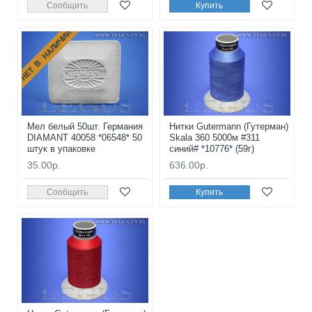
Сообщить
Купить
НЕТ В НАЛИЧИИ
Мел белый 50шт. Германия
Нитки Gutermann (Гутерман)
DIAMANT 40058 *06548* 50
Skala 360 5000м #311
штук в упаковке
синий# *10776* (59г)
35.00р.
636.00р.
Сообщить
Купить