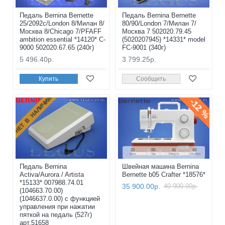
Педаль Bernina Bernette
Педаль Bernina Bernette
25/2092с/London 8/Милан 8/
80/90/London 7/Милан 7/
Москва 8/Chicago 7/PFAFF
Москва 7 502020.79.45
ambition essential *14120* C-
(5020207945) *14331* model
9000 502020.67.65 (240г)
FC-9001 (340г)
5 496.40р.
3 799.25р.
Купить
Сообщить
НЕТ В НАЛИЧИИ
-12 %
23
00
41
42
День
Час
Минута
Секунда
Педаль Bernina
Швейная машина Bernina
Activa/Aurora / Artista
Bernette b05 Crafter *18576*
*15133* 007988.74.01
35 900.00р.
40 900.00р.
(104663.70.00)
(1046637.0.00) с функцией
управления при нажатии
пяткой на педаль (527г)
арт.51658