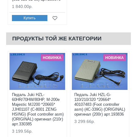
1 840.00р.
Купить
ПРОДУКТЫ ТОЙ ЖЕ КАТЕГОРИИ
НОВИНКА
НОВИНКА
Педаль Juki HZL-
Педаль Juki HZL-G-
60HR/70HW/80HP, M-200e
110/210/320 *20664*
Majestic MJ200 *20665*
40107483 (Foot controller
JJH01107 (C-8001 ZENG
asm) (4C-339G) (ORIGINAL)
HSING) (Foot controller asm)
оригинал (200г) арт.193836
(ORIGINAL) оригинал (210г)
3 299.66р.
арт.330385
3 199.56р.