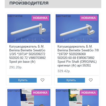
ПРОИЗВОДИТЕЛЯ
НОВИНКА
НОВИНКА
Катушкодержатель Б.М.
Катушкодержатель Б.М.
Bernina Bernette Sew&Go
Bernina Bernette Sew&Go 7/8
1/3/5 *19714* 5020209272
*19726* 5020206069
502020.92.72 V880703892
502020.60.69 E9R0673892
Spool pin base (4г)
Spool Pin Shaft (ORIGINAL)
оригинал (4г) арт.55351
291.20р.
329.42р.
Купить
Купить
НОВИНКА
НОВИНКА