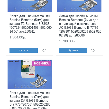
Лапка для швейных машин
Лапка для швейных машин
Bernina Bernette (5мм) для
Bernina Bernette (7мм) для
зигзага F2 Bernette B-33/35
аппликаций вышивальная
*20712* 5020601408 (502 060
JK G2/G3 Bernette B-77/79
14 08) арт.290511
*20710* 5020209299 (502 020
92 99) арт.280686
1 304.00р.
1 788.00р.
Купить
Купить
НОВИНКА
Лапка для швейных машин
Bernina Bernette (7мм) для
зигзага DA G2/G3 Bernette
B-77/79 *20708* 5020209289
(502 020 92 89) арт.280676