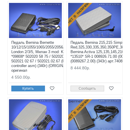
НЕТ В НАЛИЧИИ
Педаль Bernina Bernette
Педаль Bernina 215,215 Simply
10/12/15/1055/1065/2055/2056/55/56/65/66,
Red,325,330,335,350,350PE,380,4
London 2/3/5, Милан 3 mod: KD-2902
Bernina Activa 125,135,145,210,22
*09808* 502020 58 75 / 502020.58.75 /
*13510* SR-1 008926.71.00 (00892
502021 02 67 / 502021.02.67 (Foot
(0089267.2.00) (343г) арт.74083
controller asm) (340г) (ORIGINAL)
8 444.80р.
оригинал
4 550.00р.
Купить
Сообщить
НЕТ В НАЛИЧИИ