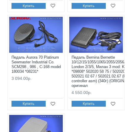
Купить
Купить
Педаль Aurora 70 Platinum
Педаль Bernina Bernette
Sewmaster Industrial Co.
10/12/15/1055/1065/2055/2056/55/5
SCM298 , 986 , С-168 model
London 2/3/5, Милан 3 mod: KD-2
180034 *08231*
*09808* 502020 58 75 / 502020.58.
502021 02 67 / 502021.02.67 (Foot
3 094.00р.
controller asm) (340г) (ORIGINAL)
оригинал
4 550.00р.
Купить
Купить