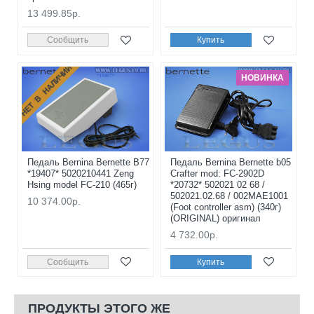
13 499.85р.
Сообщить
Купить
НЕТ В НАЛИЧИИ
НОВИНКА
Педаль Bernina Bernette B77
Педаль Bernina Bernette b05
*19407* 5020210441 Zeng
Crafter mod: FC-2902D
Hsing model FC-210 (465г)
*20732* 502021 02 68 /
502021.02.68 / 002MAE1001
10 374.00р.
(Foot controller asm) (340г)
(ORIGINAL) оригинал
4 732.00р.
Сообщить
Купить
ПРОДУКТЫ ЭТОГО ЖЕ