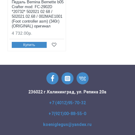
Педаль Bernina Bernette b05
Crafter mod: FC-2902D
*20732* 502021 02 68 /
502021.02.68 / 002MAE1001
(Foot controller asm) (340г)
(ORIGINAL) оригинал
4 732.00р.
Купить
236022 г.Калининград, ул. Репина 20а
+7 (4012)95-70-32
+7(921)00-88-55-0
koeniglegus@yandex.ru