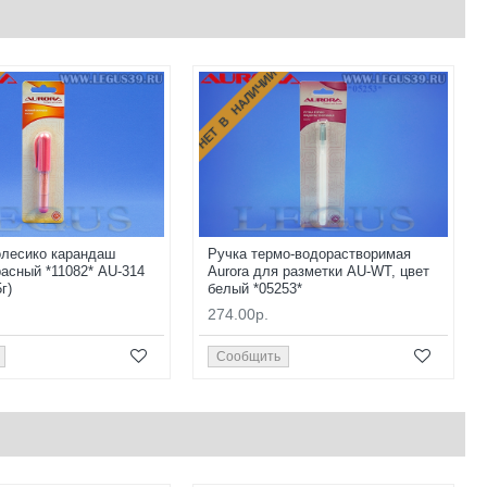
НЕТ В НАЛИЧИИ
олесико карандаш
Ручка термо-водорастворимая
асный *11082* AU-314
Aurora для разметки AU-WT, цвет
г)
белый *05253*
274.00р.
Сообщить