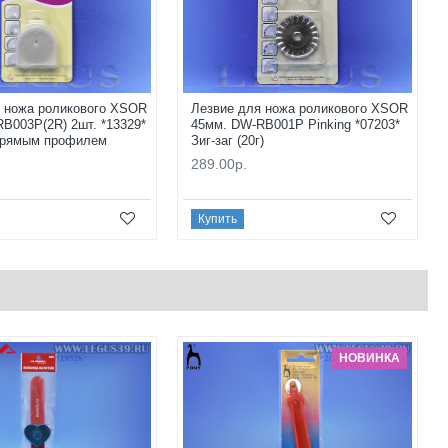
я ножа роликового XSOR
Лезвие для ножа роликового XSOR
B003P(2R) 2шт. *13329*
45мм. DW-RB001P Pinking *07203*
 прямым профилем
Зиг-заг (20г)
289.00р.
Купить
НОВИНКА