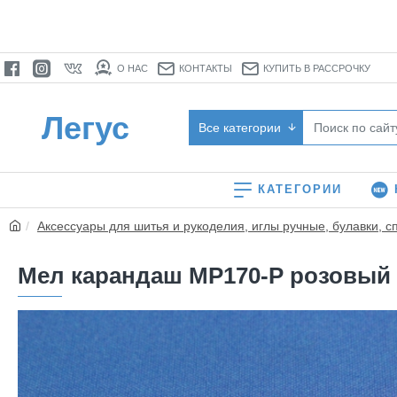
О НАС
КОНТАКТЫ
КУПИТЬ В РАССРОЧКУ
Легус
Все категории
КАТЕГОРИИ
Аксессуары для шитья и рукоделия, иглы ручные, булавки, с
Мел карандаш MP170-P розовый *