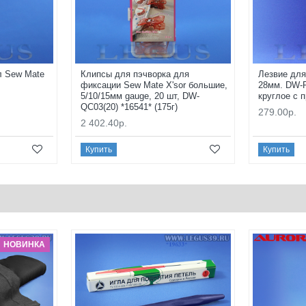
л Sew Mate
Клипсы для пэчворка для
Лезвие дл
фиксации Sew Mate X'sor большие,
28мм. DW-R
5/10/15мм gauge, 20 шт, DW-
круглое с
QC03(20) *16541* (175г)
279.00р.
2 402.40р.
Купить
Купить
НОВИНКА