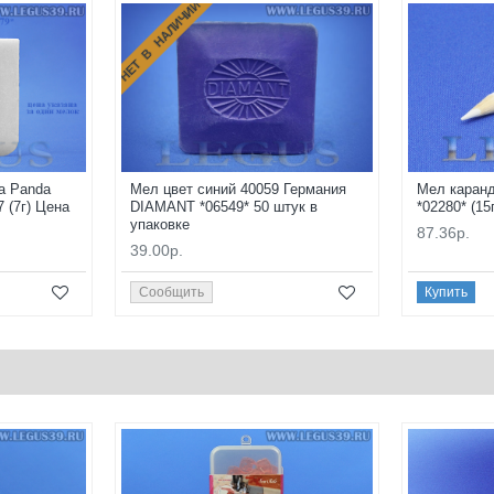
НЕТ В НАЛИЧИИ
а Panda
Мел цвет синий 40059 Германия
Мел каран
7 (7г) Цена
DIAMANT *06549* 50 штук в
*02280* (15
упаковке
87.36р.
39.00р.
Сообщить
Купить