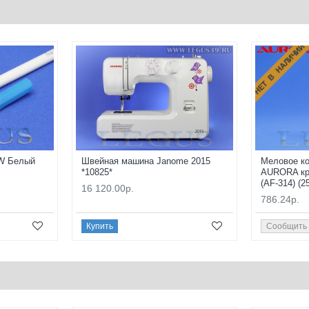
НЕТ В НАЛИЧИИ
W Белый
Швейная машина Janome 2015
Меловое к
*10825*
AURORA кр
(AF-314) (25
16 120.00р.
786.24р.
Купить
Сообщить