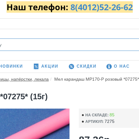
Наш телефон:
8(4012)52-26-62
НОВИНКИ
АКЦИИ
СКИДКИ
О НАС
пицы, напёрстки, лекала
Мел карандаш MP170-P розовый *07275* 
07275* (15г)
85
НА СКЛАДЕ:
7275
АРТИКУЛ: