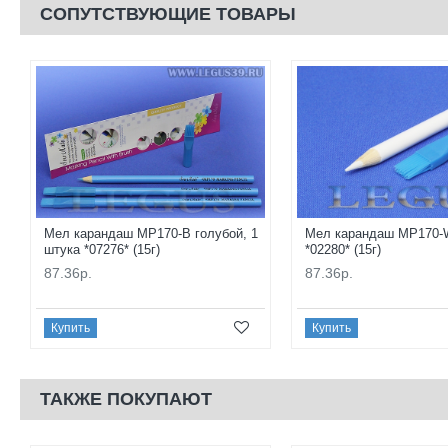
СОПУТСТВУЮЩИЕ ТОВАРЫ
Мел карандаш MP170-B голубой, 1
Мел карандаш MP170-
штука *07276* (15г)
*02280* (15г)
87.36р.
87.36р.
Купить
Купить
ТАКЖЕ ПОКУПАЮТ