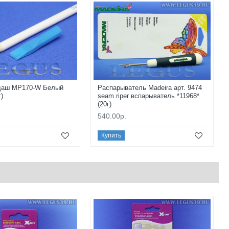
даш MP170-W Белый
Распарыватель Madeira арт. 9474
г)
seam riper вспарыватель *11968*
(20г)
540.00р.
Купить