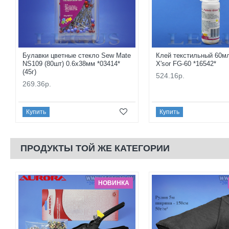
Булавки цветные стекло Sew Mate
Клей текстильный 60м
NS109 (80шт) 0.6x38мм *03414*
X'sor FG-60 *16542*
(45г)
524.16р.
269.36р.
Купить
Купить
ПРОДУКТЫ ТОЙ ЖЕ КАТЕГОРИИ
НОВИНКА