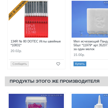
НЕТ В НАЛИЧИИ
134R № 80 DOTEC Иглы швейные
Мел исчезающий Панд
*10831*
50шт *11979* арт.35207
за один мелок
20.02р.
15.00р.
Сообщить
Купить
ПРОДУКТЫ ЭТОГО ЖЕ ПРОИЗВОДИТЕЛЯ