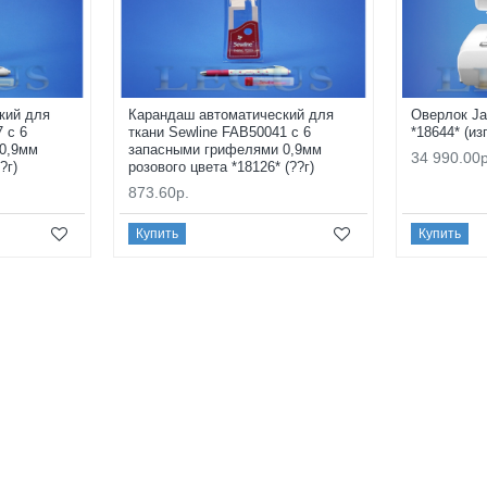
кий для
Карандаш автоматический для
Оверлок Ja
 с 6
ткани Sewline FAB50041 с 6
*18644* (из
0,9мм
запасными грифелями 0,9мм
34 990.00р
?г)
розового цвета *18126* (??г)
873.60р.
Купить
Купить