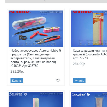
Набор аксессуаров Aurora Hobby 5
Карандаш для квилтинг
предметов (Сниппер,пинцет,
красный (розовый) AU-3
вспарыватель, сантиметровая
арт. 77273
лента, обрезчик нити на палец)
234.00р.
*04603* Арт.323780
291.20р.
Купить
Купить