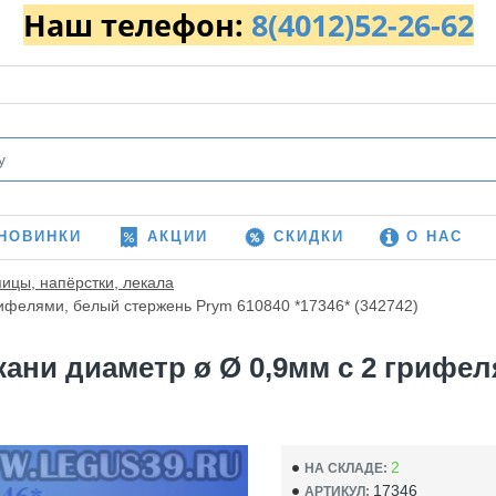
Наш телефон:
8(4012)52-26-62
НОВИНКИ
АКЦИИ
СКИДКИ
О НАС
пицы, напёрстки, лекала
рифелями, белый стержень Prym 610840 *17346* (342742)
ани диаметр ø Ø 0,9мм с 2 грифе
2
НА СКЛАДЕ:
17346
АРТИКУЛ: