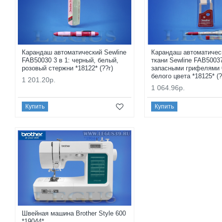
Карандаш автоматический Sewline
Карандаш автоматичес
FAB50030 3 в 1: черный, белый,
ткани Sewline FAB50037
розовый стержни *18122* (??г)
запасными грифелями 
белого цвета *18125* (?
1 201.20р.
1 064.96р.
Купить
Купить
Швейная машина Brother Style 600
*19044*