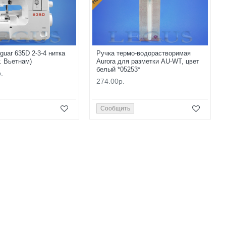
guar 635D 2-3-4 нитка
Ручка термо-водорастворимая
г. Вьетнам)
Aurora для разметки AU-WT, цвет
белый *05253*
.
274.00р.
Сообщить