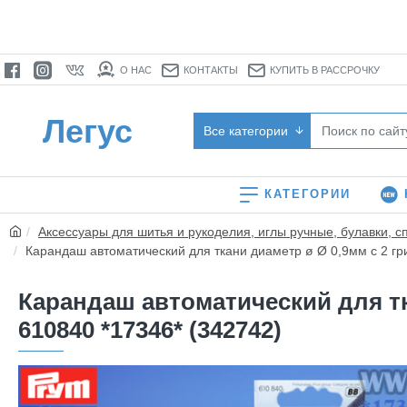
О НАС
КОНТАКТЫ
КУПИТЬ В РАССРОЧКУ
Легус
Все категории
КАТЕГОРИИ
Аксессуары для шитья и рукоделия, иглы ручные, булавки, с
Карандаш автоматический для ткани диаметр ø Ø 0,9мм с 2 г
Карандаш автоматический для тк
610840 *17346* (342742)