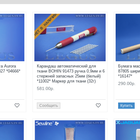
НЕТ В НАЛИЧИИ
а Aurora
Карандаш автоматический для
Бумага мас
27 *04666*
ткани BOHIN 91473 ручка 0,9мм и 6
87805 шири
стержней запасных 25мм (белый)
*16147*
*11002* Маркер для ткани (32г)
290.00р.
581.00р.
Сообщить
Купить