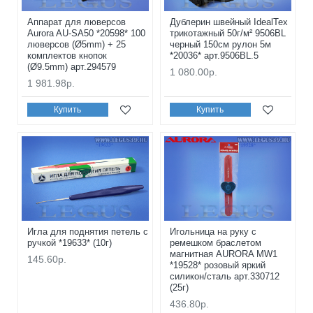
Аппарат для люверсов
Дублерин швейный IdealTex
Aurora AU-SA50 *20598* 100
трикотажный 50г/м² 9506BL
люверсов (Ø5mm) + 25
черный 150см рулон 5м
комплектов кнопок
*20036* арт.9506BL.5
(Ø9.5mm) арт.294579
1 080.00р.
1 981.98р.
Купить
Купить
Игла для поднятия петель с
Игольница на руку с
ручкой *19633* (10г)
ремешком браслетом
магнитная AURORA MW1
145.60р.
*19528* розовый яркий
силикон/сталь арт.330712
(25г)
436.80р.