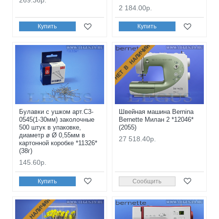
2 184.00р.
Купить
Купить
НЕТ В НАЛИЧИИ
Булавки с ушком арт.С3-
Швейная машина Bernina
0545(1-30мм) заколочные
Bernette Милан 2 *12046*
500 штук в упаковке,
(2055)
диаметр ø Ø 0,55мм в
27 518.40р.
картонной коробке *11326*
(38г)
145.60р.
Купить
Сообщить
НЕТ В НАЛИЧИИ