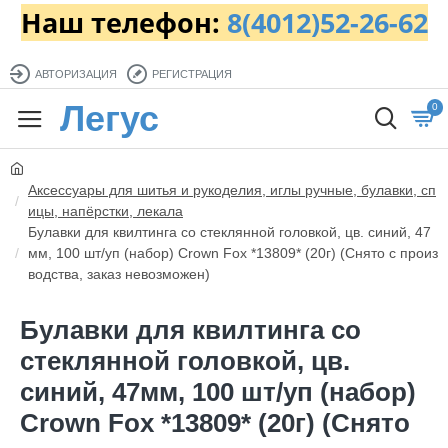
Наш телефон:
8(4012)52-26-62
АВТОРИЗАЦИЯ
РЕГИСТРАЦИЯ
Легус
0
Аксессуары для шитья и рукоделия, иглы ручные, булавки, сп
ицы, напёрстки, лекала
Булавки для квилтинга со стеклянной головкой, цв. синий, 47
мм, 100 шт/уп (набор) Crown Fox *13809* (20г) (Снято с произ
водства, заказ невозможен)
Булавки для квилтинга со
стеклянной головкой, цв.
синий, 47мм, 100 шт/уп (набор)
Crown Fox *13809* (20г) (Снято