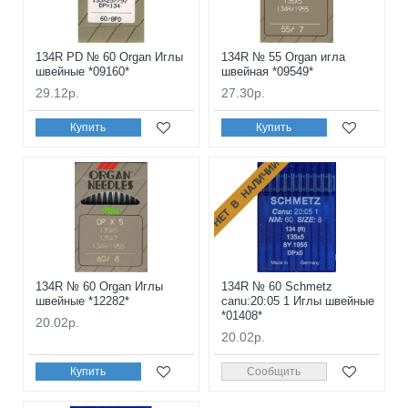
134R PD № 60 Organ Иглы
134R № 55 Organ игла
швейные *09160*
швейная *09549*
29.12р.
27.30р.
Купить
Купить
НЕТ В НАЛИЧИИ
134R № 60 Organ Иглы
134R № 60 Schmetz
швейные *12282*
canu:20:05 1 Иглы швейные
*01408*
20.02р.
20.02р.
Купить
Сообщить