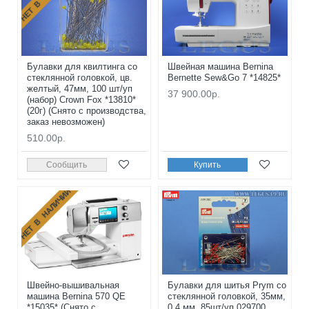
Булавки для квилтинга со
Швейная машина Bernina
стеклянной головкой, цв.
Bernette Sew&Go 7 *14825*
желтый, 47мм, 100 шт/уп
37 900.00р.
(набор) Crown Fox *13810*
(20г) (Снято с производства,
заказ невозможен)
510.00р.
Сообщить
Купить
НЕТ В НАЛИЧИИ
Швейно-вышивальная
Булавки для шитья Prym со
машина Bernina 570 QE
стеклянной головкой, 35мм,
*15035* (Снято с
0,4 мм, 85шт/уп 029700