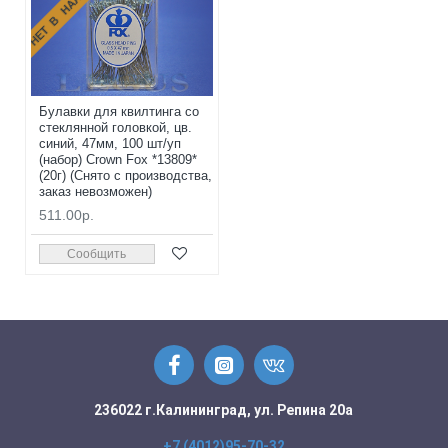
НЕТ В НАЛИЧИИ
Булавки для квилтинга со
стеклянной головкой, цв.
синий, 47мм, 100 шт/уп
(набор) Crown Fox *13809*
(20г) (Снято с производства,
заказ невозможен)
511.00р.
Сообщить
236022 г.Калининград, ул. Репина 20а
+7 (4012)95-70-32