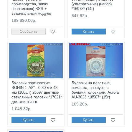
производства, заказ
(ультратонкие) (набор)
невозможен) BSR +
*16978* (14г)
вышивальный модуль
647.92р.
199 890.00р.
Сообщить
Купить
Булавки портновские
Булавки на пластине,
BOHIN 1.7/8" - 0,80 мм 48
ромашка, на круге, с
мм (100шт) 26597 цветные
белыми головками, Aurora
стеклянные головки *17021*
AU-3023 *18507* (15г)
для квилтинга
109.20р.
1 048.32р.
Купить
Купить