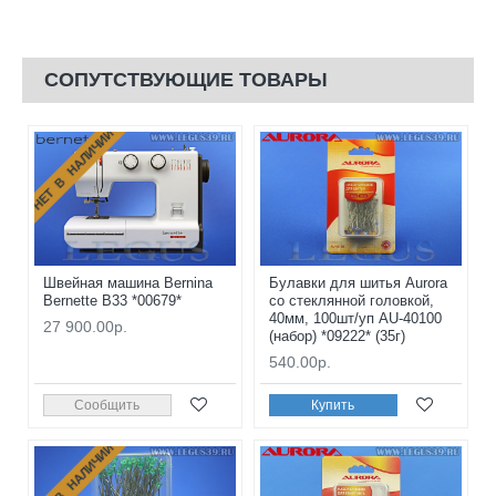
СОПУТСТВУЮЩИЕ ТОВАРЫ
НЕТ В НАЛИЧИИ
Швейная машина Bernina
Булавки для шитья Aurora
Bernette B33 *00679*
со стеклянной головкой,
40мм, 100шт/уп AU-40100
27 900.00р.
(набор) *09222* (35г)
540.00р.
Сообщить
Купить
НЕТ В НАЛИЧИИ