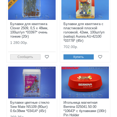
Булавки для квилтинга
Булавки для квилтинга с
Clover 2509, 0,5 х 48мм,
пластиковой плоской
100шт/уп *03397* очень
головкой, 42мм, 100шт/уп
тонкие (20г)
(набор) Aurora AU-42100
*03778* (45г)
1 280.00р.
702.00р.
Сообщить
Купить
Булавки цветные стекло
Игольница магнитная
Sew Mate NS109 (80шт)
Bernina 025041.50.00
0.6x38мм *03414* (45г)
*10643* с булавками (190г)
Pin Holder
269.36р.