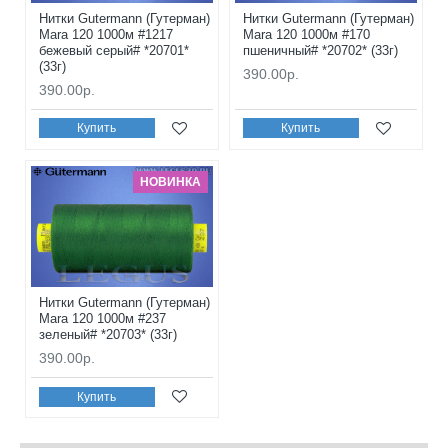
Нитки Gutermann (Гутерман)
Нитки Gutermann (Гутерман)
Mara 120 1000м #1217
Mara 120 1000м #170
бежевый серый# *20701*
пшеничный# *20702* (33г)
(33г)
390.00р.
390.00р.
Купить
Купить
НОВИНКА
Нитки Gutermann (Гутерман)
Mara 120 1000м #237
зеленый# *20703* (33г)
390.00р.
Купить