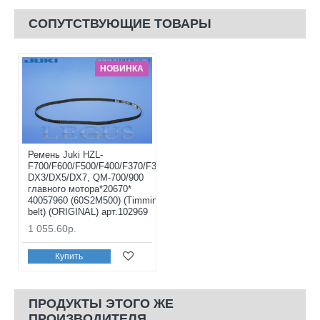
СОПУТСТВУЮЩИЕ ТОВАРЫ
НОВИНКА
Ремень Juki HZL-
F700/F600/F500/F400/F370/F300,
DX3/DX5/DX7, QM-700/900
главного мотора*20670*
40057960 (60S2M500) (Timming
belt) (ORIGINAL) арт.102969
1 055.60р.
Купить
ПРОДУКТЫ ЭТОГО ЖЕ
ПРОИЗВОДИТЕЛЯ