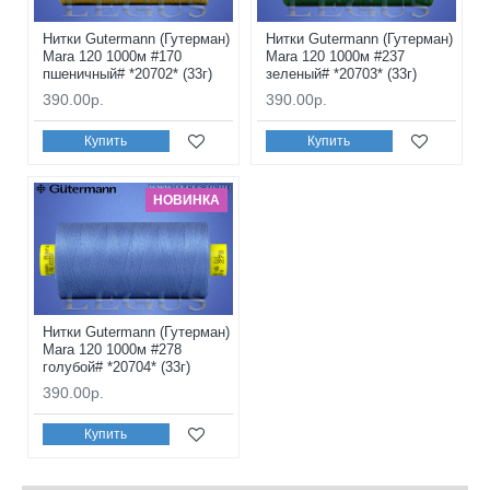
Нитки Gutermann (Гутерман)
Нитки Gutermann (Гутерман)
Mara 120 1000м #170
Mara 120 1000м #237
пшеничный# *20702* (33г)
зеленый# *20703* (33г)
390.00р.
390.00р.
Купить
Купить
НОВИНКА
Нитки Gutermann (Гутерман)
Mara 120 1000м #278
голубой# *20704* (33г)
390.00р.
Купить