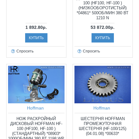
100 (HF100, HF-100 )
(НИЗКООБОРОТИСТЫЙ)
*04861* 500ОБ/МИН 380 ВТ
1210 N
1 892.80р.
53 872.00р.
КУПИТЬ
КУПИТЬ
Спросить
Спросить
Hoffman
Hoffman
НОЖ РАСКРОЙНЫЙ
ШЕСТЕРНЯ HOFFMAN
ДИСКОВЫЙ HOFFMAN HF-
ПРОМЕЖУТОЧНАЯ
100 (HF100, HF-100 )
ШЕСТЕРНЯ (HF-100/125)
(СТАНДАРТНЫЙ) *08903*
(04.01.08) *00633*
1000ОБ/МИН 380 ВТ 1198 WP