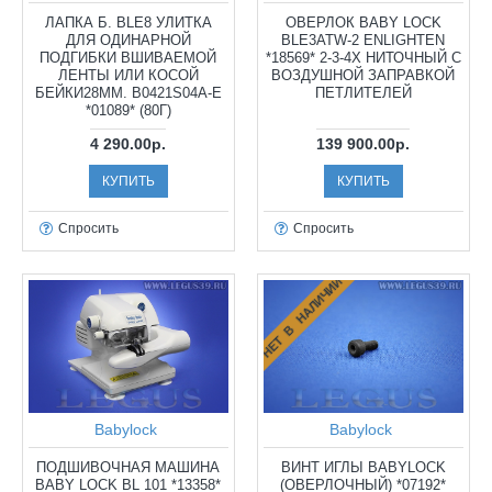
ЛАПКА Б. BLE8 УЛИТКА
ОВЕРЛОК BABY LOCK
ДЛЯ ОДИНАРНОЙ
BLE3ATW-2 ENLIGHTEN
ПОДГИБКИ ВШИВАЕМОЙ
*18569* 2-3-4Х НИТОЧНЫЙ С
ЛЕНТЫ ИЛИ КОСОЙ
ВОЗДУШНОЙ ЗАПРАВКОЙ
БЕЙКИ28ММ. B0421S04A-E
ПЕТЛИТЕЛЕЙ
*01089* (80Г)
4 290.00р.
139 900.00р.
КУПИТЬ
КУПИТЬ
Спросить
Спросить
НЕТ В НАЛИЧИИ
Babylock
Babylock
ПОДШИВОЧНАЯ МАШИНА
ВИНТ ИГЛЫ BABYLOCK
BABY LOCK BL 101 *13358*
(ОВЕРЛОЧНЫЙ) *07192*