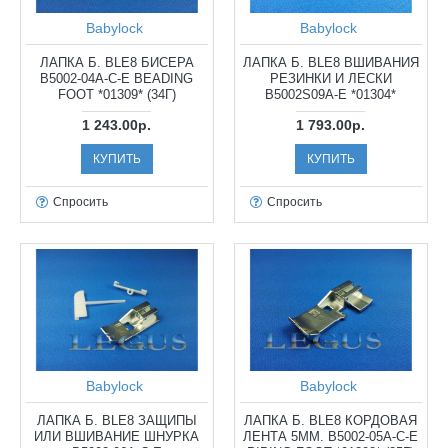
Babylock
Babylock
ЛАПКА Б. BLE8 БИСЕРА
ЛАПКА Б. BLE8 ВШИВАНИЯ
B5002-04A-C-E BEADING
РЕЗИНКИ И ЛЕСКИ
FOOT *01309* (34Г)
B5002S09A-E *01304*
1 243.00р.
1 793.00р.
КУПИТЬ
КУПИТЬ
Спросить
Спросить
Babylock
Babylock
ЛАПКА Б. BLE8 ЗАЩИПЫ
ЛАПКА Б. BLE8 КОРДОВАЯ
ИЛИ ВШИВАНИЕ ШНУРКА
ЛЕНТА 5ММ. B5002-05A-C-E