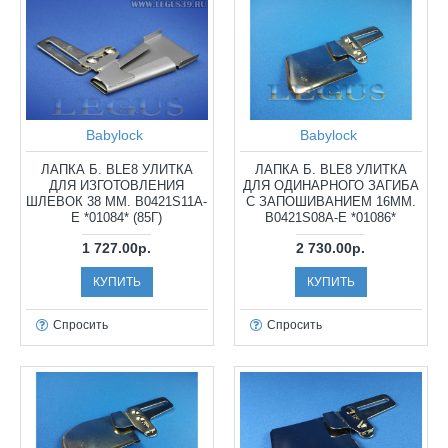
Babylock
Babylock
ЛАПКА Б. BLE8 УЛИТКА
ЛАПКА Б. BLE8 УЛИТКА
ДЛЯ ИЗГОТОВЛЕНИЯ
ДЛЯ ОДИНАРНОГО ЗАГИБА
ШЛЕВОК 38 ММ. B0421S11A-
С ЗАПОШИВАНИЕМ 16ММ.
E *01084* (85Г)
B0421S08A-E *01086*
1 727.00р.
2 730.00р.
КУПИТЬ
КУПИТЬ
Спросить
Спросить