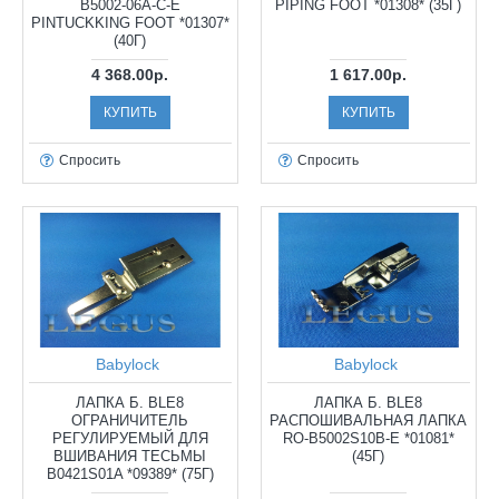
B5002-06A-C-E
PIPING FOOT *01308* (35Г)
PINTUCKKING FOOT *01307*
(40Г)
4 368.00р.
1 617.00р.
КУПИТЬ
КУПИТЬ
Спросить
Спросить
Babylock
Babylock
ЛАПКА Б. BLE8
ЛАПКА Б. BLE8
ОГРАНИЧИТЕЛЬ
РАСПОШИВАЛЬНАЯ ЛАПКА
РЕГУЛИРУЕМЫЙ ДЛЯ
RO-B5002S10B-E *01081*
ВШИВАНИЯ ТЕСЬМЫ
(45Г)
B0421S01A *09389* (75Г)